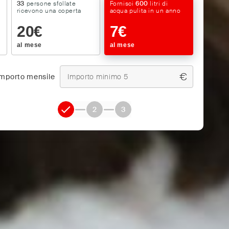
33
persone sfollate
Fornisci
600
litri di
ricevono una coperta
acqua pulita in un anno
20
€
7
€
al mese
al mese
€
importo mensile
1
2
3