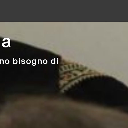
- Assistenza medica dove c'è più bisogno. Indipendenti. Neutr
za
nno bisogno di