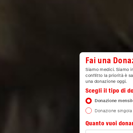
Fai una Dona
Siamo medici. Siamo ind
conflitto la priorità è sa
una donazione oggi.
Scegli il tipo di 
Donazione mensil
Donazione singola
Quanto vuoi dona