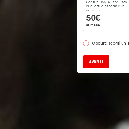
Contribuisci all'acquisto
di 5 letti d'ospedale in
un anno
50
€
al mese
Oppure scegli un 
AVANTI