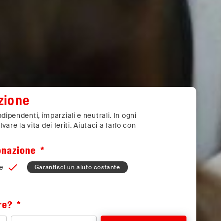
zione
ipendenti, imparziali e neutrali. In ogni
lvare la vita dei feriti. Aiutaci a farlo con
donazione
e
Garantisci un aiuto costante
re?