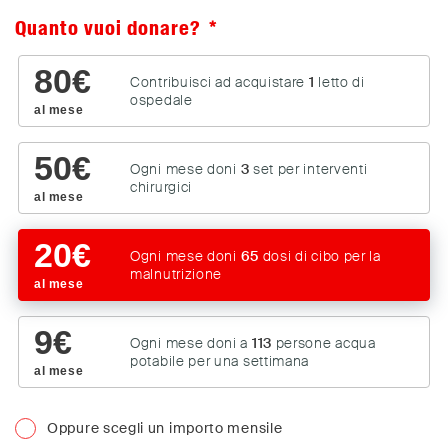
Quanto vuoi donare?
80
€
Contribuisci ad acquistare
1
letto di
ospedale
al mese
50
€
Ogni mese doni
3
set per interventi
chirurgici
al mese
20
€
Ogni mese doni
65
dosi di cibo per la
malnutrizione
al mese
9
€
Ogni mese doni a
113
persone acqua
potabile per una settimana
al mese
Oppure scegli un importo mensile