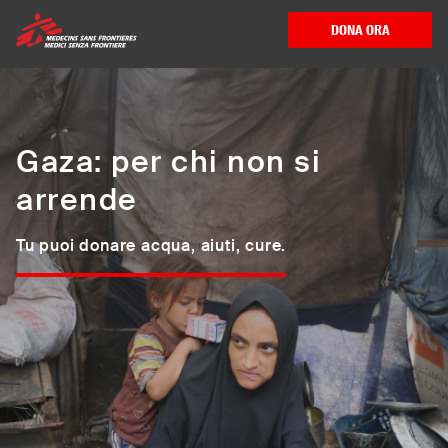
Medici Senza Frontiere ETS - Assistenza me
DONA ORA
Gaza: per chi non si
arrende
Tu puoi donare acqua, aiuti, cure.