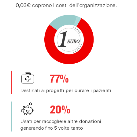
60
0,03€
coprono i costi dell'organizzazione.
50
40
30
20
10
0
77
%
0
Destinati ai
progetti per curare i pazienti
20
%
Usati per raccogliere
altre donazioni
,
generando fino
5 volte tanto