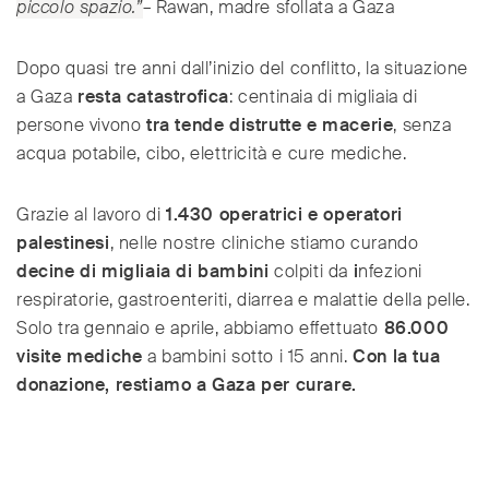
piccolo spazio.”
– Rawan, madre sfollata a Gaza
Dopo quasi tre anni dall’inizio del conflitto, la situazione
a Gaza
resta catastrofica
: centinaia di migliaia di
persone vivono
tra tende distrutte e macerie
, senza
acqua potabile, cibo, elettricità e cure mediche.
Grazie al lavoro di
1.430 operatrici e operatori
palestinesi
, nelle nostre cliniche stiamo curando
decine di migliaia di bambini
colpiti da
i
nfezioni
respiratorie, gastroenteriti, diarrea e malattie della pelle.
Solo tra gennaio e aprile, abbiamo effettuato
86.000
visite mediche
a bambini sotto i 15 anni.
Con la tua
donazione, restiamo a Gaza per curare.