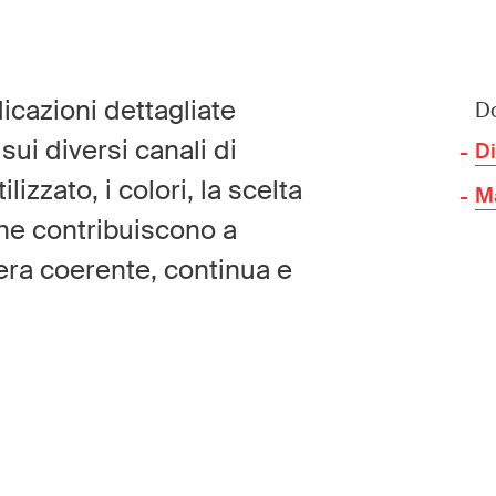
cazioni dettagliate
D
ui diversi canali di
Di
lizzato, i colori, la scelta
M
che contribuiscono a
era coerente, continua e