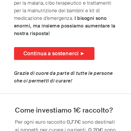
per la malaria, cibo terapeutico e trattamenti
per la malnutrizione dei bambini e kit di
medicazione d’emergenza.
I bisogni sono
enormi, ma insieme possiamo aumentare la
nostra risposta!
Continua a sostenerci ►
Grazie di cuore da parte di tutte le persone
che ci permetti di curare!
Come investiamo 1€ raccolto?
Per ogni euro raccolto
0,77€
sono destinati
80
ai progetti per curare i pazienti,
0,20€
sono