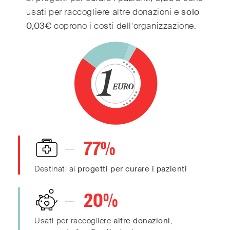
70
usati per raccogliere altre donazioni e
solo
60
0,03€
coprono i costi dell'organizzazione.
50
40
30
20
10
0
77
%
0
Destinati ai
progetti per curare i pazienti
20
%
Usati per raccogliere
altre donazioni
,