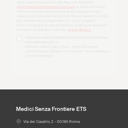
della vigente normativa e del Reg (UE) 679/2016
(
www.medicisenzafrontiere.it/privacy
) e acconsento alle
finalità connesse alla gestione della donazione e alla
ricezione di materiale da parte di Medici Senza Frontiere
per essere sempre aggiornato sui vostri progetti.
Posso richiedere la cancellazione in qualunque momento
scrivendo al seguente indirizzo:
privacy@msf.it
Seleziona questa casella se vuoi ricevere contenuti
personalizzati per te.
Desidero essere aggiornato, anche attraverso
contenuti personalizzati in linea con i miei interessi e
le mie preferenze.
Medici Senza Frontiere ETS
Via dei Caudini, 2 - 00185 Roma