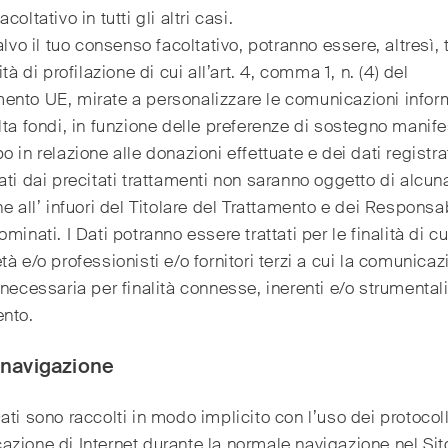
coltativo in tutti gli altri casi.
alvo il tuo consenso facoltativo, potranno essere, altresì, t
ità di profilazione di cui all’art. 4, comma 1, n. (4) del
nto UE, mirate a personalizzare le comunicazioni infor
lta fondi, in funzione delle preferenze di sostegno manif
o in relazione alle donazioni effettuate e dei dati registrat
ati dai precitati trattamenti non saranno oggetto di alcun
ne all’ infuori del Titolare del Trattamento e dei Responsa
ominati. I Dati potranno essere trattati per le finalità di c
tà e/o professionisti e/o fornitori terzi a cui la comunicaz
 necessaria per finalità connesse, inerenti e/o strumentali
ento.
i navigazione
ati sono raccolti in modo implicito con l’uso dei protocoll
zione di Internet durante la normale navigazione nel Sit