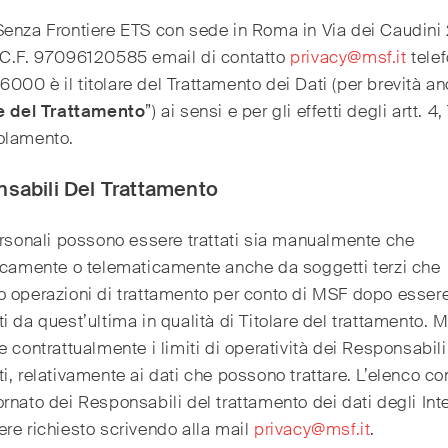
enza Frontiere ETS con sede in Roma in Via dei Caudini
 C.F. 97096120585 email di contatto
privacy@msf.it
tele
00 è il titolare del Trattamento dei Dati (per brevità an
re del Trattamento
”) ai sensi e per gli effetti degli artt. 4,
olamento.
sabili Del Trattamento
ersonali possono essere trattati sia manualmente che
icamente o telematicamente anche da soggetti terzi che
 operazioni di trattamento per conto di MSF dopo essere
i da quest’ultima in qualità di Titolare del trattamento. 
e contrattualmente i limiti di operatività dei Responsabili
i, relativamente ai dati che possono trattare. L’elenco c
rnato dei Responsabili del trattamento dei dati degli Int
re richiesto scrivendo alla mail
privacy@msf.it
.