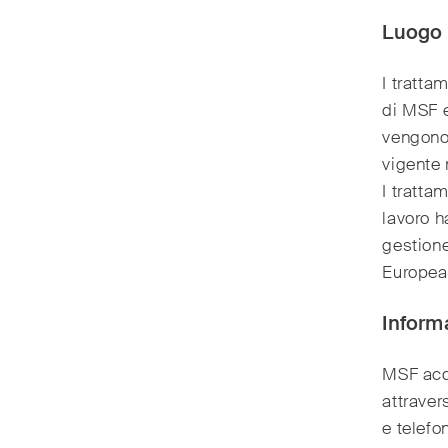
Luogo 
I tratta
di MSF e
vengono 
vigente 
I tratta
lavoro h
gestione
Europea
Informa
MSF acqu
attraver
e telefo