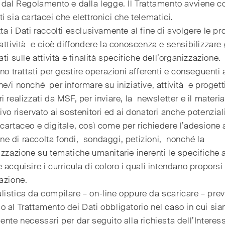
 dal Regolamento e dalla legge. Il Trattamento avviene c
i sia cartacei che elettronici che telematici.
ta i Dati raccolti esclusivamente al fine di svolgere le pr
attività e cioè diffondere la conoscenza e sensibilizzare 
ati sulle attività e finalità specifiche dell’organizzazione.
ono trattati per gestire operazioni afferenti e conseguenti 
e/i nonché per informare su iniziative, attività e progett
i realizzati da MSF, per inviare, la newsletter e il materia
ivo riservato ai sostenitori ed ai donatori anche potenziali
cartaceo e digitale, così come per richiedere l’adesione 
 di raccolta fondi, sondaggi, petizioni, nonché la
izzazione su tematiche umanitarie inerenti le specifiche a
 acquisire i curricula di coloro i quali intendano proporsi
azione.
istica da compilare – on-line oppure da scaricare – pre
 al Trattamento dei Dati obbligatorio nel caso in cui sia
ente necessari per dar seguito alla richiesta dell’Interes