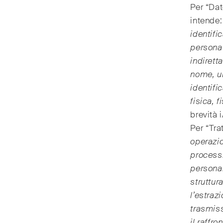
Per “Dat
intende
identifi
persona 
indirett
nome, un
identifi
fisica, 
brevità i/
Per “Tra
operazio
processi
personal
struttur
l’estraz
trasmiss
il raffr