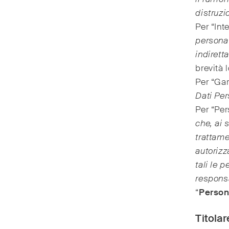
distruz
Per “Int
persona 
indirett
brevità 
Per “Gar
Dati Pe
Per “Per
che, ai 
trattame
autorizz
tali le 
responsa
“
Person
Titola