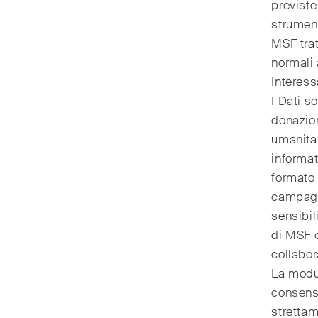
previste
strument
MSF trat
normali 
Interess
I Dati s
donazion
umanitar
informat
formato 
campagne
sensibil
di MSF e
collabor
La modul
consenso
strettam