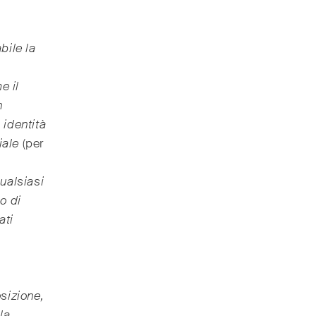
bile la
e il
n
 identità
ciale
(per
ualsiasi
o di
ati
sizione,
la