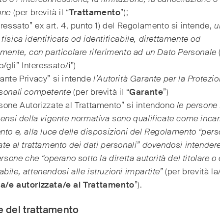
ione
(per brevità il “
Trattamento
”);
eressato” ex art. 4, punto 1) del Regolamento si intende,
u
fisica identificata od identificabile, direttamente od
amente, con particolare riferimento ad un Dato Personale
lo/gli” Interessato/
i
”)
ante Privacy” si intende
l’Autorità Garante per la Protezio
rsonali competente
(per brevità il “
Garante
”)
sone Autorizzate al Trattamento” si intendono
le persone 
sensi della vigente normativa sono qualificate come incar
nto e, alla luce delle disposizioni del Regolamento “per
ate al trattamento dei dati personali” dovendosi intende
persone che “operano sotto la diretta autorità del titolare o
bile, attenendosi alle istruzioni impartite”
(per brevità la
a/e autorizzata/e al Trattamento
”).
re del trattamento