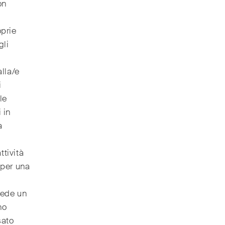
on
oprie
gli
alla/e
i
le
 in
a
ttività
 per una
vede un
no
sato