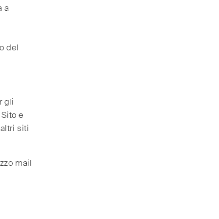
a a
to del
 gli
 Sito e
tri siti
izzo mail