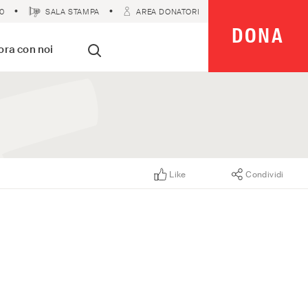
0
SALA STAMPA
AREA DONATORI
DONA
 Imparziali
ora con noi
Cerca
Like
Condividi