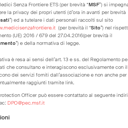
dici Senza Frontiere ETS (per brevità “
MSF
”) si impegn
re la privacy dei propri utenti (d’ora in avanti per brevità
sati
”) ed a tutelare i dati personali raccolti sul sito
.medicisenzafrontiere.it
Medici Senza Frontiere
(per brevità il “
Sito
”) nel rispet
nto (UE) 2016 / 679 del 27.04.2016(per brevità il
amento
”) e della normativa di legge.
ativa è resa ai sensi dell’art. 13 e ss. del Regolamento per
ati che consultano e interagiscono esclusivamente con il
cono dei servizi forniti dall’associazione e non anche per al
tualmente raggiunti tramite link.
Protection Officer può essere contattato al seguente indir
ec:
DPO@pec.msf.it
ioni