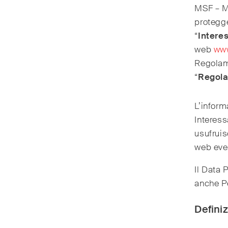
MSF – Me
protegge
“
Interes
web
www
Regolame
“
Regol
L’inform
Interess
usufruis
web even
Il Data 
anche P
Definiz