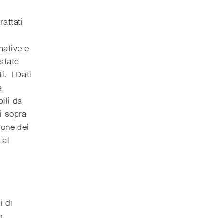
rattati
mative e
estate
i. I Dati
a
bili da
ui sopra
ione dei
 al
i di
o.