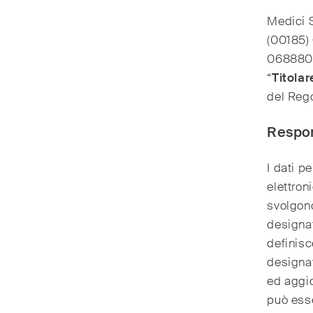
Medici S
(00185)
06888060
“
Titola
del Reg
Respon
I dati p
elettron
svolgono
designat
definisc
designat
ed aggio
può esse