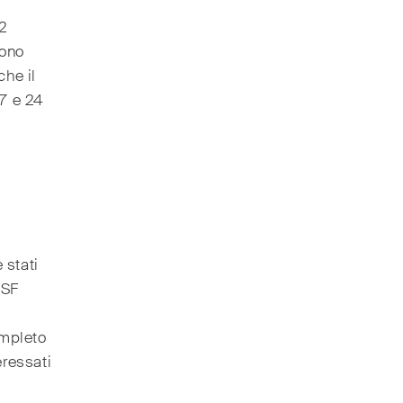
 2
fono
che il
 7 e 24
 stati
MSF
ompleto
eressati