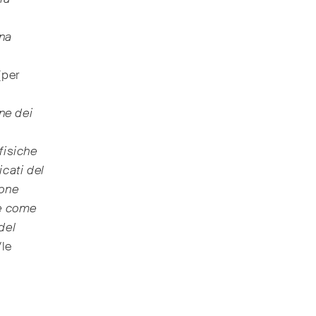
na
(per
ne dei
fisiche
icati del
sone
re come
 del
/le