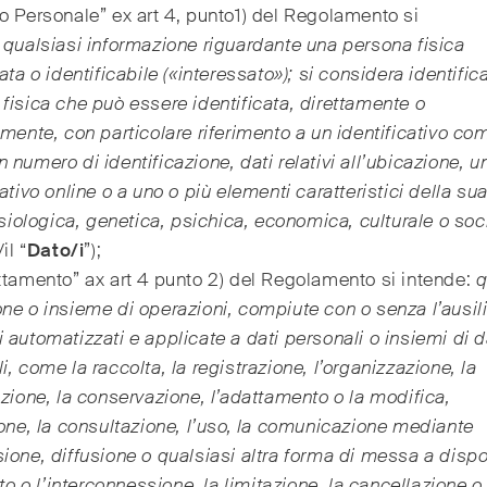
o Personale” ex art 4, punto1) del Regolamento si
:
qualsiasi informazione riguardante una persona fisica
cata o identificabile («interessato»); si considera identifica
fisica che può essere identificata, direttamente o
amente, con particolare riferimento a un identificativo com
 numero di identificazione, dati relativi all’ubicazione, u
cativo online o a uno o più elementi caratteristici della sua
fisiologica, genetica, psichica, economica, culturale o so
il “
Dato/i
”);
ttamento” ax art 4 punto 2) del Regolamento si intende:
q
ne o insieme di operazioni, compiute con o senza l’ausili
 automatizzati e applicate a dati personali o insiemi di d
i, come la raccolta, la registrazione, l’organizzazione, la
azione, la conservazione, l’adattamento o la modifica,
ione, la consultazione, l’uso, la comunicazione mediante
ione, diffusione o qualsiasi altra forma di messa a dispo
onto o l’interconnessione, la limitazione, la cancellazione o 