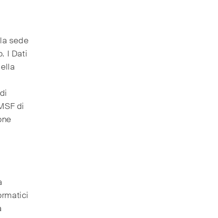
 la sede
. I Dati
ella
 di
 MSF di
one
a
ormatici
a