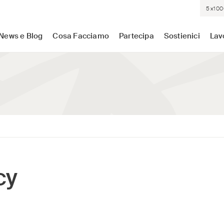
5×100
sistenza medica dove c'è più bisogno. Indipendenti. Neutrali.
News e Blog
Cosa Facciamo
Partecipa
Sostienici
Lav
cy