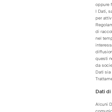
oppure fa
I Dati, s
per attiv
Regolame
di racco
nel temp
interess
diffusio
questi n
da socie
Dati sia
Trattam
Dati d
Alcuni D
comunica