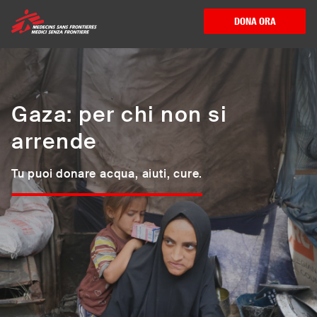
Medici Senza Frontiere ETS - Assistenza me
DONA ORA
Gaza: per chi non si
arrende
Tu puoi donare acqua, aiuti, cure.