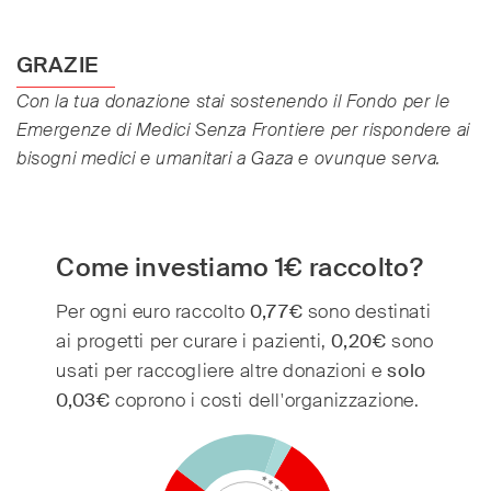
GRAZIE
Con la tua donazione stai sostenendo il Fondo per le
Emergenze di Medici Senza Frontiere per rispondere ai
bisogni medici e umanitari a Gaza e ovunque serva.
Come investiamo 1€ raccolto?
Per ogni euro raccolto
0,77€
sono destinati
80
ai progetti per curare i pazienti,
0,20€
sono
70
usati per raccogliere altre donazioni e
solo
60
0,03€
coprono i costi dell'organizzazione.
50
40