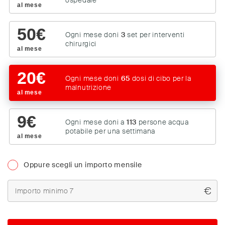
ospedale
al mese
50
€
Ogni mese doni
3
set per interventi
chirurgici
al mese
20
€
Ogni mese doni
65
dosi di cibo per la
malnutrizione
al mese
9
€
Ogni mese doni a
113
persone acqua
potabile per una settimana
al mese
Oppure scegli un importo mensile
€