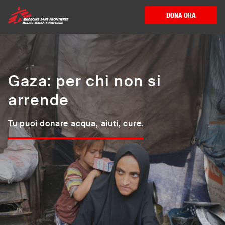
Medici Senza Frontiere ETS - Assistenza me
DONA ORA
Gaza: per chi non si
arrende
Tu puoi donare acqua, aiuti, cure.