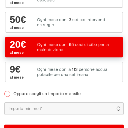
ospedale
al mese
50
€
Ogni mese doni
3
set per interventi
chirurgici
al mese
20
€
Ogni mese doni
65
dosi di cibo per la
malnutrizione
al mese
9
€
Ogni mese doni a
113
persone acqua
potabile per una settimana
al mese
Oppure scegli un importo mensile
€