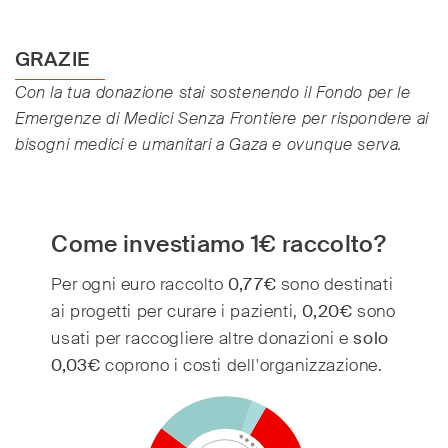
GRAZIE
Con la tua donazione stai sostenendo il Fondo per le
Emergenze di Medici Senza Frontiere per rispondere ai
bisogni medici e umanitari a Gaza e ovunque serva.
Come investiamo 1€ raccolto?
Per ogni euro raccolto
0,77€
sono destinati
80
ai progetti per curare i pazienti,
0,20€
sono
70
usati per raccogliere altre donazioni e
solo
60
0,03€
coprono i costi dell'organizzazione.
50
40