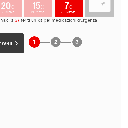
20
15
7
€
€
€
€
AL MESE
AL MESE
AL MESE
rnisci a
37
feriti un kit per medicazioni d'urgenza
1
2
3
AVANTI