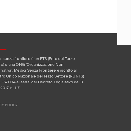
i senza frontiere è un ETS (Ente del Terzo
re) e una ONG (Organizzazione Non
nativa). Medici Senza Frontiere è iscritto al
tro Unico Nazionale del Terzo Settore (RUNTS)
n. 167034 ai sensi del Decreto Legislativo del 3
 2017, n. 117
CY POLICY
a sulla raccolta