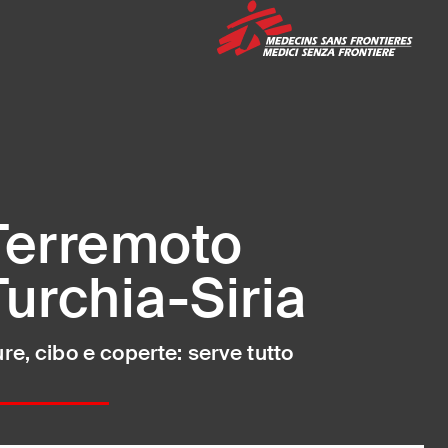
Medi
Terremoto
Turchia-Siria
re, cibo e coperte: serve tutto