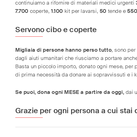
continuiamo a rifornire di materiali medici urgenti
7.700
coperte,
1.100
kit per lavarsi,
50
tende e
55
Servono cibo e coperte
Migliaia di persone hanno perso tutto
, sono per
dagli aiuti umanitari che riusciamo a portare anc
Basta un piccolo importo, donato ogni mese, per per
di prima necessità da donare ai sopravvissuti e i k
Se puoi, dona ogni MESE a partire da oggi,
dai u
Grazie per ogni persona a cui stai 