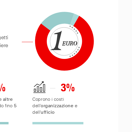
60
50
40
30
etti
20
iere
10
0
%
3
%
0
re
altre
Coprono i costi
do fino
5
dell'
organizzazione
e
dell'
ufficio