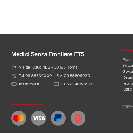
Medici Senza Frontiere ETS
Medic
Setto
Via dei Caudini, 2 - 00185 Roma
Gover
Tel 06 88806000 - Fax 06 88806020
Regis
rep. 
msf@msf.it
CF 97096120585
luglio
PRIVA
Le tue preferenze relative alla privacy
Informativ