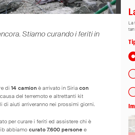
L
La 
tan
ancora. Stiamo curando i feriti in
Ti
re di
14 camion
è arrivato in Siria
con
ausa del terremoto e altrettanti kit
li di aiuti arriveranno nei prossimi giorni.
Im
to per curare i feriti ed assistere chi è
dlib abbiamo
curato
7.600
persone
e