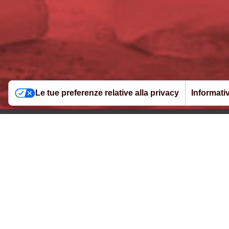
Australia
(English)
Austria
(Deutsch)
Belgium
(Nederlands/F
Brazil
(Português)
Canada
(English/França
Czech Republic
(Česk
Le tue preferenze relative alla privacy
Informativ
Denmark
(Dansk)
France
(Français)
Germany
(Deutsch)
Seguici
facebook
instag
l
sui social
network