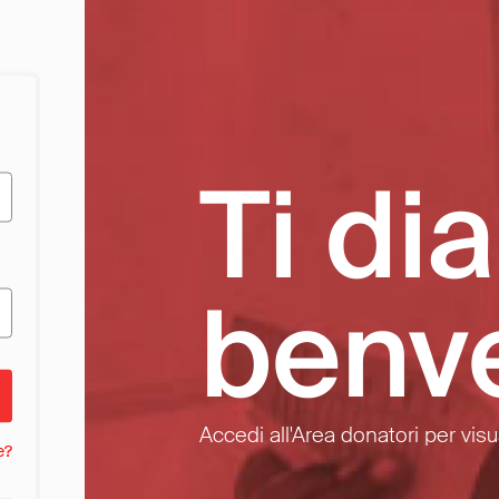
Ti di
benv
Accedi all'Area donatori per visua
e?