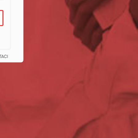
I
TACI
rt of a global network delivering medical ai
ed most. Independent. Neutral. Impartial.
Greece
Russia
(ελληνικά)
(Русский)
Hong Kong
South Africa
(繁體中文)
(Eng