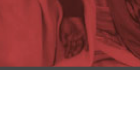
(汉语/English)
어)
sch/Français)
(English)
rates
(English/العربية)
glish)
wsletter
ISCRIVITI
mpre aggiornato