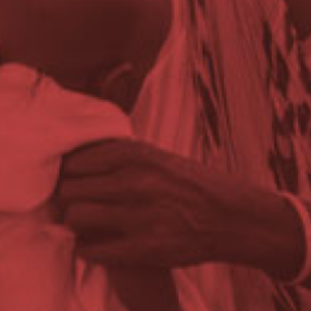
d
lish)