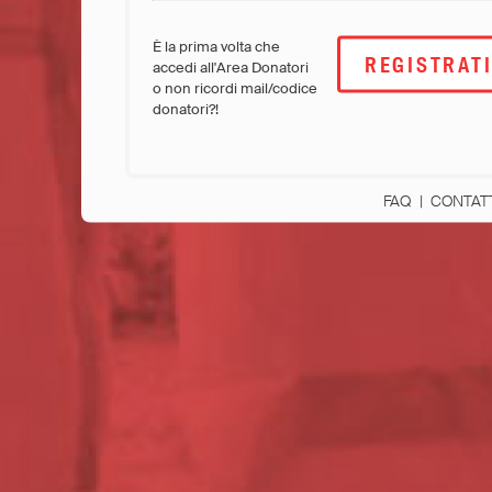
È la prima volta che
REGISTRAT
accedi all'Area Donatori
o non ricordi mail/codice
donatori?!
FAQ
|
CONTAT
MSF Italia is pa
where it is need
International
(English)
Argentina
(Español)