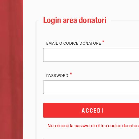
Login area donatori
EMAIL O CODICE DONATORE
PASSWORD
ACCEDI
Non ricordi la password o il tuo codice donator