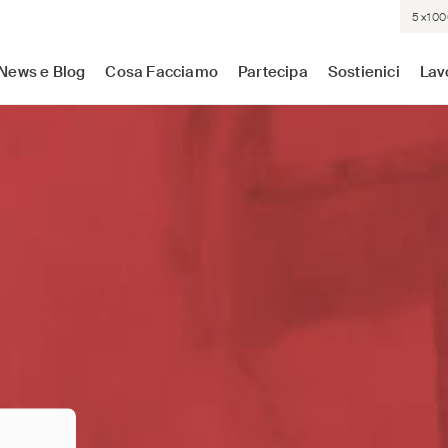
5×100
sistenza medica dove c'è più bisogno. Indipendenti. Neutrali.
News e Blog
Cosa Facciamo
Partecipa
Sostienici
Lav