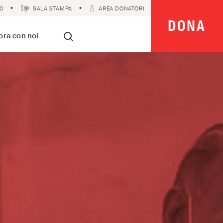
0
SALA STAMPA
AREA DONATORI
DONA
 Imparziali
ora con noi
Cerca