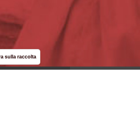
India
South East Asia
(English)
Ireland
South Korea
(English)
(한국
Italy
Spain
rançais)
(Italiano)
(Español)
Japan
Sweden
(日本語)
(Svenska)
Luxembourg
Switzerland
is)
(Français)
(Deut
Mexico
Turkey
y/English)
(Español)
(Türkiye)
a sulla raccolta
Myanmar
United Kingdom
(English/ မြန်မာစာ)
Netherlands
United Arab Emi
(Nederlands)
Norway
United States
(Norsk)
(En
Iscriviti alla ne
ram
inkedin
tiktok
X
youtube
per restare se