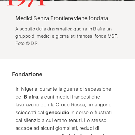
India
(English)
Ireland
(English)
Medici Senza Frontiere viene fondata
Italy
(Italiano)
Japan
A seguito della drammatica guerra in Biafra un
(日本語)
gruppo di medici e giornalisti francesi fonda MSF.
Luxembourg
(Français)
Foto © D.R.
Mexico
(Español)
Myanmar
(English/ မြန်မာစာ)
Netherlands
(Nederlands)
Norway
Fondazione
(Norsk)
Russia
(Русский)
In Nigeria, durante la guerra di secessione
South Africa
(English)
del
Biafra
, alcuni medici francesi che
South East Asia
(汉语/English)
lavoravano con la Croce Rossa, rimangono
South Korea
(한국어)
scioccati dal
genocidio
in corso e frustrati
Spain
(Español)
dal silenzio a cui erano tenuti. Lo stesso
Sweden
accade ad alcuni giornalisti, reduci di
(Svenska)