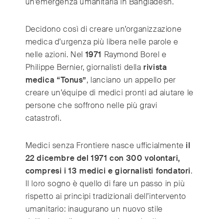
un’emergenza umanitaria in Bangladesh.
Switzerland
(Deutsch/Français)
Turkey
(Türkiye)
Decidono così di creare un’organizzazione
United Kingdom
(English)
medica d’urgenza più libera nelle parole e
United Arab Emirates
(English/العربية)
nelle azioni. Nel
1971
Raymond Borel e
United States
(English)
Philippe Bernier, giornalisti della
rivista
medica “Tonus”
, lanciano un appello per
creare un’équipe di medici pronti ad aiutare le
persone che soffrono nelle più gravi
catastrofi.
Medici senza Frontiere nasce ufficialmente
il
22 dicembre del 1971 con 300 volontari,
compresi i 13 medici e giornalisti fondatori
.
Il loro sogno è quello di fare un passo in più
rispetto ai principi tradizionali dell’intervento
umanitario: inaugurano un nuovo stile