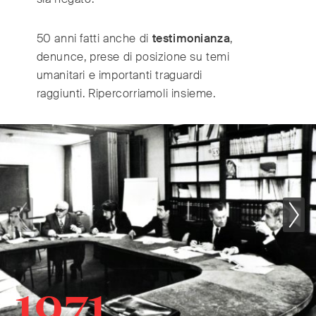
50 anni fatti anche di
testimonianza
,
International
(English)
denunce, prese di posizione su temi
Argentina
(Español)
umanitari e importanti traguardi
Australia
(English)
raggiunti.
Ripercorriamoli insieme.
Austria
(Deutsch)
Belgium
(Nederlands/Français)
Brazil
(Português)
Canada
(English/Français)
Czech Republic
(Česky/English)
Denmark
(Dansk)
France
(Français)
Germany
(Deutsch)
Greece
(ελληνικά)
1971
Hong Kong
(繁體中文)