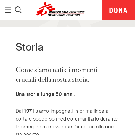
Medici Senza Frontiere
Menu
DONA
Cerca
Storia
Come siamo nati e i momenti
cruciali della nostra storia.
Una storia lunga 50 anni
.
Dal
1971
siamo
impegnati in prima linea a
portare soccorso medi
co-
umanitario durante
MSF Italia is part of a global network delivering
le emergenze e ovunque l’accesso alle cure
medical aid where it is needed most.
Independent. Neutral. Impartial.
sia negato.