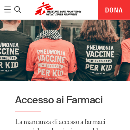
Medici Senza Frontiere
Menu
DONA
Cerca
Accesso ai Farmaci
MSF Italia is part of a global network delivering
La mancanza di accesso a farmaci
medical aid where it is needed most.
Independent. Neutral. Impartial.