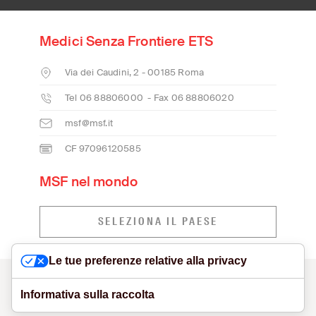
Medici Senza Frontiere ETS
Via dei Caudini, 2 - 00185 Roma
Tel 06 88806000 - Fax 06 88806020
msf@msf.it
CF 97096120585
MSF nel mondo
SELEZIONA IL PAESE
Le tue preferenze relative alla privacy
CONTATTI
MODELLO ORGANIZZATIVO E SEGNALAZIONI
VISUAL IDENTITY
PRIVACY POLICY
COOKIE POLICY
Informativa sulla raccolta
DICHIARAZIONE DI ACCESSIBILITÀ
NETIQUETTE
SITE CREDITS