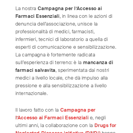
India
(English)
La nostra
Campagna per l’Accesso ai
Ireland
(English)
Farmaci Essenziali
, in linea con le azioni di
Italy
(Italiano)
denuncia dell’associazione, unisce la
Japan
(日本語)
professionalità di medici, farmacisti,
Luxembourg
(Français)
infermieri, tecnici di laboratorio a quella di
Mexico
(Español)
esperti di comunicazione e sensibilizzazione.
La campagna è fortemente radicata
Myanmar
(English/ မြန်မာစာ)
sull’esperienza di terreno: è la
mancanza di
Netherlands
(Nederlands)
farmaci salvavita
, sperimentata dai nostri
Norway
(Norsk)
medici a livello locale, che dà impulso alla
Russia
(Русский)
pressione e alla sensibilizzazione a livello
South Africa
(English)
internazionale.
South East Asia
(汉语/English)
South Korea
(한국어)
Il lavoro fatto con la
Campagna per
Spain
l’Accesso ai Farmaci Essenziali
e, negli
(Español)
ultimi anni, la collaborazione con la
Drugs for
Sweden
(Svenska)