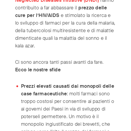
Neglected Diseases initiative (DNDi)
hanno
Switzerland
(Deutsch/Français)
contribuito a far abbassare il
prezzo delle
Turkey
(Türkiye)
cure per l’HIV/AIDS
e stimolato la ricerca e
United Kingdom
(English)
lo sviluppo di farmaci per la cura della malaria,
United Arab Emirates
(English/العربية)
della tubercolosi multiresistente e di malattie
United States
(English)
dimenticate quali la malattia del sonno e il
kala azar.
Ci sono ancora tanti passi avanti da fare.
Ecco le nostre sfide
Prezzi elevati causati dai monopoli delle
case farmaceutiche
: molti farmaci sono
troppo costosi per consentire ai pazienti o
ai governi dei Paesi in via di sviluppo di
poterseli permettere. Un motivo è il
monopolio ingiustificato dei brevetti, che