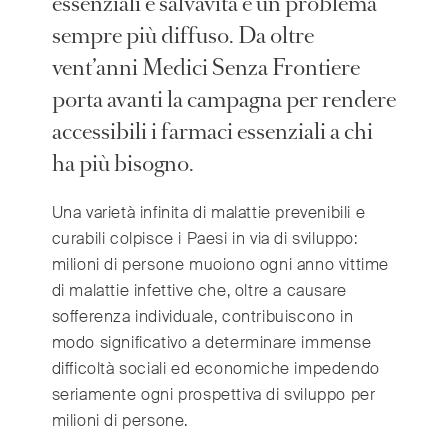
essenziali e salvavita è un problema
sempre più diffuso. Da oltre
International
vent’anni Medici Senza Frontiere
(English)
Argentina
(Español)
porta avanti la campagna per rendere
Australia
(English)
accessibili i farmaci essenziali a chi
Austria
(Deutsch)
ha più bisogno.
Belgium
(Nederlands/Français)
Una varietà infinita di malattie prevenibili e
Brazil
(Português)
curabili colpisce i Paesi in via di sviluppo:
Canada
(English/Français)
milioni di persone muoiono ogni anno vittime
Czech Republic
(Česky/English)
di malattie infettive che, oltre a causare
Denmark
(Dansk)
sofferenza individuale, contribuiscono in
France
(Français)
modo significativo a determinare immense
Germany
(Deutsch)
difficoltà sociali ed economiche impedendo
Greece
seriamente ogni prospettiva di sviluppo per
(ελληνικά)
milioni di persone.
Hong Kong
(繁體中文)