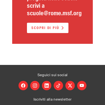
scrivi a
scuole@rome.msf.org
SCOPRI DI PIÙ
Seguici
sui social
facebook
instagram
linkedin
tiktok
X
youtube
Iscriviti alla newsletter