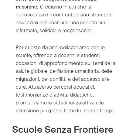
India
(English)
missione.
Crediamo infatti che la
Ireland
(English)
conoscenza e il confronto siano strumenti
Italy
(Italiano)
essenziali per costruire una società più
Japan
(日本語)
informata, solidale e responsabile.
Luxembourg
(Français)
Mexico
Per questo da anni collaboriamo con le
(Español)
scuole, offrendo a docenti e studenti
Myanmar
(English/ မြန်မာစာ)
occasioni di approfondimento sui temi della
Netherlands
(Nederlands)
salute globale, dell’azione umanitaria, delle
Norway
(Norsk)
migrazioni, dei conflitti e dell’accesso alle
Russia
(Русский)
cure. Attraverso percorsi educativi,
South Africa
(English)
testimonianze e attività didattiche,
South East Asia
(汉语/English)
promuoviamo la cittadinanza attiva e la
riflessione sui grandi temi del nostro tempo.
South Korea
(한국어)
Spain
(Español)
Scuole Senza Frontiere
Sweden
(Svenska)