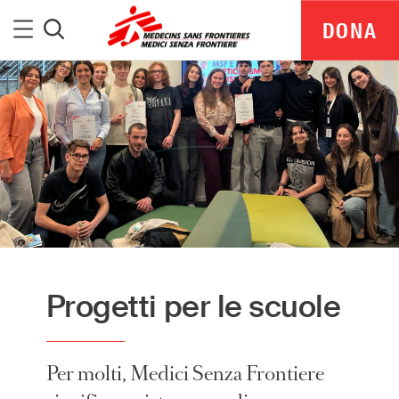
Medici Senza Frontiere
Menu
DONA
Cerca
Progetti per le scuole
MSF Italia is part of a global network delivering
Per molti, Medici Senza Frontiere
medical aid where it is needed most.
Independent. Neutral. Impartial.