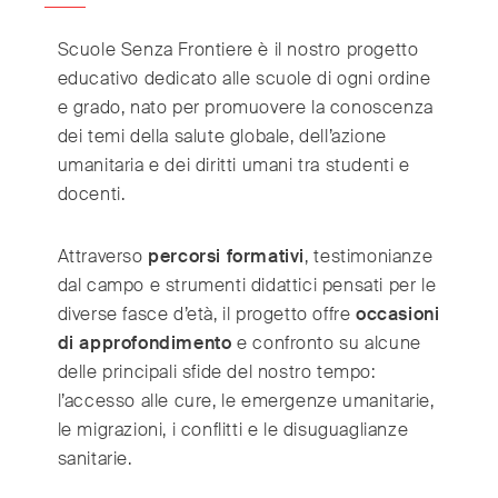
Switzerland
(Deutsch/Français)
Turkey
(Türkiye)
Scuole Senza Frontiere è il nostro progetto
United Kingdom
(English)
educativo dedicato alle scuole di ogni ordine
e grado, nato per promuovere la conoscenza
United Arab Emirates
(English/العربية)
dei temi della salute globale, dell’azione
United States
(English)
umanitaria e dei diritti umani tra studenti e
docenti.
Attraverso
percorsi formativi
, testimonianze
dal campo e strumenti didattici pensati per le
diverse fasce d’età, il progetto offre
occasioni
di approfondimento
e confronto su alcune
delle principali sfide del nostro tempo:
l’accesso alle cure, le emergenze umanitarie,
le migrazioni, i conflitti e le disuguaglianze
sanitarie.