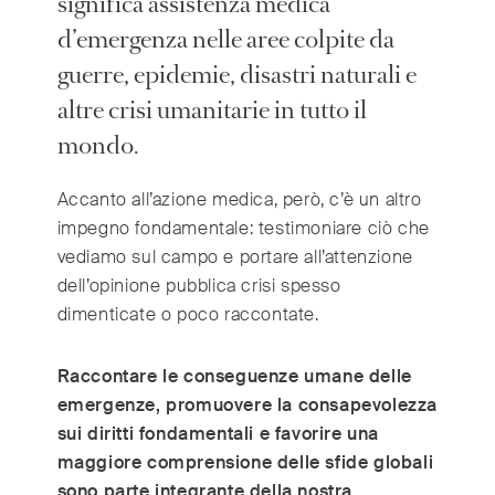
significa assistenza medica
d’emergenza nelle aree colpite da
International
guerre, epidemie, disastri naturali e
(English)
Argentina
(Español)
altre crisi umanitarie in tutto il
Australia
(English)
mondo.
Austria
(Deutsch)
Accanto all’azione medica, però, c’è un altro
Belgium
(Nederlands/Français)
impegno fondamentale: testimoniare ciò che
Brazil
(Português)
vediamo sul campo e portare all’attenzione
Canada
(English/Français)
dell’opinione pubblica crisi spesso
Czech Republic
(Česky/English)
dimenticate o poco raccontate.
Denmark
(Dansk)
France
(Français)
Raccontare le conseguenze umane delle
Germany
(Deutsch)
emergenze, promuovere la consapevolezza
sui diritti fondamentali e favorire una
Greece
(ελληνικά)
maggiore comprensione delle sfide globali
Hong Kong
(繁體中文)
sono parte integrante della nostra