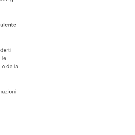
ulente
derti
 le
i o della
onazioni