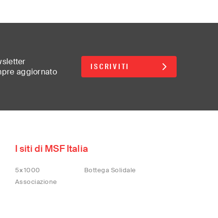
wsletter
ISCRIVITI
mpre aggiornato
d
I siti di MSF Italia
5×1000
Bottega Solidale
lish)
Associazione
(汉语/English)
어)