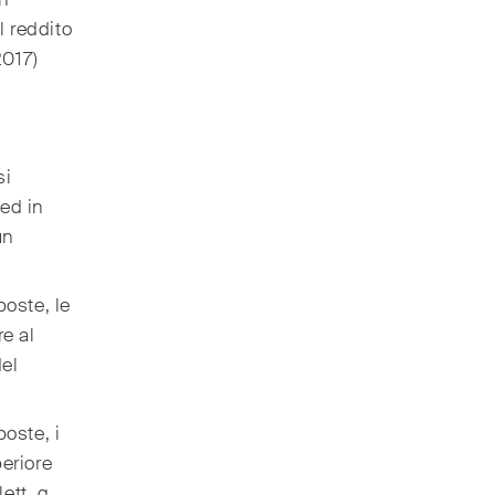
l reddito
2017)
si
 ed in
un
poste, le
re al
del
poste, i
periore
ett. g