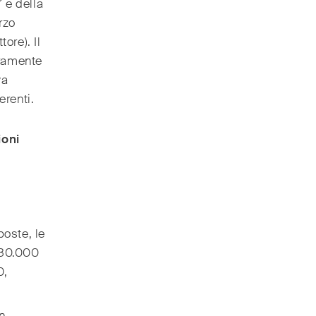
 e della
rzo
ore). Il
eramente
va
erenti.
ioni
poste, le
a 30.000
0,
n