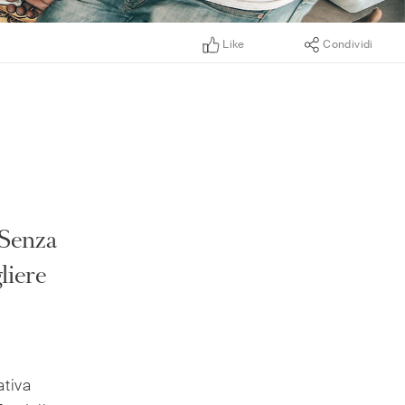
Like
Condividi
 Senza
liere
ativa