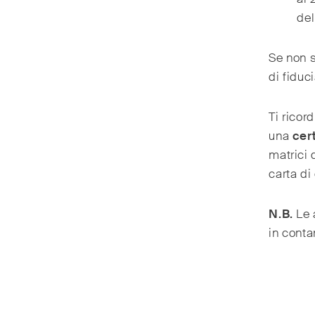
del
Se non s
di fiduc
Ti ricor
una
cer
matrici 
carta di
N.B.
Le 
in conta