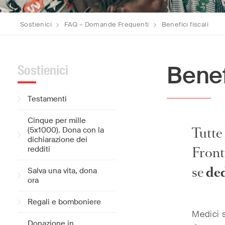
Sostienici
>
FAQ – Domande Frequenti
>
Benefici fiscali
Benefi
Sostienici
Testamenti
Cinque per mille
Tutte 
(5x1000). Dona con la
dichiarazione dei
Fronti
redditi
se
ded
Salva una vita, dona
ora
Regali e bomboniere
Medici 
Donazione in