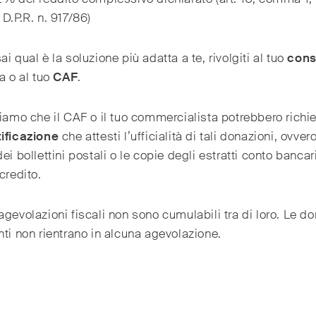
 D.P.R. n. 917/86)
ai qual è la soluzione più adatta a te, rivolgiti al tuo
cons
ia o al tuo
CAF
.
diamo che il CAF o il tuo commercialista potrebbero richie
tificazione
che attesti l’ufficialità di tali donazioni, ovvero
dei bollettini postali o le copie degli estratti conto bancar
 credito.
agevolazioni fiscali non sono cumulabili tra di loro. Le d
nti non rientrano in alcuna agevolazione.