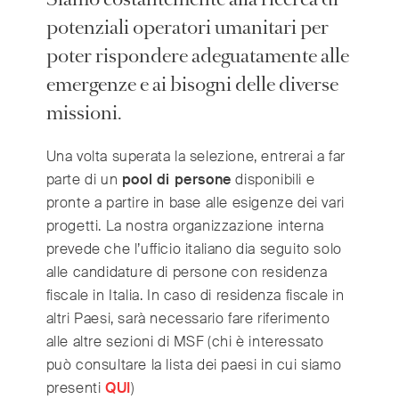
potenziali operatori umanitari per
poter rispondere adeguatamente alle
International
(English)
emergenze e ai bisogni delle diverse
Argentina
(Español)
missioni.
Australia
(English)
Austria
(Deutsch)
Una volta superata la selezione, entrerai a far
Belgium
(Nederlands/Français)
parte di un
pool di persone
disponibili e
Brazil
(Português)
pronte a partire in base alle esigenze dei vari
Canada
(English/Français)
progetti. La nostra organizzazione interna
Czech Republic
(Česky/English)
prevede che l’ufficio italiano dia seguito solo
Denmark
alle candidature di persone con residenza
(Dansk)
fiscale in Italia. In caso di residenza fiscale in
France
(Français)
altri Paesi, sarà necessario fare riferimento
Germany
(Deutsch)
alle altre sezioni di MSF (chi è interessato
Greece
(ελληνικά)
può consultare la lista dei paesi in cui siamo
Hong Kong
(繁體中文)
presenti
QUI
)