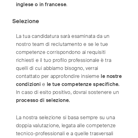
Switzerland
(Deutsch/Français)
inglese o in francese
.
Turkey
(Türkiye)
Selezione
United Kingdom
(English)
United Arab Emirates
(English/العربية)
La tua candidatura sarà esaminata da un
United States
(English)
nostro team di reclutamento e se le tue
competenze corrispondono ai requisiti
richiesti e il tuo profilo professionale è tra
quelli di cui abbiamo bisogno, verrai
contattato per approfondire insieme
le nostre
condizioni
e
le tue competenze specifiche.
In caso di esito positivo, dovrai sostenere un
processo di selezione.
La nostra selezione si basa sempre su una
doppia valutazione, legata alle competenze
tecnico-professionali e a quelle trasversali