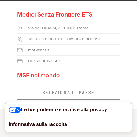
Medici Senza Frontiere ETS
Via dei Caudini, 2 - 00185 Roma
Tel 06 88806000 - Fax 06 88806020
msf@msf.it
CF 97096120585
MSF nel mondo
SELEZIONA IL PAESE
Le tue preferenze relative alla privacy
CONTATTI
MODELLO ORGANIZZATIVO E SEGNALAZIONI
VISUAL IDENTITY
PRIVACY POLICY
COOKIE POLICY
Informativa sulla raccolta
DICHIARAZIONE DI ACCESSIBILITÀ
NETIQUETTE
SITE CREDITS