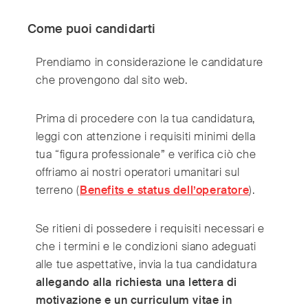
India
(English)
Ireland
(English)
Come puoi candidarti
Italy
(Italiano)
Prendiamo in considerazione le candidature
Japan
(日本語)
che provengono dal sito web.
Luxembourg
(Français)
Mexico
(Español)
Prima di procedere con la tua candidatura,
Myanmar
(English/ မြန်မာစာ)
leggi con attenzione i requisiti minimi della
Netherlands
(Nederlands)
tua “figura professionale” e verifica ciò che
Norway
(Norsk)
offriamo ai nostri operatori umanitari sul
Russia
terreno (
Benefits e status dell’operatore
).
(Русский)
South Africa
(English)
Se ritieni di possedere i requisiti necessari e
South East Asia
(汉语/English)
che i termini e le condizioni siano adeguati
South Korea
(한국어)
alle tue aspettative, invia la tua candidatura
Spain
(Español)
allegando alla richiesta una lettera di
Sweden
(Svenska)
motivazione e un curriculum vitae in