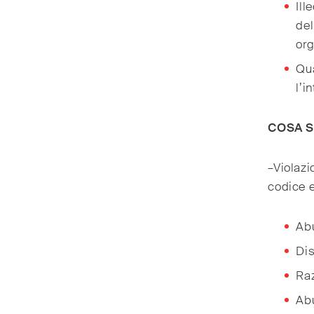
Ill
del
org
Qu
l’i
COSA S
–Violazi
codice e
Abu
Dis
Ra
Abu