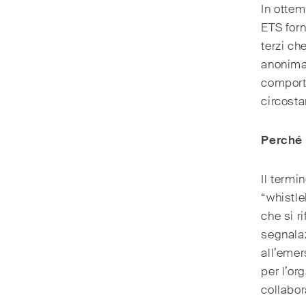
In ottem
ETS forn
terzi ch
anonima,
comport
circosta
Perché 
Il termi
“whistle
che si r
segnalaz
all’emer
per l’or
collabora