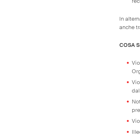
rec
In alter
anche tr
COSA S
Vio
Org
Vio
dal
Not
pre
Vio
Ill