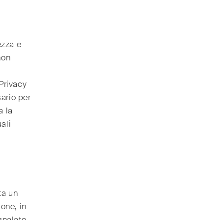
ezza e
non
Privacy
ario per
a la
ali
ta un
one, in
gnalato