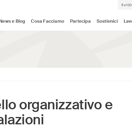
5×100
sistenza medica dove c'è più bisogno. Indipendenti. Neutrali.
News e Blog
Cosa Facciamo
Partecipa
Sostienici
Lav
lo organizzativo e
lazioni