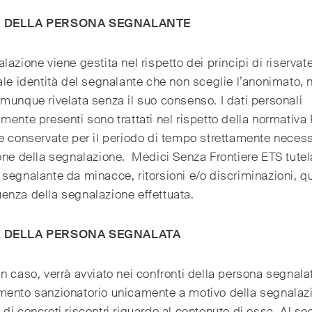
A DELLA PERSONA SEGNALANTE
lazione viene gestita nel rispetto dei principi di riservat
ale identità del segnalante che non sceglie l’anonimato, 
munque rivelata senza il suo consenso. I dati personali
mente presenti sono trattati nel rispetto della normativa 
e conservate per il periodo di tempo strettamente necess
one della segnalazione. Medici Senza Frontiere ETS tutel
segnalante da minacce, ritorsioni e/o discriminazioni, qu
nza della segnalazione effettuata.
 DELLA PERSONA SEGNALATA
n caso, verrà avviato nei confronti della persona segnala
mento sanzionatorio unicamente a motivo della segnalazi
di concreti riscontri riguardo al contenuto di essa. Al se