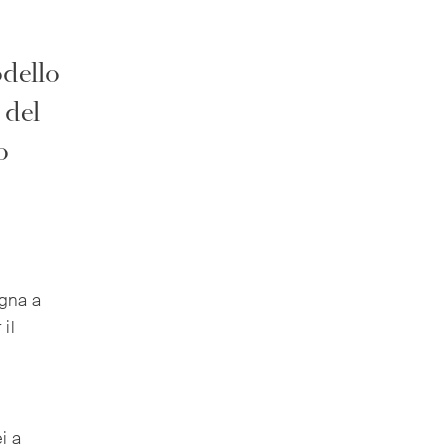
odello
 del
o
egna a
 il
i a