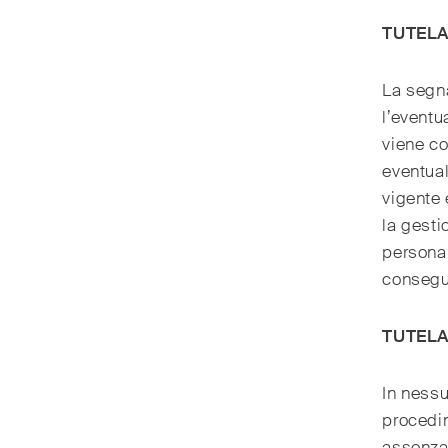
TUTEL
La segna
l’eventu
viene co
eventual
vigente 
la gesti
persona 
consegue
TUTELA
In nessu
procedi
assenza 