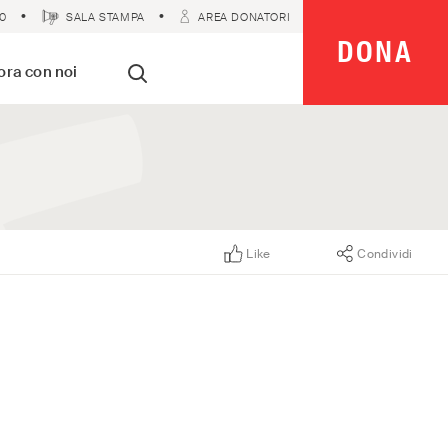
0
SALA STAMPA
AREA DONATORI
DONA
 Imparziali
ora con noi
Cerca
Like
Condividi