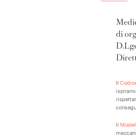
Medic
di org
D.Lgs
Diret
Il
Codice
ispirano
rispetta
consegui
Il
Modell
meccanis