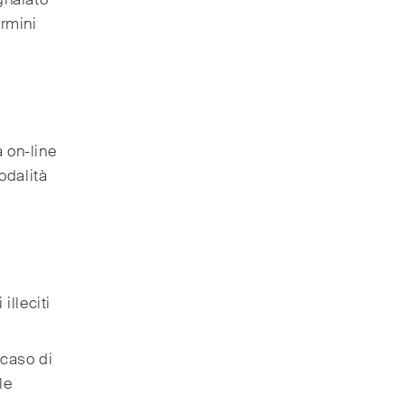
ermini
 on-line
odalità
 illeciti
l caso di
le