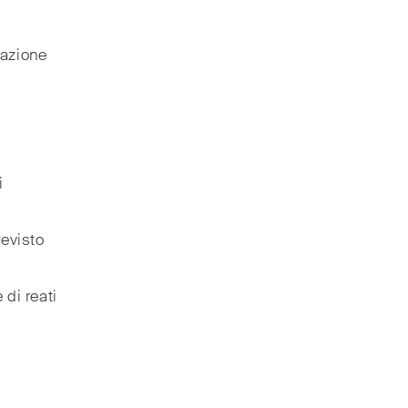
lazione
i
revisto
 di reati