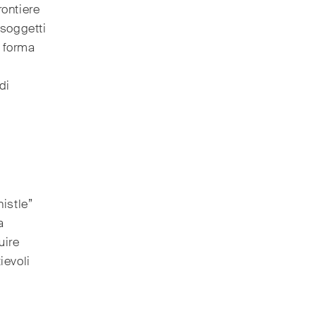
ontiere
 soggetti
n forma
di
istle”
a
uire
ievoli