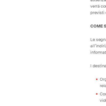
verrà co
previsti
COME 
Le segna
all’indir
informat
I destin
Org
rel
Com
vio