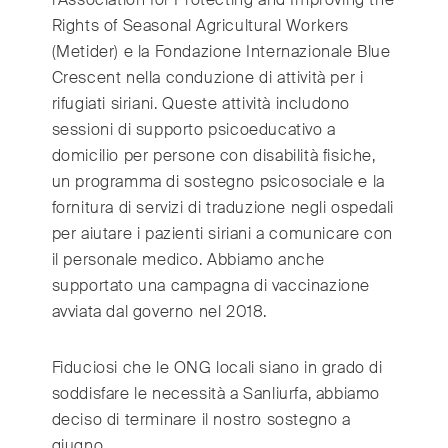
India
(English)
Rights of Seasonal Agricultural Workers
Ireland
(English)
(Metider) e la Fondazione Internazionale Blue
Italy
(Italiano)
Crescent nella conduzione di attività per i
Japan
(日本語)
rifugiati siriani. Queste attività includono
Luxembourg
(Français)
sessioni di supporto psicoeducativo a
domicilio per persone con disabilità fisiche,
Mexico
(Español)
un programma di sostegno psicosociale e la
Myanmar
(English/ မြန်မာစာ)
fornitura di servizi di traduzione negli ospedali
Netherlands
(Nederlands)
per aiutare i pazienti siriani a comunicare con
Norway
(Norsk)
il personale medico. Abbiamo anche
Russia
(Русский)
supportato una campagna di vaccinazione
South Africa
(English)
avviata dal governo nel 2018.
South East Asia
(汉语/English)
South Korea
Fiduciosi che le ONG locali siano in grado di
(한국어)
soddisfare le necessità a Sanliurfa, abbiamo
Spain
(Español)
deciso di terminare il nostro sostegno a
Sweden
(Svenska)
giugno.