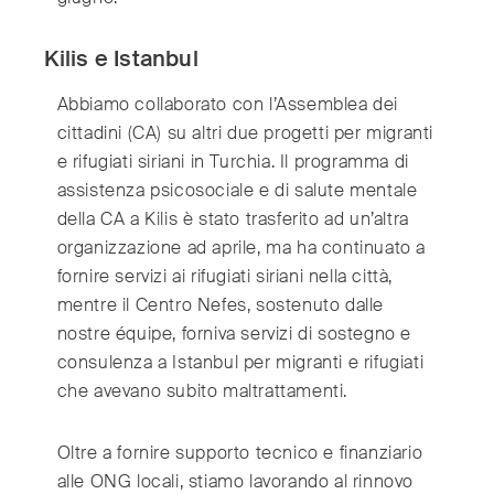
Switzerland
(Deutsch/Français)
Turkey
(Türkiye)
Kilis e Istanbul
United Kingdom
(English)
Abbiamo collaborato con l’Assemblea dei
United Arab Emirates
(English/العربية)
cittadini (CA) su altri due progetti per migranti
United States
(English)
e rifugiati siriani in Turchia. Il programma di
assistenza psicosociale e di salute mentale
della CA a Kilis è stato trasferito ad un’altra
organizzazione ad aprile, ma ha continuato a
fornire servizi ai rifugiati siriani nella città,
mentre il Centro Nefes, sostenuto dalle
nostre équipe, forniva servizi di sostegno e
consulenza a Istanbul per migranti e rifugiati
che avevano subito maltrattamenti.
Oltre a fornire supporto tecnico e finanziario
alle ONG locali, stiamo lavorando al rinnovo