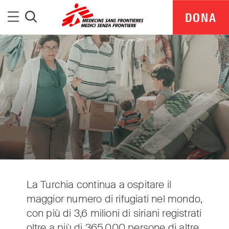
Medici Senza Frontiere
Menu
DONA
Cerca
La Turchia continua a ospitare il
maggior numero di rifugiati nel mondo,
MSF Italia is part of a global network delivering
con più di 3,6 milioni di siriani registrati
medical aid where it is needed most.
oltre a più di 365.000 persone di altre
Independent. Neutral. Impartial.