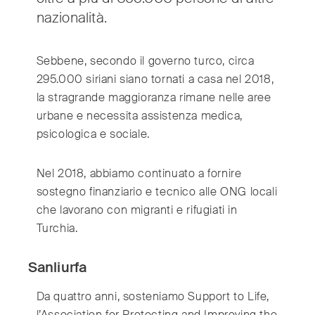
nazionalità.
International
(English)
Sebbene, secondo il governo turco, circa
Argentina
(Español)
295.000 siriani siano tornati a casa nel 2018,
Australia
(English)
la stragrande maggioranza rimane nelle aree
Austria
(Deutsch)
urbane e necessita assistenza medica,
Belgium
(Nederlands/Français)
psicologica e sociale.
Brazil
(Português)
Canada
(English/Français)
Nel 2018, abbiamo continuato a fornire
sostegno finanziario e tecnico alle ONG locali
Czech Republic
(Česky/English)
che lavorano con migranti e rifugiati in
Denmark
(Dansk)
Turchia.
France
(Français)
Germany
(Deutsch)
Sanliurfa
Greece
(ελληνικά)
Da quattro anni, sosteniamo Support to Life,
Hong Kong
(繁體中文)
l’Association for Protecting and Improving the