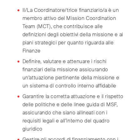
India
(English)
Il/La Coordinatore/trice finanziario/a è un
Ireland
(English)
membro attivo del Mission Coordination
Italy
(Italiano)
Team (MCT), che contribuisce alle
Japan
(日本語)
definizioni degli obiettivi della missione e ai
Luxembourg
(Français)
piani strategici per quanto riguarda alle
Mexico
(Español)
Finanze
Myanmar
(English/ မြန်မာစာ)
Definire, valutare e attenuare i rischi
Netherlands
(Nederlands)
finanziari della missione assicurando
Norway
(Norsk)
un’attuazione pertinente della missione e
un sistema di controllo interno affidabile
Russia
(Русский)
South Africa
(English)
Garantire la corretta attuazione e il rispetto
delle politiche e delle linee guida di MSF,
South East Asia
(汉语/English)
assicurando che siano allineati con i
South Korea
(한국어)
requisiti legali e all’interno del quadro
Spain
(Español)
giuridico
Sweden
(Svenska)
Gestire gli accordi di finanziamento con i