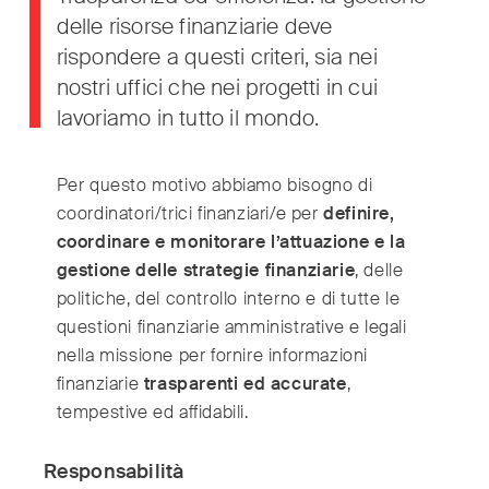
delle risorse finanziarie deve
rispondere a questi criteri, sia nei
International
(English)
nostri uffici che nei progetti in cui
Argentina
(Español)
lavoriamo in tutto il mondo.
Australia
(English)
Austria
(Deutsch)
Per questo motivo abbiamo bisogno di
Belgium
(Nederlands/Français)
coordinatori/trici finanziari/e per
definire,
Brazil
(Português)
coordinare e monitorare l’attuazione e la
Canada
(English/Français)
gestione delle strategie finanziarie
, delle
Czech Republic
politiche, del controllo interno e di tutte le
(Česky/English)
questioni finanziarie amministrative e legali
Denmark
(Dansk)
nella missione per fornire informazioni
France
(Français)
finanziarie
trasparenti ed accurate
,
Germany
(Deutsch)
tempestive ed affidabili.
Greece
(ελληνικά)
Hong Kong
(繁體中文)
Responsabilità