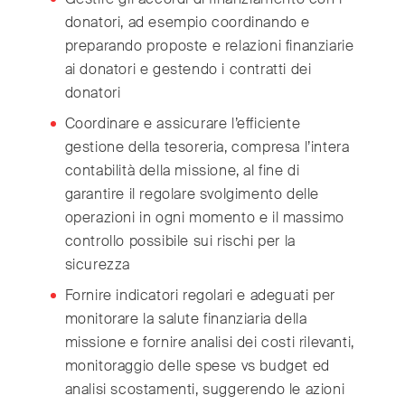
Switzerland
(Deutsch/Français)
donatori, ad esempio coordinando e
Turkey
(Türkiye)
preparando proposte e relazioni finanziarie
United Kingdom
(English)
ai donatori e gestendo i contratti dei
United Arab Emirates
(English/العربية)
donatori
United States
(English)
Coordinare e assicurare l’efficiente
gestione della tesoreria, compresa l’intera
contabilità della missione, al fine di
garantire il regolare svolgimento delle
operazioni in ogni momento e il massimo
controllo possibile sui rischi per la
sicurezza
Fornire indicatori regolari e adeguati per
monitorare la salute finanziaria della
missione e fornire analisi dei costi rilevanti,
monitoraggio delle spese vs budget ed
analisi scostamenti, suggerendo le azioni