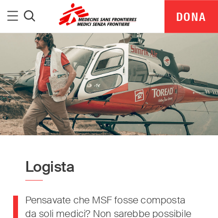
Medici Senza Frontiere
Menu
DONA
Cerca
Logista
MSF Italia is part of a global network delivering
Pensavate che MSF fosse composta
medical aid where it is needed most.
da soli medici? Non sarebbe possibile
Independent. Neutral. Impartial.