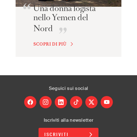
Una donna logista
nello Yemen del
Nord
SCOPRI DI PIÙ
Seguici
sui social
facebook
instagram
linkedin
tiktok
X
youtube
Iscriviti alla newsletter
ISCRIVITI