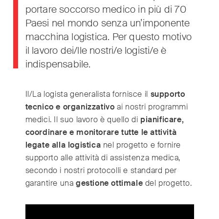
portare soccorso medico in più di 70
Paesi nel mondo senza un’imponente
International
(English)
macchina logistica. Per questo motivo
Argentina
(Español)
il lavoro dei/lle nostri/e logisti/e è
Australia
(English)
indispensabile.
Austria
(Deutsch)
Belgium
(Nederlands/Français)
Il/La logista generalista fornisce il
supporto
Brazil
(Português)
tecnico e organizzativo
ai nostri programmi
Canada
medici. Il suo lavoro è quello di
pianificare,
(English/Français)
coordinare e monitorare tutte le attività
Czech Republic
(Česky/English)
legate alla logistica
nel progetto e fornire
Denmark
(Dansk)
supporto alle attività di assistenza medica,
France
(Français)
secondo i nostri protocolli e standard per
Germany
(Deutsch)
garantire una
gestione ottimale
del progetto.
Greece
(ελληνικά)
Hong Kong
(繁體中文)