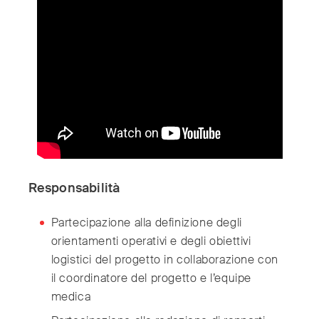
India
(English)
Ireland
(English)
Italy
(Italiano)
Japan
(日本語)
Luxembourg
(Français)
Mexico
(Español)
Myanmar
(English/ မြန်မာစာ)
Netherlands
(Nederlands)
Norway
(Norsk)
Responsabilità
Russia
(Русский)
South Africa
(English)
Partecipazione alla definizione degli
South East Asia
(汉语/English)
orientamenti operativi e degli obiettivi
logistici del progetto in collaborazione con
South Korea
(한국어)
il coordinatore del progetto e l’equipe
Spain
(Español)
medica
Sweden
(Svenska)