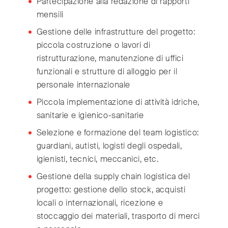
Partecipazione alla redazione di rapporti
Switzerland
(Deutsch/Français)
mensili
Turkey
(Türkiye)
Gestione delle infrastrutture del progetto:
United Kingdom
(English)
piccola costruzione o lavori di
United Arab Emirates
(English/العربية)
ristrutturazione, manutenzione di uffici
United States
(English)
funzionali e strutture di alloggio per il
personale internazionale
Piccola implementazione di attività idriche,
sanitarie e igienico-sanitarie
Selezione e formazione del team logistico:
guardiani, autisti, logisti degli ospedali,
igienisti, tecnici, meccanici, etc.
Gestione della supply chain logistica del
progetto: gestione dello stock, acquisti
locali o internazionali, ricezione e
stoccaggio dei materiali, trasporto di merci