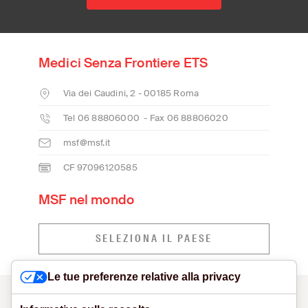
Medici Senza Frontiere ETS
Via dei Caudini, 2 - 00185 Roma
Tel 06 88806000 - Fax 06 88806020
msf@msf.it
CF 97096120585
MSF nel mondo
SELEZIONA IL PAESE
Le tue preferenze relative alla privacy
CONTATTI
MODELLO ORGANIZZATIVO E SEGNALAZIONI
VISUAL IDENTITY
PRIVACY POLICY
COOKIE POLICY