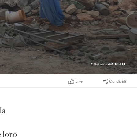
© SALAM KHATIB/MSF
Like
Condividi
la
e loro