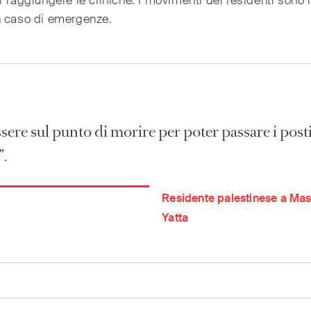
r raggiungere le cliniche. I movimenti dei residenti sono l
n caso di emergenze.
sere sul punto di morire per poter passare i posti
”.
Residente palestinese a Mas
Yatta