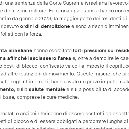
di una sentenza della Corte Suprema israeliana favorevol
e della zona militare. Funzionari palestinesi hanno conf
artire da gennaio 2023, la maggior parte dei residenti di
 ricevuto
ordini di demolizione
e sono a rischio imminen
follati con la forza.
ità
israeliane
hanno esercitato
forti pressioni sui resid
ona affinché lasciassero l’area
e, oltre a demolire le ca
to posti di blocco, confiscato veicoli e imposto il coprifu
ad altre restrizioni di movimento. Queste misure, che si
icate negli ultimi mesi, hanno avuto un grave impatto sul
imento
, sulla
salute
mentale
e sulla possibilità di acced
di base, comprese le cure mediche.
 malati e anziani riferiscono di essere costretti ad aspett
osti di blocco e di essere obbligati a percorrere lunghe d