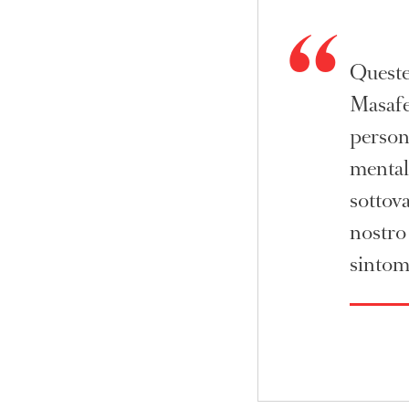
Queste
Masafer
persone
mentale
sottova
nostro
sintomi