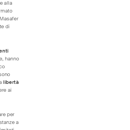
e alla
ermato
 Masafer
te di
enti
se, hanno
oco
 sono
la
libertà
ere ai
are per
istanze a