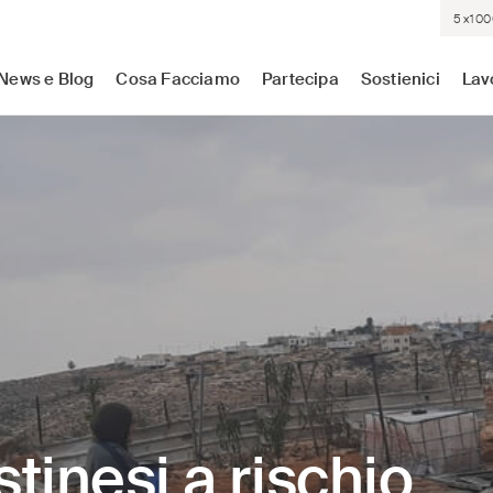
5×100
sistenza medica dove c'è più bisogno. Indipendenti. Neutrali.
News e Blog
Cosa Facciamo
Partecipa
Sostienici
Lav
stinesi a rischio