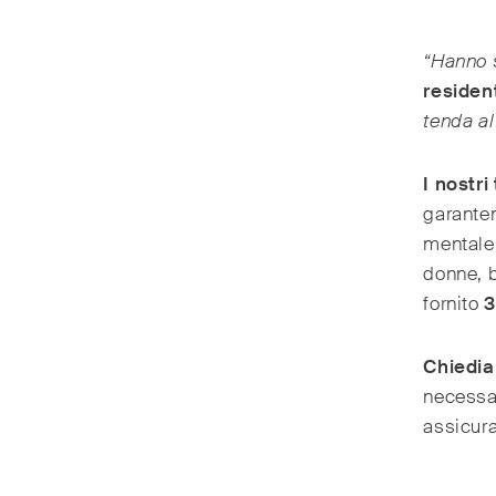
“Hanno s
residen
tenda al
I nostr
garanten
mentale 
donne, b
fornito
3
Chiedi
necessa
assicurar