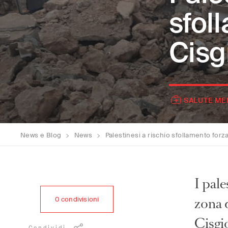
sfol
Cisg
SALUTE ME
News e Blog
>
News
>
Palestinesi a rischio sfollamento forz
I pale
zona 
0
condivisioni
Cisgio