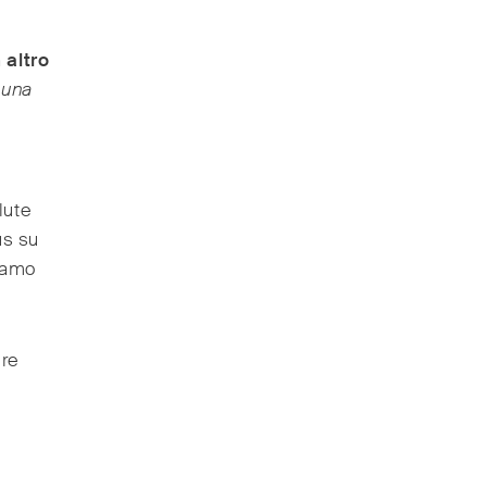
 altro
 una
,
lute
us su
iamo
ure