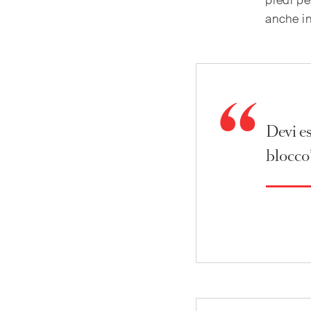
piedi pe
anche i
Devi es
blocco