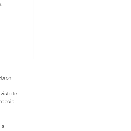
è
ebron,
i
visto le
inaccia
2
a