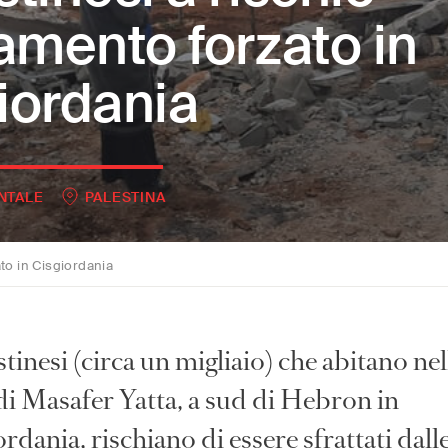
lamento forzato in
iordania
NTALE
PALESTINA
ato in Cisgiordania
stinesi (circa un migliaio) che abitano nel
di Masafer Yatta, a sud di Hebron in
rdania, rischiano di essere sfrattati dall