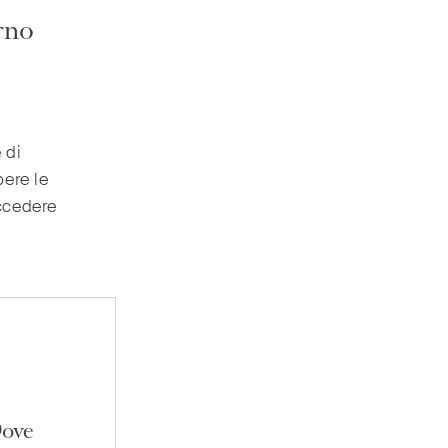
erno
 di
pere le
ccedere
Dove