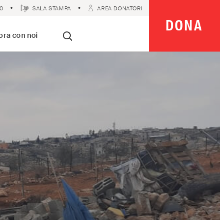
0
SALA STAMPA
AREA DONATORI
DONA
 Imparziali
ora con noi
Cerca