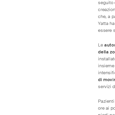
seguito 
creazion
che, a p
Yatta ha
essere s
Le
autor
della z
installa
insieme 
intensif
di mov
servizi 
Pazienti
ore ai p