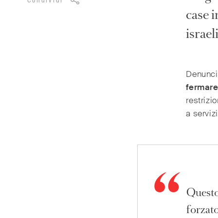
Condividi
case 
israel
Denuncia
fermare
restrizi
a serviz
Questo
forzato