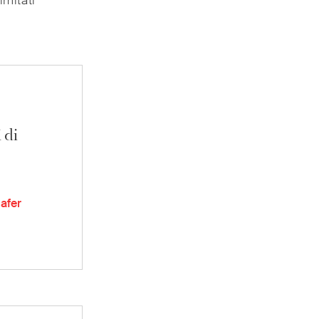
imitati
 di
afer