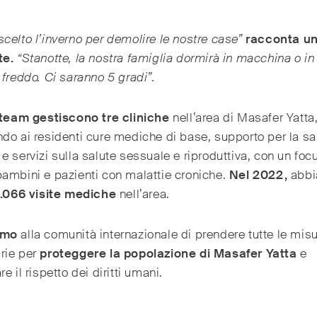
celto l’inverno per demolire le nostre case”
racconta un
te.
“Stanotte, la nostra famiglia dormirà in macchina o in
 freddo. Ci saranno 5 gradi”.
i team gestiscono tre cliniche
nell’area di Masafer Yatta
do ai residenti cure mediche di base, supporto per la sa
e servizi sulla salute sessuale e riproduttiva, con un foc
ambini e pazienti con malattie croniche.
Nel 2022,
abb
.066 visite mediche
nell’area.
amo
alla comunità internazionale di prendere tutte le mis
rie per
proteggere la popolazione di Masafer Yatta
e
e il rispetto dei diritti umani.