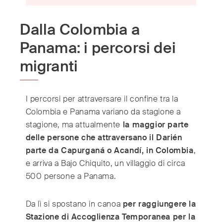
Switzerland
(Deutsch/Français)
Turkey
(Türkiye)
Dalla Colombia a
United Kingdom
(English)
Panama: i percorsi dei
United Arab Emirates
(English/العربية)
migranti
United States
(English)
I percorsi per attraversare il confine tra la
Colombia e Panama variano da stagione a
stagione, ma attualmente
la maggior parte
delle persone che attraversano il Darién
parte da Capurganá o Acandí, in Colombia
,
e arriva a Bajo Chiquito, un villaggio di circa
500 persone a Panama.
Da lì si spostano in canoa
per raggiungere la
Stazione di Accoglienza Temporanea per la