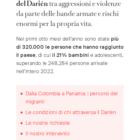
India
del Darién
tra aggressioni e violenze
(English)
Ireland
(English)
da parte delle bande armate e rischi
Italy
(Italiano)
enormi per la propria vita.
Japan
(日本語)
Nei primi otto mesi dell’anno sono state
più
Luxembourg
(Français)
di 320.000 le persone che hanno raggiunto
Mexico
(Español)
il paese
, di cui
il 21% bambini
e adolescenti,
Myanmar
(English/ မြန်မာစာ)
superando le 248.284 persone arrivate
Netherlands
(Nederlands)
nell’intero 2022.
Norway
(Norsk)
Russia
(Русский)
Dalla Colombia a Panama: i percorsi dei
South Africa
(English)
migranti
South East Asia
(汉语/English)
Le condizioni di chi attraversa il Darién
South Korea
(한국어)
Le nostre richieste
Spain
(Español)
Sweden
Il nostro intervento
(Svenska)