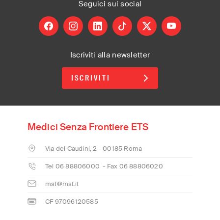
Seguici
sui social
facebook
instagram
linkedin
tiktok
X
youtube
Iscriviti alla newsletter
ISCRIVITI
Medici Senza Frontiere ETS
Via dei Caudini, 2 - 00185 Roma
Tel 06 88806000 - Fax 06 88806020
msf@msf.it
CF 97096120585