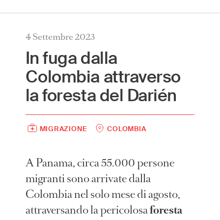
International
(English)
4 Settembre 2023
Argentina
(Español)
In fuga dalla
Australia
(English)
Colombia attraverso
Austria
(Deutsch)
la foresta del Darién
Belgium
(Nederlands/Français)
Brazil
(Português)
Canada
(English/Français)
MIGRAZIONE
COLOMBIA
Czech Republic
(Česky/English)
Denmark
(Dansk)
A Panama, circa 55.000 persone
France
(Français)
migranti sono arrivate dalla
Germany
(Deutsch)
Colombia nel solo mese di agosto,
Greece
(ελληνικά)
attraversando la pericolosa
foresta
Hong Kong
(繁體中文)