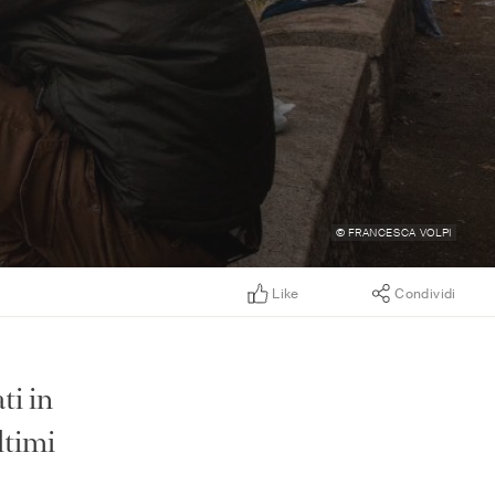
© FRANCESCA VOLPI
Like
Condividi
ti in
ltimi