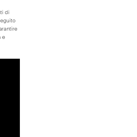
i di
seguito
arantire
a e