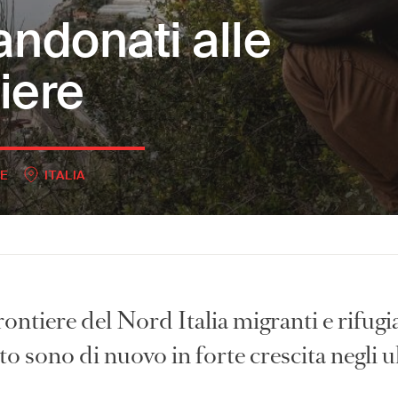
ndonati alle
tiere
E
ITALIA
rontiere del Nord Italia migranti e rifugia
to sono di nuovo in forte crescita negli u