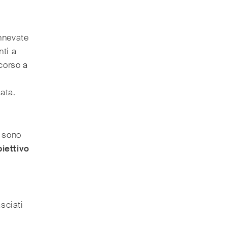
nnevate
ti a
corso a
ata.
o
e sono
iettivo
sciati