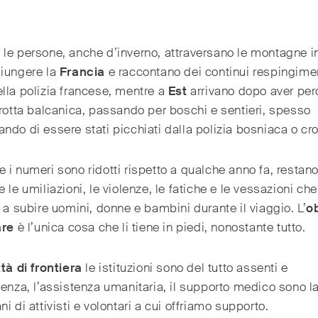
t
le persone, anche d’inverno, attraversano le montagne i
giungere la
Francia
e raccontano dei continui respingimen
lla polizia francese, mentre a
Est
arrivano dopo aver per
 rotta balcanica, passando per boschi e sentieri, spesso
ndo di essere stati picchiati dalla polizia bosniaca o cro
 i numeri sono ridotti rispetto a qualche anno fa, restan
e le umiliazioni, le violenze, le fatiche e le vessazioni ch
i a subire uomini, donne e bambini durante il viaggio. L’
ob
are
è l’unica cosa che li tiene in piedi, nonostante tutto.
ttà di frontiera
le istituzioni sono del tutto assenti e
ienza, l’assistenza umanitaria, il supporto medico sono la
ni di attivisti e volontari a cui offriamo supporto.