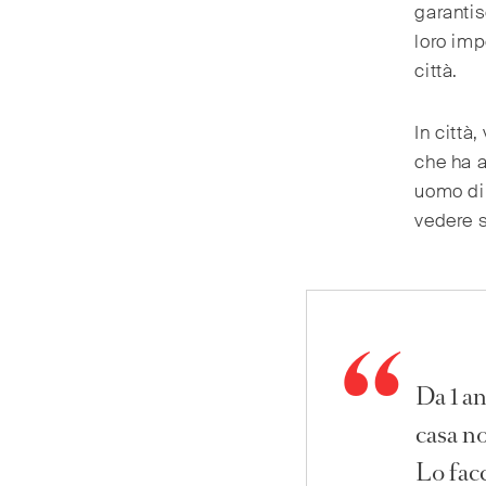
garantis
loro imp
città.
In città,
che ha a
uomo di 
vedere s
Da 1 a
casa no
Lo fac