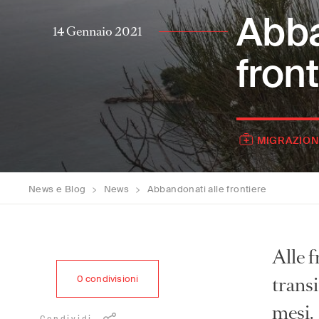
Abba
14 Gennaio 2021
fron
MIGRAZION
News e Blog
>
News
>
Abbandonati alle frontiere
Alle f
transi
0
condivisioni
mesi.