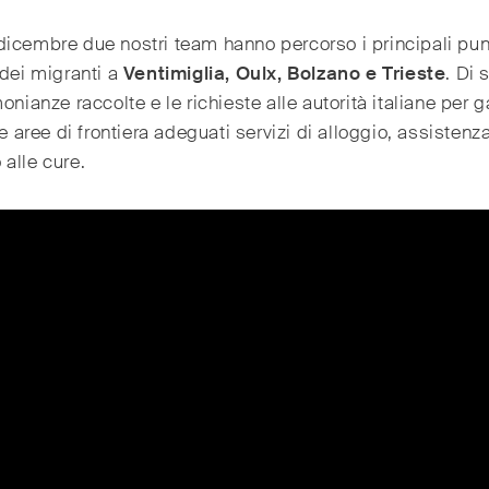
icembre due nostri team hanno percorso i principali punt
 dei migranti a
Ventimiglia, Oulx, Bolzano e Trieste
. Di 
monianze raccolte e le richieste alle autorità italiane per g
 le aree di frontiera adeguati servizi di alloggio, assistenz
alle cure.