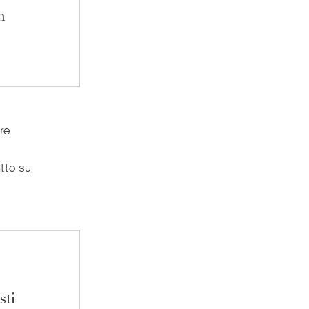
n
re
tto su
sti