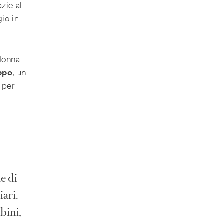
azie al
io in
donna
ippo
, un
 per
e di
iari.
bini,