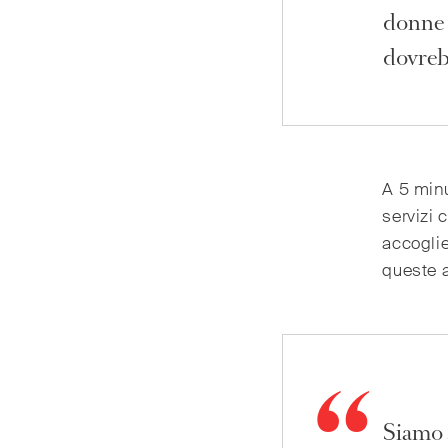
donne 
dovreb
A 5 minu
servizi 
accoglie
queste a
Siamo s