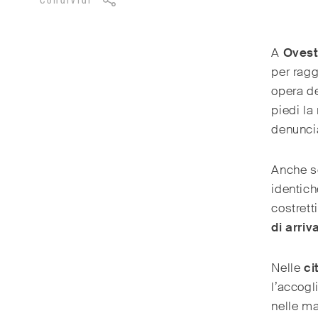
Condividi
A
Oves
per rag
opera de
piedi la
denuncia
Anche se
identich
costrett
di arriv
Nelle
ci
l’accogl
nelle ma