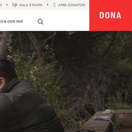
0
SALA STAMPA
AREA DONATORI
DONA
 Imparziali
ora con noi
Cerca