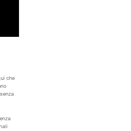
qui che
nno
senza
ienza
mali