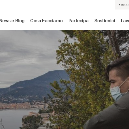
5×100
sistenza medica dove c'è più bisogno. Indipendenti. Neutrali.
News e Blog
Cosa Facciamo
Partecipa
Sostienici
Lav