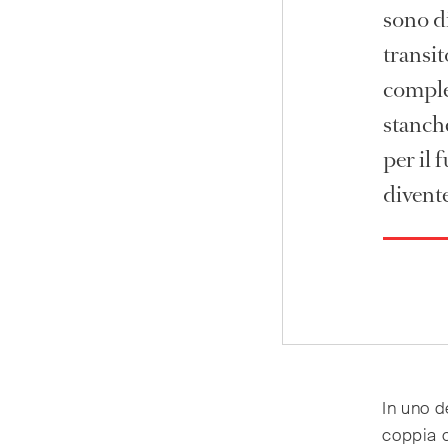
sono di
transit
comple
stanch
per il 
divente
In uno d
coppia 