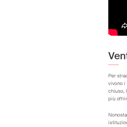
Ven
Per stra
vivono i
chiuso, 
più offr
Nonostan
istituzi