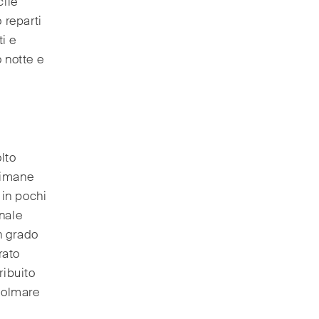
cile
 reparti
ti e
o notte e
olto
 rimane
in pochi
nale
n grado
rato
ribuito
 colmare