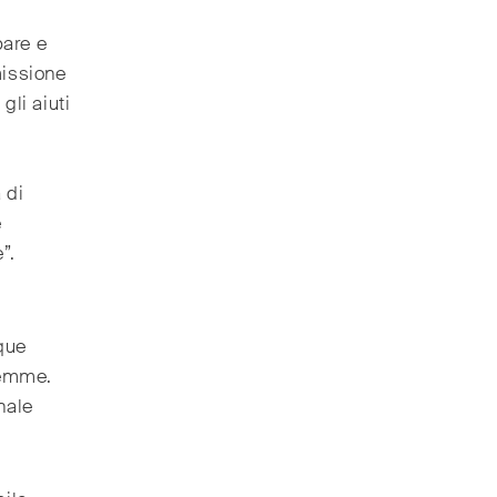
pare e
missione
gli aiuti
 di
e
”.
nque
lemme.
nale