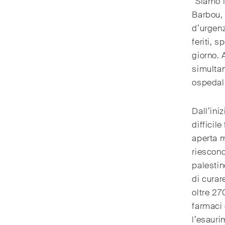
“Siamo i
Barbou, 
d’urgenz
feriti, 
giorno. 
simultan
ospedali
Dall’ini
difficil
aperta 
riescono
palesti
di curar
oltre 27
farmaci 
l’esauri