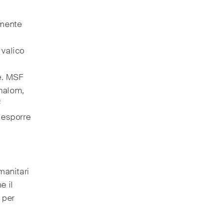
amente
 valico
ne. MSF
Shalom,
F
 esporre
manitari
e il
 per