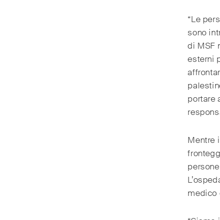
“Le pers
sono int
di MSF n
esterni 
affronta
palestin
portare 
responsa
Mentre i
frontegg
persone
L’ospeda
medico 