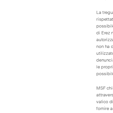
La tregu
rispetta
possibil
di Erez 
autorizz
non ha o
utilizza
denuncia
le propr
possibil
MSF chie
attraver
valico 
fornire 