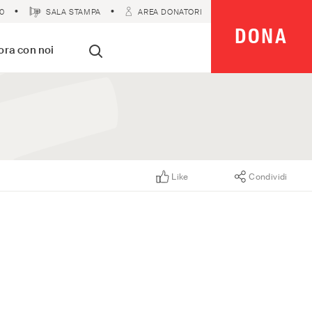
0
SALA STAMPA
AREA DONATORI
DONA
 Imparziali
ora con noi
Cerca
Like
Condividi