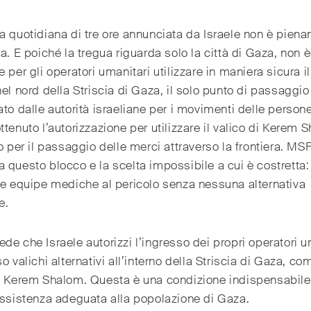
a quotidiana di tre ore annunciata da Israele non è pien
ta. E poiché la tregua riguarda solo la città di Gaza, non è
e per gli operatori umanitari utilizzare in maniera sicura il
nel nord della Striscia di Gaza, il solo punto di passaggio
ato dalle autorità israeliane per i movimenti delle perso
ttenuto l’autorizzazione per utilizzare il valico di Kerem 
to per il passaggio delle merci attraverso la frontiera. MS
 questo blocco e la scelta impossibile a cui è costretta:
ie equipe mediche al pericolo senza nessuna alternativa
e.
de che Israele autorizzi l’ingresso dei propri operatori u
so valichi alternativi all’interno della Striscia di Gaza, com
di Kerem Shalom. Questa è una condizione indispensabile
assistenza adeguata alla popolazione di Gaza.