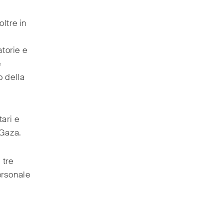
ltre in
torie e
e
o della
tari e
 Gaza.
 tre
ersonale