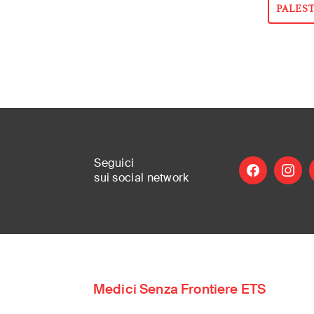
PALES
Seguici
facebook
instag
l
sui social
network
MSF Italia is pa
where it is need
Medici Senza Frontiere ETS
International
(English)