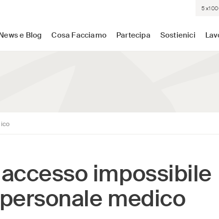
5×100
sistenza medica dove c'è più bisogno. Indipendenti. Neutrali.
News e Blog
Cosa Facciamo
Partecipa
Sostienici
Lav
dico
accesso impossibile
l personale medico