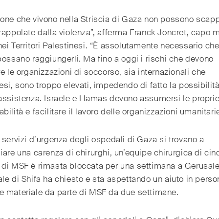
one che vivono nella Striscia di Gaza non possono scap
rappolate dalla violenza”, afferma Franck Joncret, capo 
ei Territori Palestinesi. “È assolutamente necessario che 
possano raggiungerli. Ma fino a oggi i rischi che devono
re le organizzazioni di soccorso, sia internazionali che
esi, sono troppo elevati, impedendo di fatto la possibilità
assistenza. Israele e Hamas devono assumersi le propri
bilità e facilitare il lavoro delle organizzazioni umanitarie
 servizi d’urgenza degli ospedali di Gaza si trovano a
iare una carenza di chirurghi, un’equipe chirurgica di ci
 di MSF è rimasta bloccata per una settimana a Gerusa
le di Shifa ha chiesto e sta aspettando un aiuto in perso
e materiale da parte di MSF da due settimane.