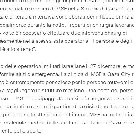
n contatto regolare con gli ospedali a Gaza”, dichiara Cu
coordinatore medico di MSF nella Striscia di Gaza. “I loro
a e di terapia intensiva sono oberati per il flusso di mala
specialmente durante la notte. I reparti di chirurgia lavoran
A volte è necessario effettuare due interventi chirurgici
eamente nella stessa sala operatoria. Il personale degli
 è allo stremo”.
zio delle operazioni militari israeliane il 27 dicembre, è m
e fornire aiuti d’emergenza. La clinica di MSF a Gaza City
ma è estremamente pericoloso per le persone muoversi e 
 a raggiungere le strutture mediche. Una parte del perso
nese di MSF è equipaggiata con kit d’emergenza e sono i
e i pazienti in casa nei quartieri dove risiedono. Hanno cu
0 persone nelle ultime due settimane. MSF ha inoltre dist
e materiale medico nelle strutture sanitarie di Gaza per
mento delle scorte.