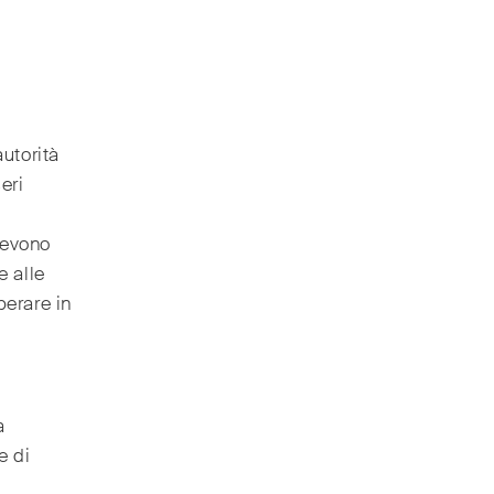
utorità
eri
devono
e alle
perare in
a
e di