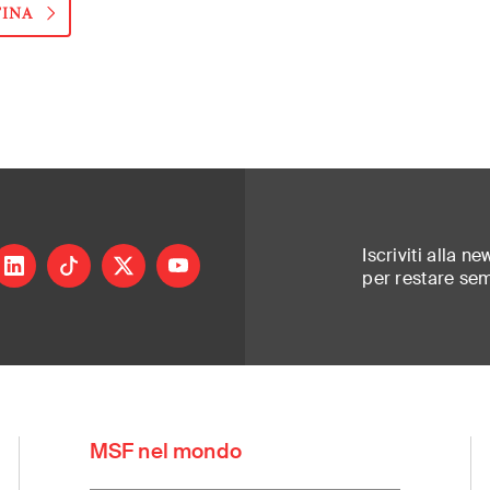
TINA
Iscriviti alla ne
ram
inkedin
tiktok
X
youtube
per restare se
rt of a global network delivering medical ai
ed most. Independent. Neutral. Impartial.
MSF nel mondo
Greece
Russia
(ελληνικά)
(Русский)