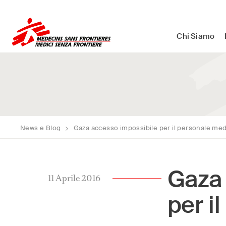
Medici Senza Frontiere ETS - As
Chi Siamo
News e Blog
>
Gaza accesso impossibile per il personale me
Gaza 
11 Aprile 2016
per i