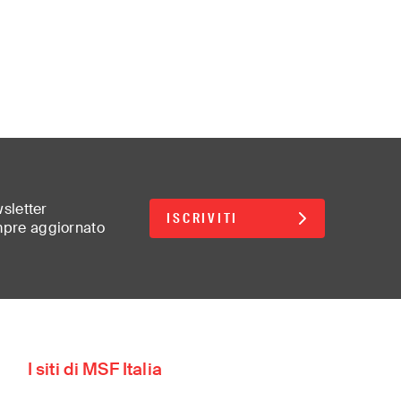
wsletter
ISCRIVITI
mpre aggiornato
d
I siti di MSF Italia