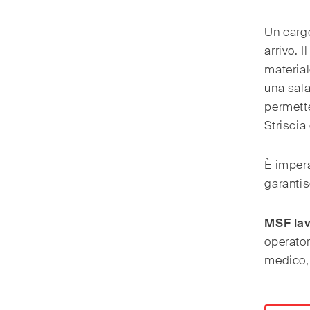
Un cargo
arrivo. 
material
una sala
permette
Striscia
È impera
garantis
MSF lav
operator
medico, 