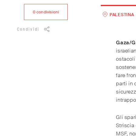
0
condivisioni
PALESTINA
Condividi
Gaza/G
israelia
ostacoli
sostener
fare fro
parti in
sicurezz
intrappol
Gli spar
Striscia
MSF, non