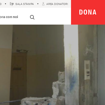
0
SALA STAMPA
AREA DONATORI
DONA
 Imparziali
ora con noi
Cerca