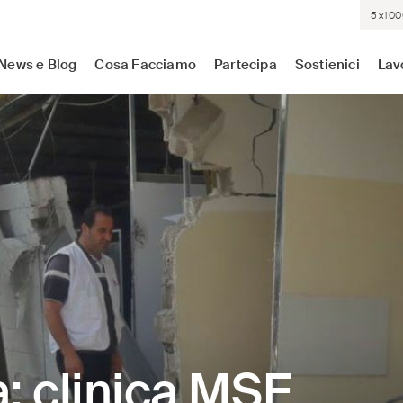
5×100
sistenza medica dove c'è più bisogno. Indipendenti. Neutrali.
News e Blog
Cosa Facciamo
Partecipa
Sostienici
Lav
: clinica MSF