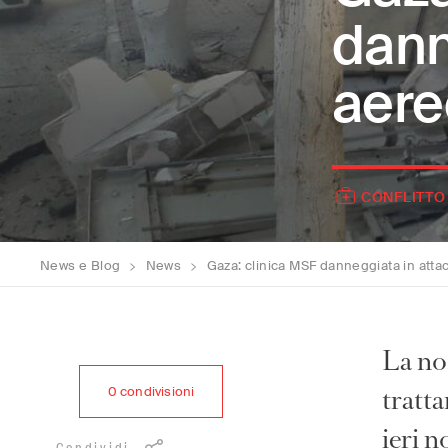
dann
aere
CONFLITTO
News e Blog
>
News
>
Gaza: clinica MSF danneggiata in atta
La nos
tratta
0
condivisioni
ieri 