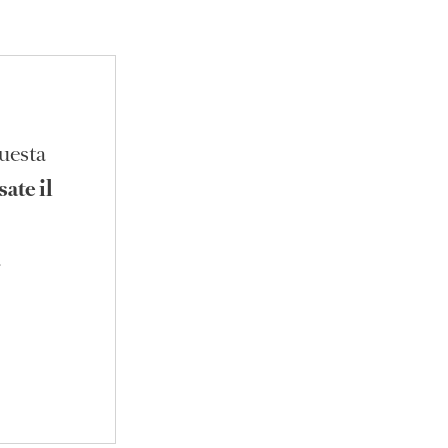
questa
ate il
a