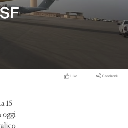
MSF
Like
Condividi
a 15
a oggi
valico