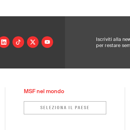
Iscriviti alla ne
ram
inkedin
tiktok
X
youtube
per restare se
rt of a global network delivering medical ai
ed most. Independent. Neutral. Impartial.
MSF nel mondo
Greece
Russia
(ελληνικά)
(Русский)
SELEZIONA IL PAESE
Hong Kong
South Africa
(繁體中文)
(Eng
India
South East Asia
(English)
Ireland
South Korea
(English)
(한국