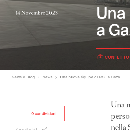
Una 
14 Novembre 2023
a Ga
CONFLITTO
News e Blog
>
News
>
Una nuova équipe di MSF a Gaza
Una n
person
0
condivisioni
nella 