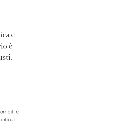
ica e
rio è
sti.
rribili e
ontinui