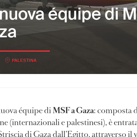
nuova équipe di 
za
PALESTINA
uova équipe di
MSF a Gaza
: composta d
e (internazionali e palestinesi), è entrat
Striscia di Gaza dall’Egitto, attraverso il 