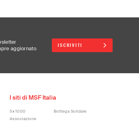
wsletter
ISCRIVITI
mpre aggiornato
d
I siti di MSF Italia
5×1000
Bottega Solidale
lish)
Associazione
(汉语/English)
어)