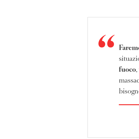
Faremo
situazi
fuoco
,
massacr
bisogn