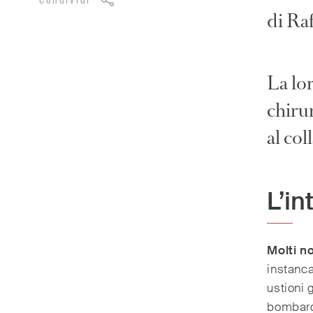
Condividi
di Ra
La lo
chirur
al co
L’i
Molti n
instanca
ustioni 
bombar