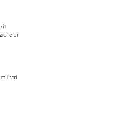
 il
zione di
militari