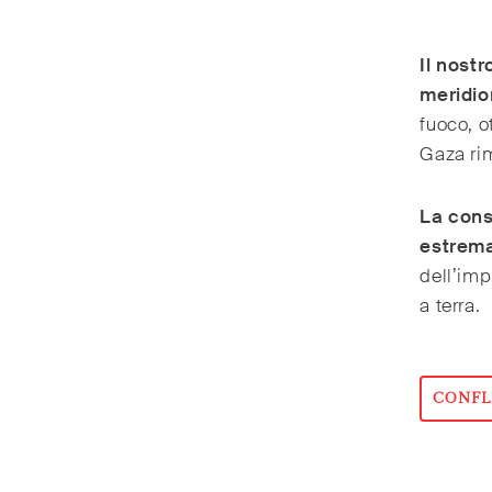
Il nost
meridio
fuoco, o
Gaza rim
La cons
estrema
dell’imp
a terra.
CONFL