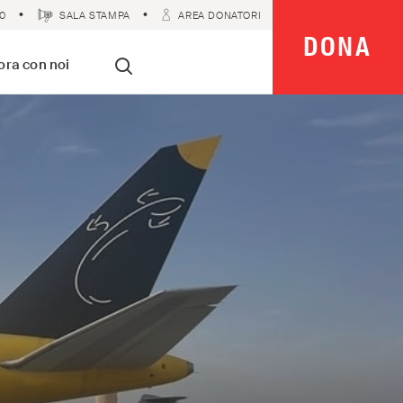
0
SALA STAMPA
AREA DONATORI
DONA
 Imparziali
ora con noi
Cerca