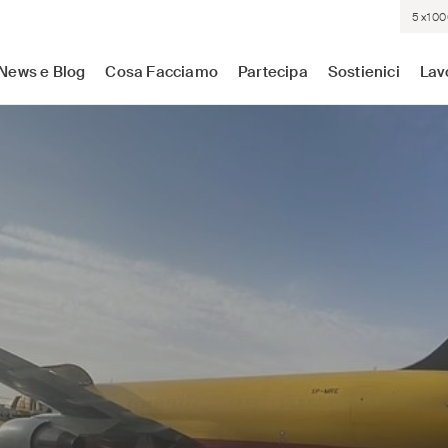
5×100
sistenza medica dove c'è più bisogno. Indipendenti. Neutrali.
News e Blog
Cosa Facciamo
Partecipa
Sostienici
Lav