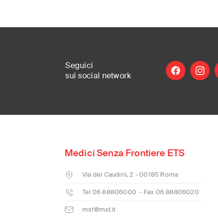
Seguici
facebook
instag
l
sui social
network
MSF Italia is pa
where it is need
Medici Senza Frontiere ETS
International
(English)
Via dei Caudini, 2 - 00185 Roma
Argentina
(Español)
Tel 06 88806000 - Fax 06 88806020
Australia
(English)
msf@msf.it
Austria
(Deutsch)