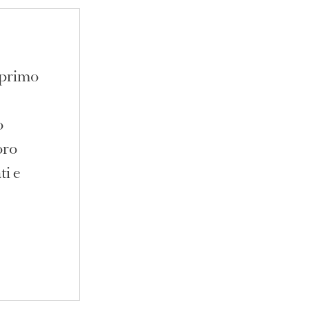
 primo
o
oro
ti e