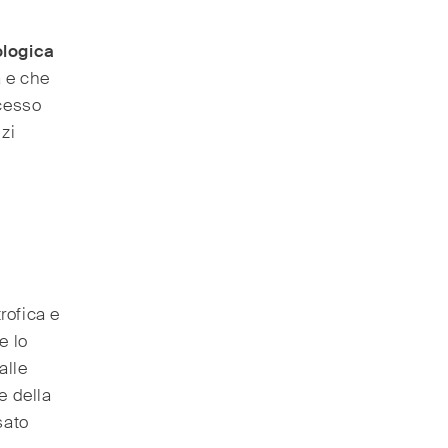
ologica
 e che
ccesso
zi
rofica e
e lo
alle
e della
sato