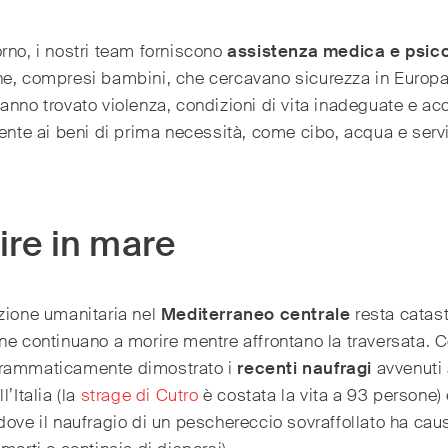
rno, i nostri team forniscono
assistenza medica e psic
ne, compresi bambini, che cercavano sicurezza in Europa
anno trovato violenza, condizioni di vita inadeguate e a
iente ai beni di prima necessità, come cibo, acqua e servi
ire in mare
zione umanitaria nel
Mediterraneo centrale
resta catast
ne continuano a morire mentre affrontano la traversata. C
rammaticamente dimostrato i
recenti naufragi
avvenuti 
l’Italia (la
strage di Cutro
è costata la vita a 93 persone) 
dove il naufragio di un peschereccio sovraffollato ha cau