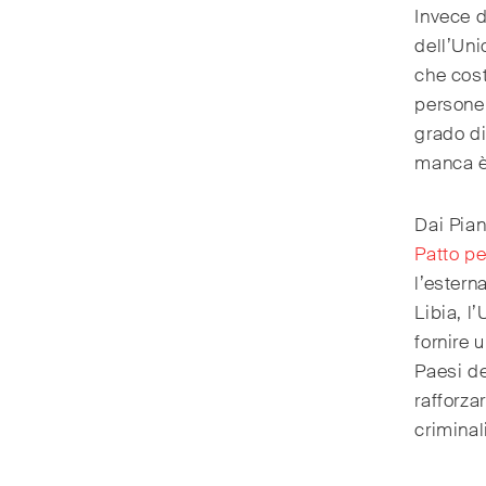
Invece d
dell’Un
che cost
persone 
grado di
manca è
Dai Pian
Patto pe
l’estern
Libia, l
fornire 
Paesi de
rafforza
criminal