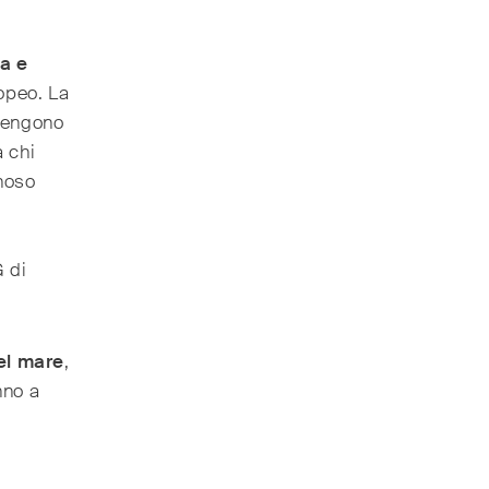
a e
ropeo. La
vvengono
a chi
gnoso
G di
el mare
,
nno a