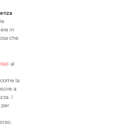
renza
le
ere in
cosa che
tali
al
, come la
scire a
zza. I
 per
orso.