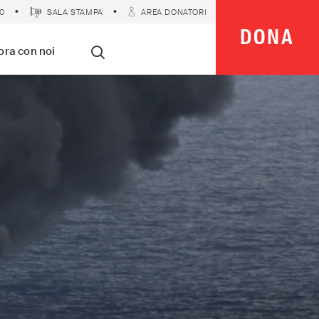
0
SALA STAMPA
AREA DONATORI
DONA
 Imparziali
ora con noi
Cerca