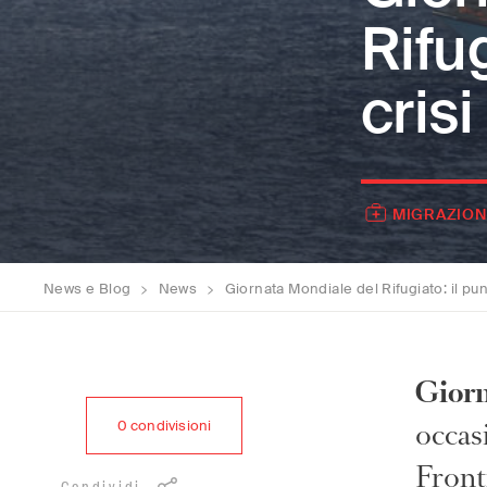
Rifug
cris
MIGRAZION
News e Blog
>
News
>
Giornata Mondiale del Rifugiato: il pun
Giorn
occas
0
condivisioni
Front