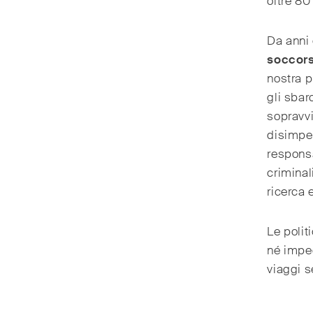
oltre 80
Da anni
soccor
nostra p
gli sbar
sopravvi
disimpeg
responsa
criminal
ricerca 
Le polit
né imped
viaggi s