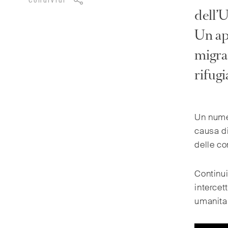
Condividi
dell’U
Un ap
migra
rifugi
Un nume
causa di
delle c
Continu
intercet
umanitar