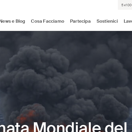
5×100
sistenza medica dove c'è più bisogno. Indipendenti. Neutrali.
News e Blog
Cosa Facciamo
Partecipa
Sostienici
Lav
nata Mondiale del