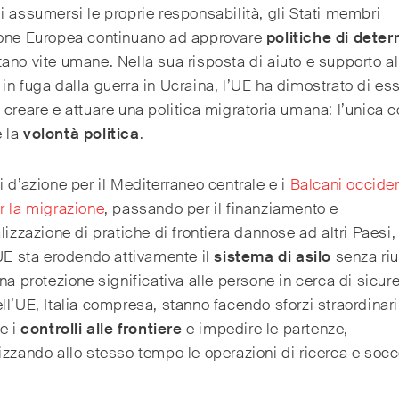
i assumersi le proprie responsabilità, gli Stati membri
ione Europea continuano ad approvare
politiche di deter
ano vite umane. Nella sua risposta di aiuto e supporto al
in fuga dalla guerra in Ucraina, l’UE ha dimostrato di ess
 creare e attuare una politica migratoria umana: l’unica 
 la
volontà politica
.
i d’azione per il Mediterraneo centrale e i
Balcani occiden
r la migrazione
, passando per il finanziamento e
alizzazione di pratiche di frontiera dannose ad altri Paesi
’UE sta erodendo attivamente il
sistema di asilo
senza riu
una protezione significativa alle persone in cerca di sicure
ll’UE, Italia compresa, stanno facendo sforzi straordinari
re i
controlli alle frontiere
e impedire le partenze,
izzando allo stesso tempo le operazioni di ricerca e socc