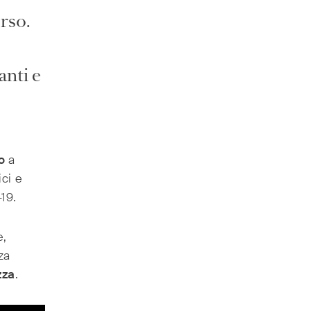
rso.
anti e
o
a
ici e
19.
e,
nza
zza
.