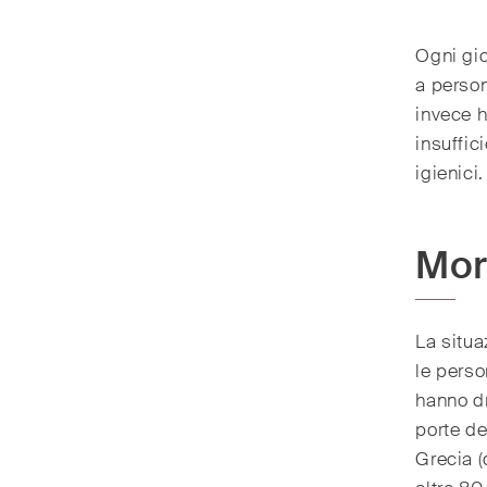
Ogni gio
a perso
invece h
insuffic
igienici.
Mor
La situa
le perso
hanno d
porte del
Grecia (