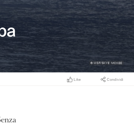
opa
© MSF/SKYE MCKEE
Like
Condividi
Senza