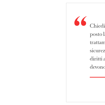
Chiedi
posto l
tratta
sicurez
diritti
devono 