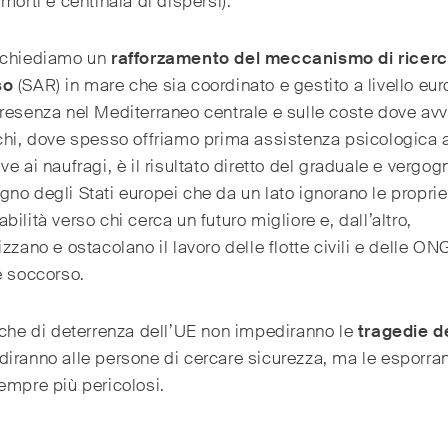
 morti e centinaia di dispersi).
 chiediamo un
rafforzamento del meccanismo di ricerc
so
(SAR) in mare che sia coordinato e gestito a livello eu
resenza nel Mediterraneo centrale e sulle coste dove a
chi, dove spesso offriamo prima assistenza psicologica 
ve ai naufragi, è il risultato diretto del graduale e vergo
no degli Stati europei che da un lato ignorano le proprie
bilità verso chi cerca un futuro migliore e, dall’altro,
izzano e ostacolano il lavoro delle flotte civili e delle ON
e soccorso.
iche di deterrenza dell’UE non impediranno le
tragedie d
iranno alle persone di cercare sicurezza, ma le esporra
empre più pericolosi.