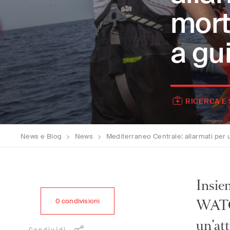
mort
a gu
RICERCA E
News e Blog
>
News
>
Mediterraneo Centrale: allarmati per 
Insi
WATCH
0
condivisioni
un’att