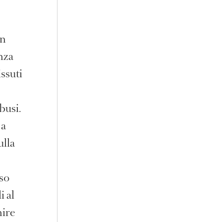
in
enza
ssuti
busi.
 a
ulla
rso
i al
nire