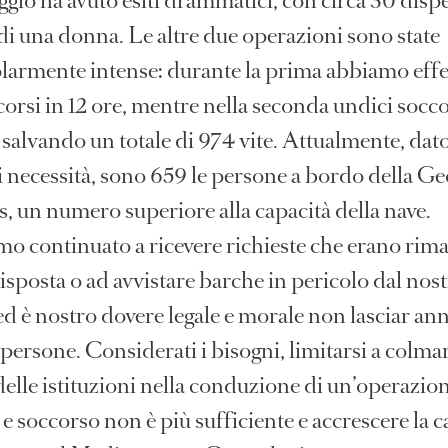
ggio ha avuto esiti drammatici, con circa 30 disper
di una donna. Le altre due operazioni sono state
olarmente intense: durante la prima abbiamo effe
corsi in 12 ore, mentre nella seconda undici socco
 salvando un totale di 974 vite. Attualmente, dato
i necessità, sono 659 le persone a bordo della G
, un numero superiore alla capacità della nave.
o continuato a ricevere richieste che erano rima
isposta o ad avvistare barche in pericolo dal nos
ed è nostro dovere legale e morale non lasciar an
persone. Considerati i bisogni, limitarsi a colmar
elle istituzioni nella conduzione di un’operazion
 e soccorso non è più sufficiente e accrescere la c