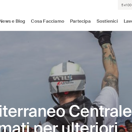
5×100
sistenza medica dove c'è più bisogno. Indipendenti. Neutrali.
News e Blog
Cosa Facciamo
Partecipa
Sostienici
Lav
terraneo Centrale
mati per ulteriori