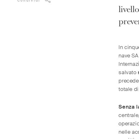
Condividi
livel
preven
In cinqu
nave SA
Interna
salvato
precede
totale d
Senza la
centrale
operazi
nelle ac