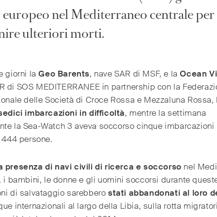
lo europeo nel Mediterraneo centrale per
ire ulteriori morti.
e giorni la
Geo Barents
, nave SAR di MSF, e la
Ocean Vi
R di SOS MEDITERRANEE in partnership con la Federazi
zionale delle Società di Croce Rossa e Mezzaluna Rossa,
sedici imbarcazioni in difficoltà
, mentre la settimana
nte la Sea-Watch 3 aveva soccorso cinque imbarcazioni 
i 444 persone.
 presenza di navi civili di ricerca e soccorso
nel Medi
, i bambini, le donne e gli uomini soccorsi durante quest
oni di salvataggio sarebbero
stati abbandonati al loro d
que internazionali al largo della Libia, sulla rotta migrator