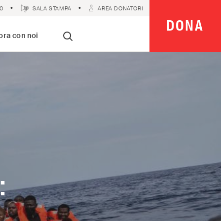
0
SALA STAMPA
AREA DONATORI
DONA
 Imparziali
ora con noi
Cerca
: