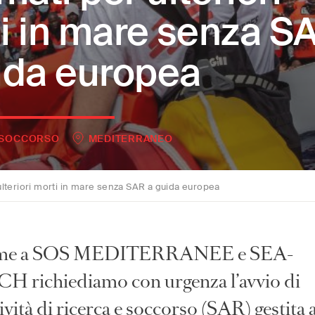
i in mare senza S
ida europea
 SOCCORSO
MEDITERRANEO
ulteriori morti in mare senza SAR a guida europea
eme a SOS MEDITERRANEE e SEA-
 richiediamo con urgenza l’avvio di
ività di ricerca e soccorso (SAR) gestita 