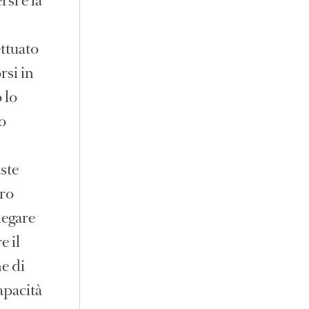
si e la
ttuato
rsi in
 lo
eo
ste
tro
negare
e il
e di
apacità