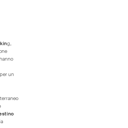
kin
g,
one
 hanno
per un
terraneo
e
estino
ia