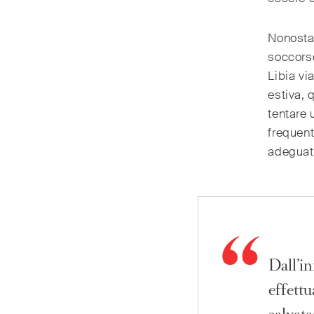
Nonostan
soccorso
Libia vi
estiva, 
tentare 
frequent
adeguat
Dall’in
effettu