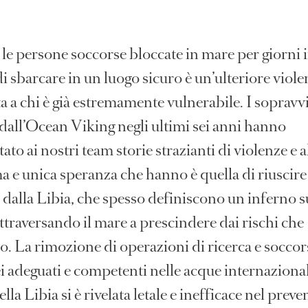
le persone soccorse bloccate in mare per giorni 
di sbarcare in un luogo sicuro è un’ulteriore viol
 a chi è già estremamente vulnerabile. I sopravvi
 dall’Ocean Viking negli ultimi sei anni hanno
ato ai nostri team storie strazianti di violenze e a
a e unica speranza che hanno è quella di riuscire
 dalla Libia, che spesso definiscono un inferno s
attraversando il mare a prescindere dai rischi che
o. La rimozione di operazioni di ricerca e socco
 adeguati e competenti nelle acque internazional
ella Libia si è rivelata letale e inefficace nel preve