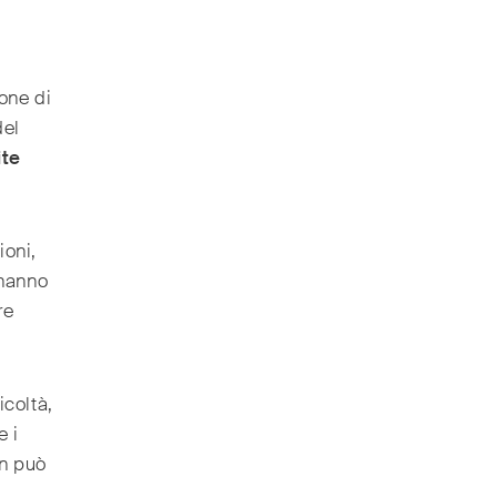
ione di
del
ite
oni,
 hanno
re
icoltà,
 i
on può