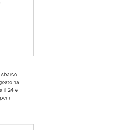
a
i sbarco
agosto ha
 il 24 e
per i