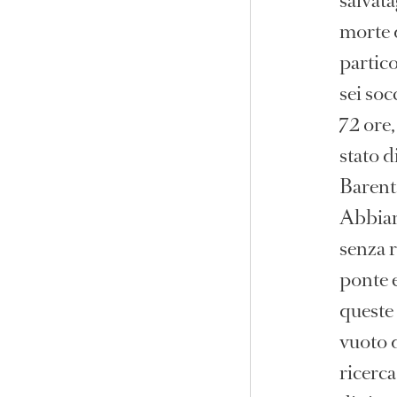
salvata
morte 
partic
sei soc
72 ore,
stato d
Barents
Abbiam
senza r
ponte 
queste 
vuoto d
ricerca