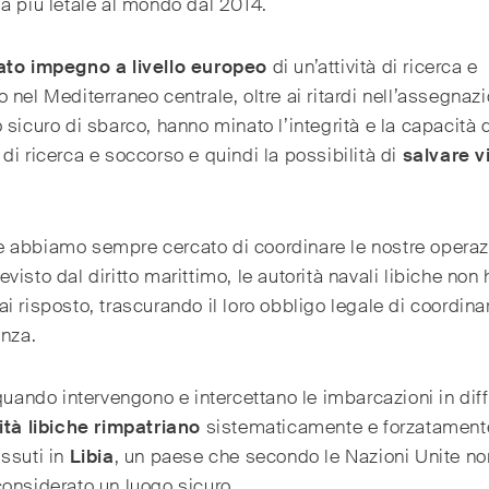
a più letale al mondo dal 2014.
to impegno a livello europeo
di un’attività di ricerca e
 nel Mediterraneo centrale, oltre ai ritardi nell’assegnaz
 sicuro di sbarco, hanno minato l’integrità e la capacità 
di ricerca e soccorso e quindi la possibilità di
salvare v
 abbiamo sempre cercato di coordinare le nostre operazi
visto dal diritto marittimo, le autorità navali libiche non
i risposto, trascurando il loro obbligo legale di coordina
enza.
 quando intervengono e intercettano le imbarcazioni in diff
ità libiche rimpatriano
sistematicamente e forzatamente
ssuti in
Libia
, un paese che secondo le Nazioni Unite n
onsiderato un luogo sicuro.