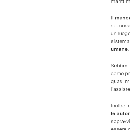
marittim
Il
manca
soccorso
un luogo
sistema 
umane
.
Sebbene
come pre
quasi ma
l’assist
Inoltre,
le autor
sopravvi
essere c