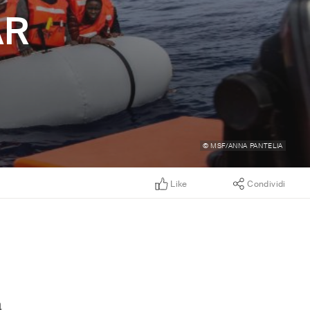
AR
© MSF/ANNA PANTELIA
Like
Condividi
a