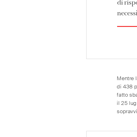
di ris
necess
Mentre l
di 438 p
fatto sb
il 25 lug
sopravvi