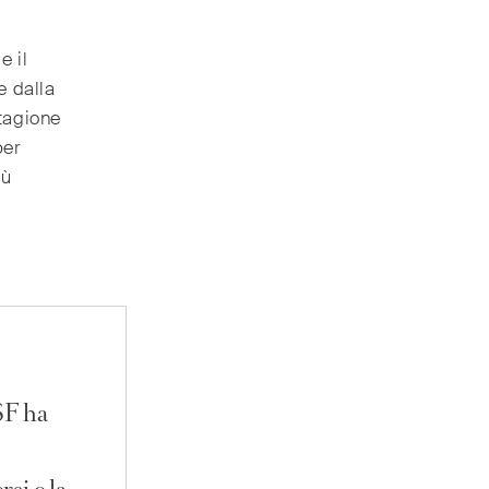
e il
e dalla
stagione
per
iù
MSF ha