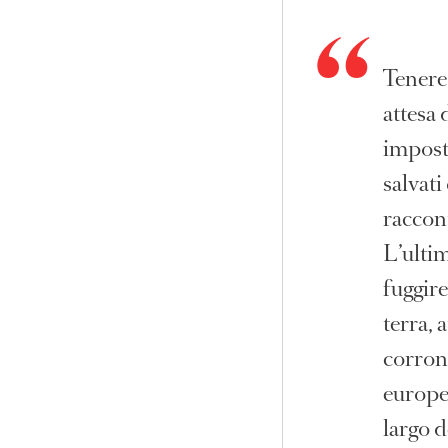
Tenere 
attesa 
imposta
salvati
raccont
L’ultim
fuggire
terra, 
corron
europei
largo d