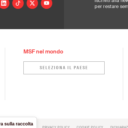
Iscriviti alla ne
ram
inkedin
tiktok
X
youtube
per restare se
rt of a global network delivering medical ai
ed most. Independent. Neutral. Impartial.
MSF nel mondo
Greece
Russia
(ελληνικά)
(Русский)
SELEZIONA IL PAESE
Hong Kong
South Africa
(繁體中文)
(Eng
India
South East Asia
(English)
Ireland
South Korea
(English)
(한국
Italy
Spain
rançais)
(Italiano)
(Español)
Japan
Sweden
(日本語)
(Svenska)
Luxembourg
Switzerland
is)
(Français)
(Deut
Mexico
Turkey
y/English)
(Español)
(Türkiye)
a sulla raccolta
I
VISUAL IDENTITY
PRIVACY POLICY
COOKIE POLICY
DICHIARAZ