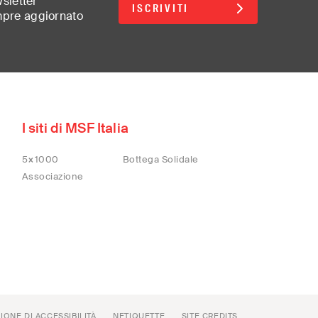
wsletter
ISCRIVITI
mpre aggiornato
d
I siti di MSF Italia
5×1000
Bottega Solidale
lish)
Associazione
(汉语/English)
어)
sch/Français)
IONE DI ACCESSIBILITÀ
NETIQUETTE
SITE CREDITS