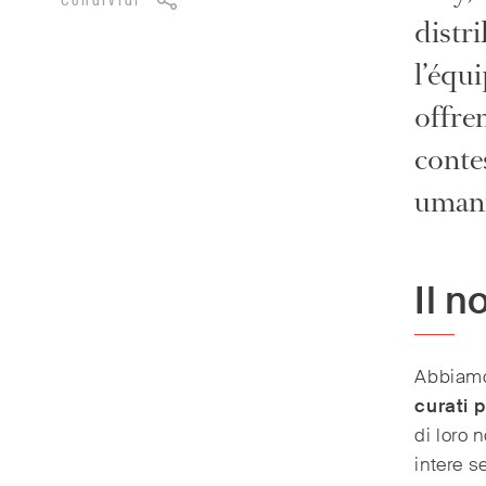
Condividi
distri
l’équi
offre
conte
umani
Il n
Abbiamo 
curati p
di loro 
intere s