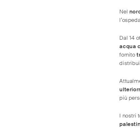
Nel
nor
l’ospeda
Dal 14 o
acqua c
fornito
t
distribu
Attualme
ulterior
più pers
I nostri
palesti