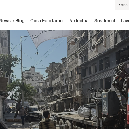
5×100
sistenza medica dove c'è più bisogno. Indipendenti. Neutrali.
News e Blog
Cosa Facciamo
Partecipa
Sostienici
Lav