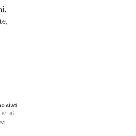
i,
te,
no stati
. Molti
per