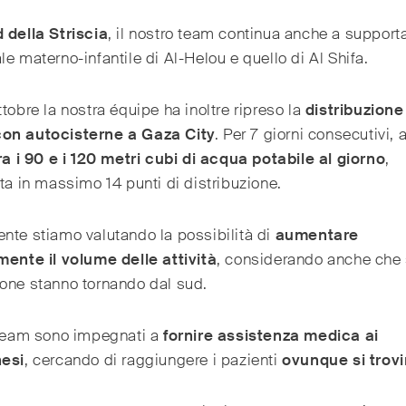
d
della Striscia
, il nostro team continua anche a support
le materno-infantile di Al-Helou e quello di Al Shifa.
ttobre la nostra équipe ha inoltre ripreso la
distribuzione
on autocisterne a Gaza City
. Per 7 giorni consecutivi,
ra i 90 e i 120 metri cubi di acqua potabile al giorno
,
ita in massimo 14 punti di distribuzione.
nte stiamo valutando la possibilità di
aumentare
mente il volume delle attività
, considerando anche che
one stanno tornando dal sud.
 team sono impegnati a
fornire assistenza medica ai
nesi
, cercando di raggiungere i pazienti
ovunque si trov