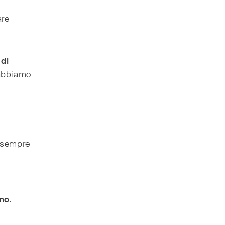
are
 di
 abbiamo
 sempre
ino
.