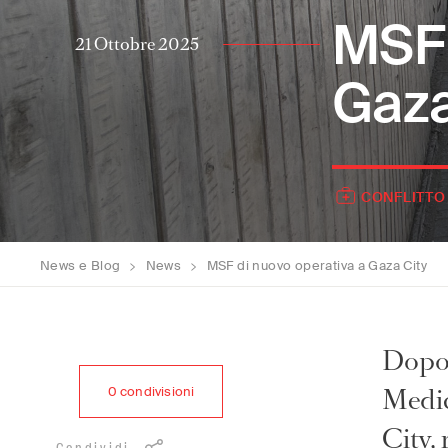
MSF 
21 Ottobre 2025
Gaza
CONFLITTO
News e Blog
>
News
>
MSF di nuovo operativa a Gaza City
Dopo 
Medic
0
condivisioni
City,