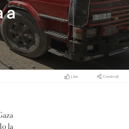
a a
Like
Condividi
 Gaza
do la