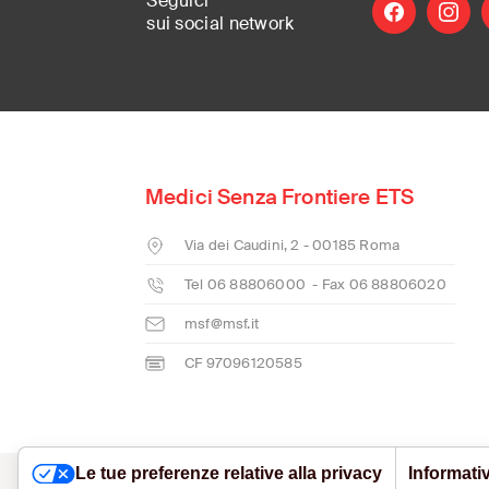
Seguici
facebook
instag
l
sui social
network
MSF Italia is pa
where it is need
Medici Senza Frontiere ETS
International
(English)
Via dei Caudini, 2 - 00185 Roma
Argentina
(Español)
Tel 06 88806000 - Fax 06 88806020
Australia
(English)
msf@msf.it
Austria
(Deutsch)
CF 97096120585
Belgium
(Nederlands/F
Brazil
(Português)
Canada
(English/França
Czech Republic
(Česk
Le tue preferenze relative alla privacy
Informativ
CONTATTI
MODELLO ORGANIZZATIVO E SEGNALAZION