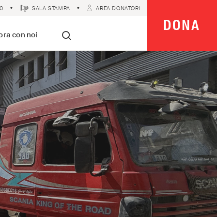
0
SALA STAMPA
AREA DONATORI
DONA
 Imparziali
ora con noi
Cerca