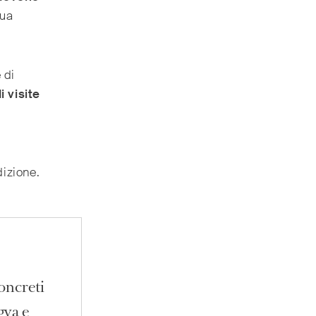
qua
 di
i visite
dizione.
concreti
gya e