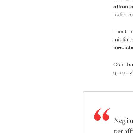
affront
pulita e
I nostri
migliaia
mediche
Con i ba
generazi
Negli u
per aff