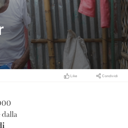
r
Like
Condividi
.000
 dalla
di