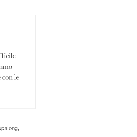
ficile
remmo
 con le
upalong,