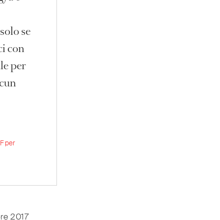
solo se
ci con
le per
lcun
F per
bre 2017