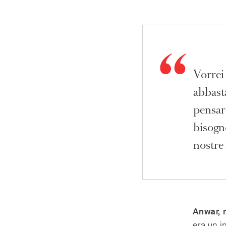
Vorrei
abbasta
pensar
bisogn
nostre 
Anwar, 
era un 