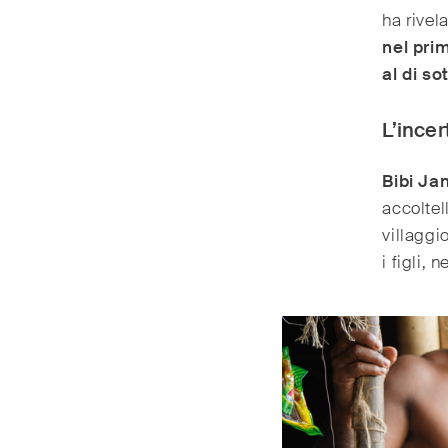
ha rivel
nel pri
al di so
L’ince
Bibi Jan
accoltel
villaggi
i figli,