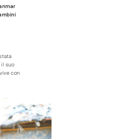
yanmar
bambini
 stata
il suo
 vive con