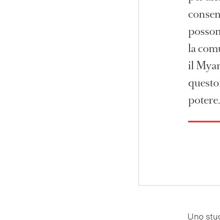
consent
possono
la comu
il Mya
questo
potere
Uno stud