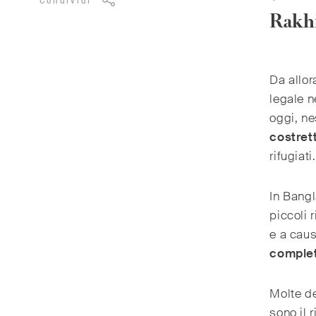
Condividi
Rakh
Da allor
legale n
oggi, ne
costrett
rifugiati.
In Bangl
piccoli 
e a caus
complet
Molte de
sono il r