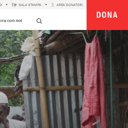
0
SALA STAMPA
AREA DONATORI
DONA
 Imparziali
ora con noi
Cerca