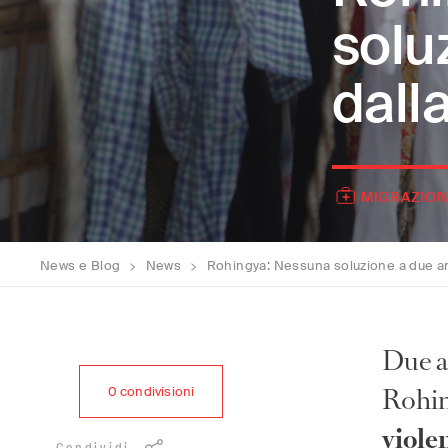
solu
dall
MIGRAZION
News e Blog
>
News
>
Rohingya: Nessuna soluzione a due an
Due a
Rohin
0
condivisioni
viole