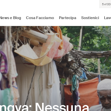
5×100
sistenza medica dove c'è più bisogno. Indipendenti. Neutrali.
News e Blog
Cosa Facciamo
Partecipa
Sostienici
Lav
ngya: Nessuna