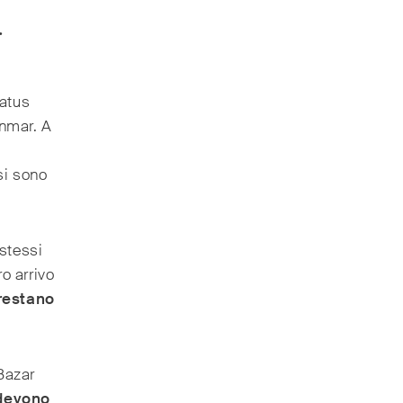
.
tatus
anmar. A
 si sono
stessi
o arrivo
restano
 Bazar
 devono