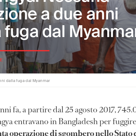
zione a due anni
a fuga dal Myanma
E
ni dalla fuga dal Myanmar
nni fa, a partire dal 25 agosto 2017, 745
gya entravano in Bangladesh per fuggire
nta operazione di sgombero nello Stato 