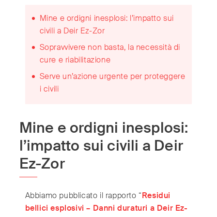
Switzerland
(Deutsch/Français)
Mine e ordigni inesplosi: l’impatto sui
Turkey
(Türkiye)
civili a Deir Ez-Zor
United Kingdom
(English)
Sopravvivere non basta, la necessità di
United Arab Emirates
(English/العربية)
cure e riabilitazione
United States
(English)
Serve un’azione urgente per proteggere
i civili
Mine e ordigni inesplosi:
l’impatto sui civili a Deir
Ez-Zor
Abbiamo pubblicato il rapporto “
Residui
bellici esplosivi – Danni duraturi a Deir Ez-