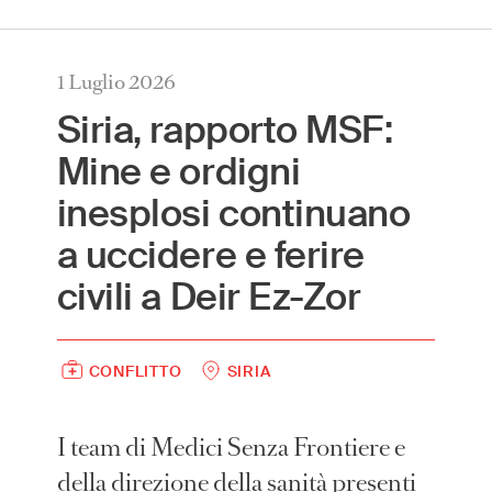
International
(English)
1 Luglio 2026
Argentina
(Español)
Siria, rapporto MSF:
Australia
(English)
Mine e ordigni
Austria
(Deutsch)
inesplosi continuano
Belgium
(Nederlands/Français)
Brazil
(Português)
a uccidere e ferire
Canada
(English/Français)
civili a Deir Ez-Zor
Czech Republic
(Česky/English)
Denmark
(Dansk)
France
(Français)
CONFLITTO
SIRIA
Germany
(Deutsch)
Greece
(ελληνικά)
I team di Medici Senza Frontiere e
Hong Kong
(繁體中文)
della direzione della sanità presenti