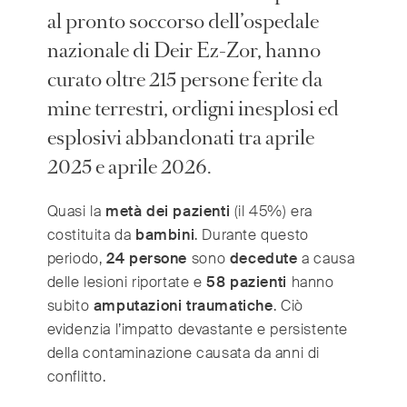
India
(English)
al pronto soccorso dell’ospedale
Ireland
(English)
nazionale di Deir Ez-Zor, hanno
Italy
(Italiano)
curato oltre 215 persone ferite da
Japan
(日本語)
mine terrestri, ordigni inesplosi ed
Luxembourg
(Français)
esplosivi abbandonati tra aprile
Mexico
(Español)
2025 e aprile 2026.
Myanmar
(English/ မြန်မာစာ)
Netherlands
(Nederlands)
Quasi la
metà dei pazienti
(il 45%) era
Norway
(Norsk)
costituita da
bambini
. Durante questo
Russia
(Русский)
periodo,
24 persone
sono
decedute
a causa
South Africa
(English)
delle lesioni riportate e
58 pazienti
hanno
South East Asia
subito
amputazioni traumatiche
. Ciò
(汉语/English)
evidenzia l’impatto devastante e persistente
South Korea
(한국어)
della contaminazione causata da anni di
Spain
(Español)
conflitto.
Sweden
(Svenska)