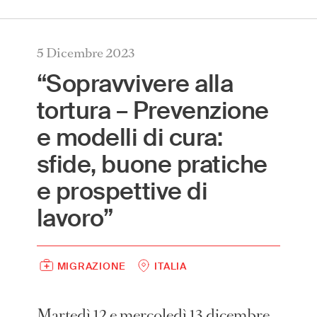
International
(English)
5 Dicembre 2023
Argentina
(Español)
“Sopravvivere alla
Australia
(English)
tortura – Prevenzione
Austria
(Deutsch)
e modelli di cura:
Belgium
(Nederlands/Français)
Brazil
(Português)
sfide, buone pratiche
Canada
(English/Français)
e prospettive di
Czech Republic
(Česky/English)
lavoro”
Denmark
(Dansk)
France
(Français)
Germany
(Deutsch)
MIGRAZIONE
ITALIA
Greece
(ελληνικά)
Hong Kong
(繁體中文)
Martedì 12 e mercoledì 13 dicembre,