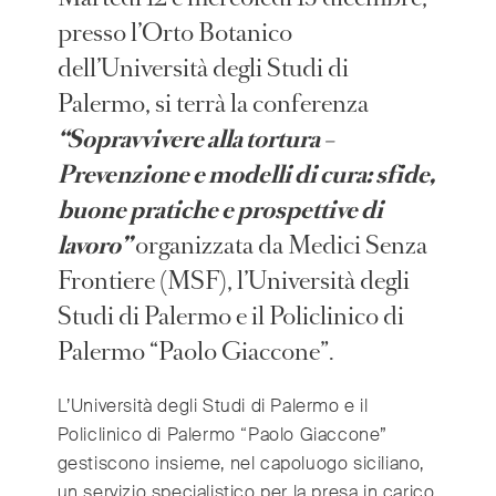
India
(English)
presso l’Orto Botanico
Ireland
(English)
dell’Università degli Studi di
Italy
(Italiano)
Palermo, si terrà la conferenza
Japan
(日本語)
“Sopravvivere alla tortura –
Luxembourg
(Français)
Prevenzione e modelli di cura: sfide,
Mexico
(Español)
buone pratiche e prospettive di
Myanmar
(English/ မြန်မာစာ)
Netherlands
lavoro”
organizzata da Medici Senza
(Nederlands)
Norway
(Norsk)
Frontiere (MSF), l’Università degli
Russia
(Русский)
Studi di Palermo e il Policlinico di
South Africa
(English)
Palermo “Paolo Giaccone”.
South East Asia
(汉语/English)
South Korea
L’Università degli Studi di Palermo e il
(한국어)
Policlinico di Palermo “Paolo Giaccone”
Spain
(Español)
gestiscono insieme, nel capoluogo siciliano,
Sweden
(Svenska)
un servizio specialistico per la presa in carico