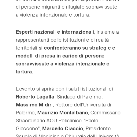
Switzerland
(Deutsch/Français)
di persone migranti e rifugiate sopravvissute
Turkey
(Türkiye)
a violenza intenzionale e tortura.
United Kingdom
(English)
United Arab Emirates
(English/العربية)
Esperti nazionali e internazionali
, insieme a
United States
(English)
rappresentanti delle istituzioni e di realtà
territoriali
si confronteranno su strategie e
modelli di presa in carico di persone
sopravvissute a violenza intenzionale e
tortura.
L’evento si aprirà con i saluti istituzionali di
Roberto Lagalla
, Sindaco di Palermo,
Massimo Midiri
, Rettore dell’Università di
Palermo,
Maurizio Montalbano
, Commissario
Straordinario AOU Policlinico “Paolo
Giaccone”,
Marcello Ciaccio
, Presidente
Scuola di Medicina e Chirurgia dell’Università