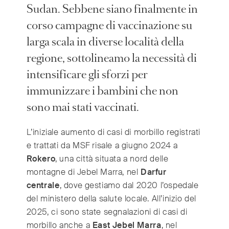
India
(English)
Sudan. Sebbene siano finalmente in
Ireland
(English)
corso campagne di vaccinazione su
Italy
(Italiano)
larga scala in diverse località della
Japan
(日本語)
regione, sottolineamo la necessità di
Luxembourg
(Français)
intensificare gli sforzi per
Mexico
(Español)
immunizzare i bambini che non
Myanmar
(English/ မြန်မာစာ)
sono mai stati vaccinati.
Netherlands
(Nederlands)
Norway
(Norsk)
L’iniziale aumento di casi di morbillo registrati
Russia
(Русский)
e trattati da MSF risale a giugno 2024 a
South Africa
(English)
Rokero
, una città situata a nord delle
South East Asia
montagne di Jebel Marra, nel
Darfur
(汉语/English)
centrale
, dove gestiamo dal 2020 l’ospedale
South Korea
(한국어)
del ministero della salute locale. All’inizio del
Spain
(Español)
2025, ci sono state segnalazioni di casi di
Sweden
(Svenska)
morbillo anche a
East Jebel Marra
, nel