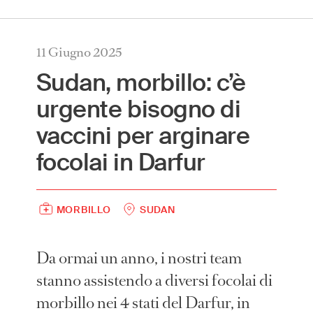
International
(English)
11 Giugno 2025
Argentina
(Español)
Sudan, morbillo: c’è
Australia
(English)
urgente bisogno di
Austria
(Deutsch)
vaccini per arginare
Belgium
(Nederlands/Français)
Brazil
(Português)
focolai in Darfur
Canada
(English/Français)
Czech Republic
(Česky/English)
MORBILLO
SUDAN
Denmark
(Dansk)
France
(Français)
Germany
Da ormai un anno, i nostri team
(Deutsch)
Greece
(ελληνικά)
stanno assistendo a diversi focolai di
Hong Kong
(繁體中文)
morbillo nei 4 stati del Darfur, in