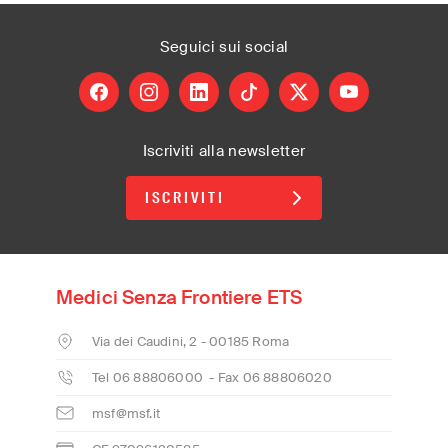
Seguici
sui social
facebook
instagram
linkedin
tiktok
X
youtube
Iscriviti alla newsletter
ISCRIVITI
Medici Senza Frontiere ETS
Via dei Caudini, 2 - 00185 Roma
Tel 06 88806000 - Fax 06 88806020
msf@msf.it