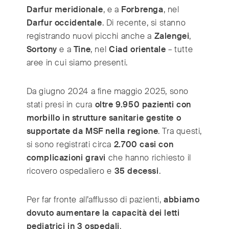
Switzerland
(Deutsch/Français)
Darfur meridionale
, e a
Forbrenga
, nel
Turkey
(Türkiye)
Darfur occidentale
. Di recente, si stanno
United Kingdom
(English)
registrando nuovi picchi anche a
Zalengei
,
Sortony
e a
Tine
, nel
Ciad orientale
– tutte
United Arab Emirates
(English/العربية)
aree in cui siamo presenti.
United States
(English)
Da giugno 2024 a fine maggio 2025, sono
stati presi in cura
oltre 9.950 pazienti con
morbillo in strutture sanitarie gestite o
supportate da MSF nella regione
. Tra questi,
si sono registrati circa
2.700 casi con
complicazioni gravi
che hanno richiesto il
ricovero ospedaliero e
35 decessi
.
Per far fronte all’afflusso di pazienti,
abbiamo
dovuto aumentare la capacità dei letti
pediatrici in 3 ospedali
.