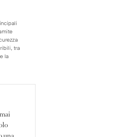
incipali
ramite
icurezza
bili, tra
e la
 mai
olo
to una