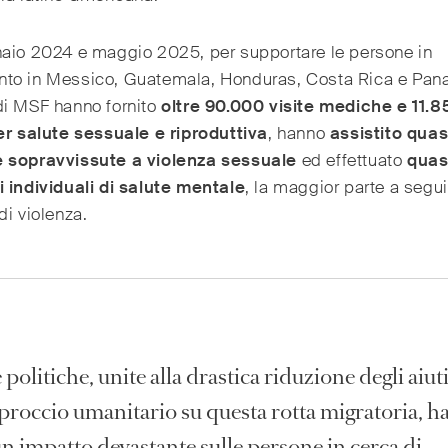
naio 2024 e maggio 2025, per supportare le persone in
to in Messico, Guatemala, Honduras, Costa Rica e Pan
di MSF hanno fornito
oltre 90.000 visite mediche e 11.8
er salute sessuale e riproduttiva
, hanno
assistito quas
 sopravvissute a violenza sessuale
ed effettuato
quas
 individuali di salute mentale
, la maggior parte a segui
di violenza.
politiche, unite alla drastica riduzione degli aiuti
pproccio umanitario su questa rotta migratoria, 
n impatto devastante sulle persone in cerca di