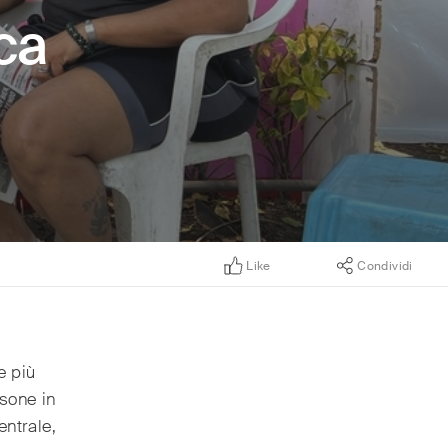
ca
Like
Condividi
e più
rsone in
entrale,