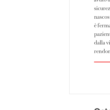
sicurez
nascost
è ferm
pazient
dalla v
rendon