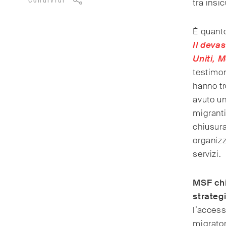
Condividi
tra insi
È quant
Il deva
Uniti, 
testimon
hanno tr
avuto un
migranti
chiusur
organizz
servizi.
MSF chi
strateg
l’access
migrator