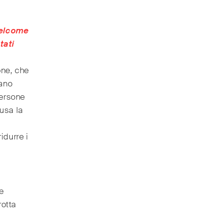
elcome
tati
one, che
iano
persone
lusa la
idurre i
e
rotta