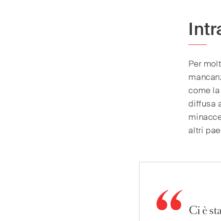
Intr
Per molt
mancanza
come la 
diffusa 
minacce 
altri pa
Ci è s