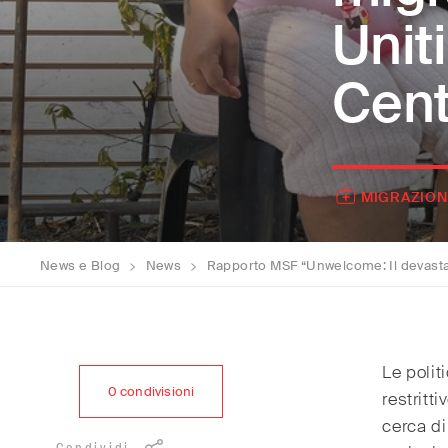
Unit
Cent
MIGRAZION
News e Blog
>
News
>
Rapporto MSF “Unwelcome: Il devastante impatto dell
Le polit
0
condivisioni
restritt
cerca di