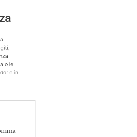
nza
la
giti,
enza
a o le
dor e in
 somma