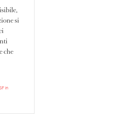
sibile,
zione si
ei
nti
le che
SF in