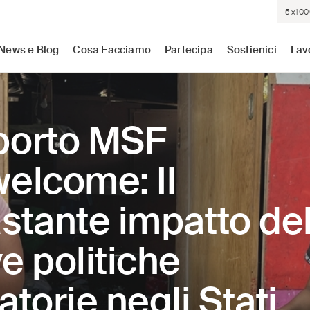
5×100
sistenza medica dove c'è più bisogno. Indipendenti. Neutrali.
News e Blog
Cosa Facciamo
Partecipa
Sostienici
Lav
porto MSF
elcome: Il
stante impatto del
e politiche
atorie negli Stati