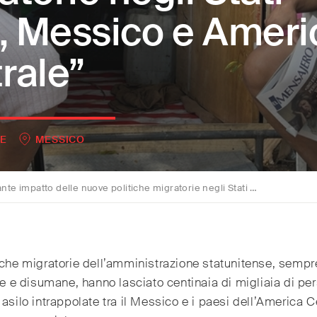
i, Messico e Ameri
rale”
E
MESSICO
e nuove politiche migratorie negli Stati Uniti, Messico e America Centrale”
iche migratorie dell’amministrazione statunitense, sempr
ive e disumane, hanno lasciato centinaia di migliaia di pe
 asilo intrappolate tra il Messico e i paesi dell’America C