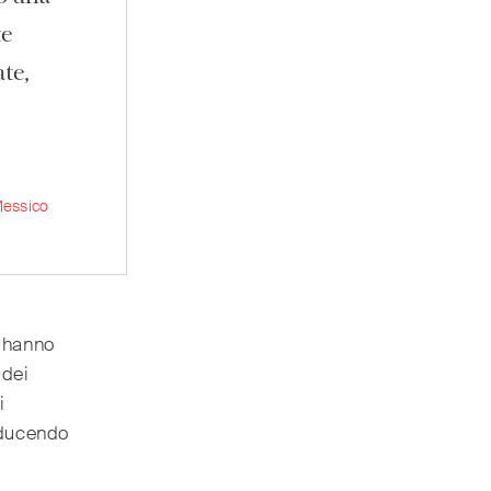
te
ate,
Messico
a hanno
 dei
i
iducendo
.