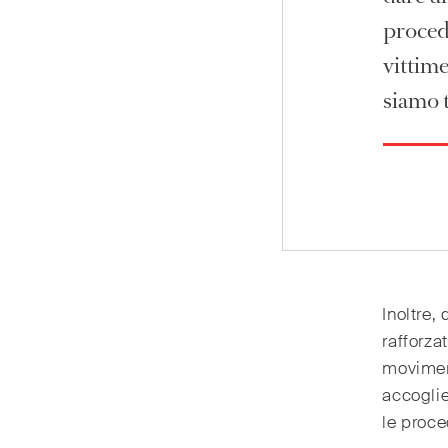
procedu
vittime
siamo 
Inoltre,
rafforza
moviment
accoglie
le proce