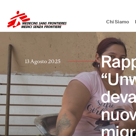
Medici Senza Frontiere ETS - As
Chi Siamo
Rap
13 Agosto 2025
“Unw
deva
nuov
migr