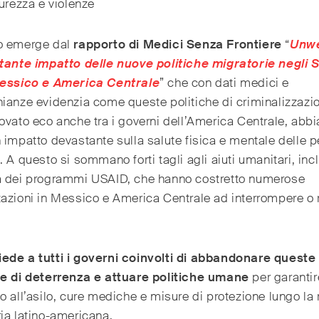
curezza e violenze
o emerge dal
rapporto di Medici Senza Frontiere
“
Unw
stante impatto delle nuove politiche migratorie negli S
Messico e America Centrale
” che con dati medici e
ianze evidenzia come queste politiche di criminalizzazi
ovato eco anche tra i governi dell’America Centrale, abb
 impatto devastante sulla salute fisica e mentale delle 
. A questo si sommano forti tagli agli aiuti umanitari, inc
a dei programmi USAID, che hanno costretto numerose
azioni in Messico e America Centrale ad interrompere o r
ede a tutti i governi coinvolti di abbandonare queste
ie di deterrenza e attuare politiche umane
per garantir
o all’asilo, cure mediche e misure di protezione lungo la 
ia latino-americana.