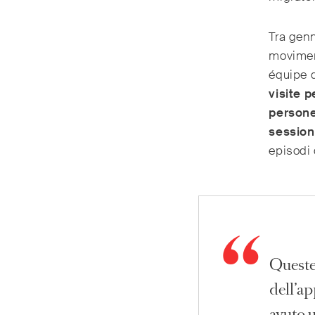
Tra gen
movimen
équipe 
visite p
persone
sessioni
episodi 
Queste 
dell’a
avuto u