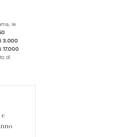
ama, le
50
i 3.000
i 17.000
to di
 e
hanno