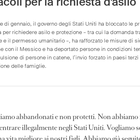
coli per la richiesta d’asilo
ne di gennaio, il governo degli Stati Uniti ha bloccato le pr
 per richiedere asilo e protezione – tra cui la domanda t
e il permesso umanitario –, ha rafforzato le misure di s
ne con il Messico e ha deportato persone in condizioni terri
pulsione di persone in catene, l’invio forzato in paesi terzi 
one delle famiglie.
tiamo abbandonati e non protetti. Non abbiamo
entrare illegalmente negli Stati Uniti. Vogliamo s
a vita migliore ai nostri figli. Abbiamo già segui