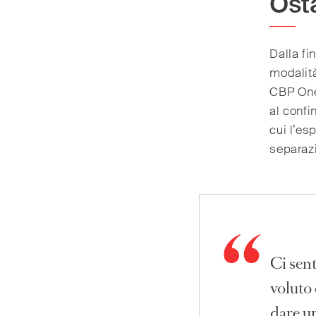
Osta
Dalla fi
modalità
CBP One 
al confi
cui l’es
separazi
Ci sen
voluto 
dare un