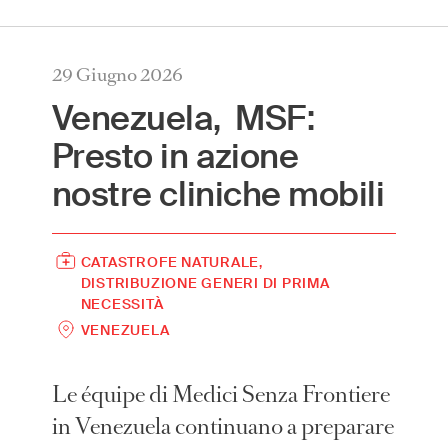
International
(English)
29 Giugno 2026
Argentina
(Español)
Venezuela, MSF:
Australia
(English)
Presto in azione
Austria
(Deutsch)
nostre cliniche mobili
Belgium
(Nederlands/Français)
Brazil
(Português)
Canada
(English/Français)
CATASTROFE NATURALE
Czech Republic
(Česky/English)
DISTRIBUZIONE GENERI DI PRIMA
Denmark
NECESSITÀ
(Dansk)
VENEZUELA
France
(Français)
Germany
(Deutsch)
Le équipe di Medici Senza Frontiere
Greece
(ελληνικά)
in Venezuela continuano a preparare
Hong Kong
(繁體中文)