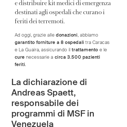
India
e distribuire kit medici di emergenza
(English)
Ireland
(English)
destinati agli ospedali che curano i
Italy
(Italiano)
feriti dei terremoti.
Japan
(日本語)
Ad oggi, grazie alle
donazioni
, abbiamo
Luxembourg
(Français)
garantito forniture a 8 ospedali
tra Caracas
Mexico
(Español)
e La Guaira, assicurando il
trattamento
e le
Myanmar
(English/ မြန်မာစာ)
cure
necessarie a
circa 3.500 pazienti
Netherlands
(Nederlands)
feriti
.
Norway
(Norsk)
Russia
(Русский)
La dichiarazione di
South Africa
(English)
Andreas Spaett,
South East Asia
(汉语/English)
responsabile dei
South Korea
(한국어)
programmi di MSF in
Spain
(Español)
Sweden
(Svenska)
Venezuela