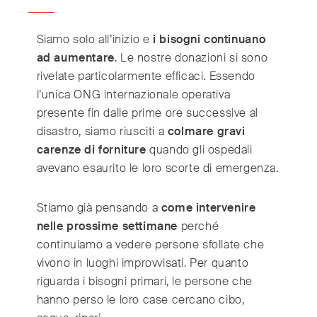
Switzerland
(Deutsch/Français)
Turkey
(Türkiye)
Siamo solo all’inizio e
i bisogni continuano
United Kingdom
(English)
ad aumentare
. Le nostre donazioni si sono
United Arab Emirates
(English/العربية)
rivelate particolarmente efficaci. Essendo
United States
(English)
l’unica ONG internazionale operativa
presente fin dalle prime ore successive al
disastro, siamo riusciti a
colmare gravi
carenze di forniture
quando gli ospedali
avevano esaurito le loro scorte di emergenza.
Stiamo già pensando a
come intervenire
nelle prossime settimane
perché
continuiamo a vedere persone sfollate che
vivono in luoghi improvvisati. Per quanto
riguarda i bisogni primari, le persone che
hanno perso le loro case cercano cibo,