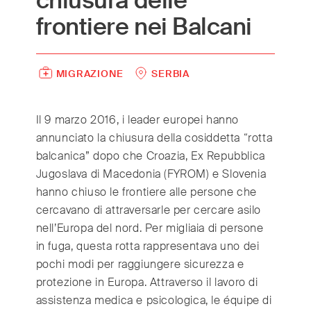
chiusura delle
frontiere nei Balcani
International
(English)
Argentina
(Español)
MIGRAZIONE
SERBIA
Australia
(English)
Austria
(Deutsch)
Il 9 marzo 2016, i leader europei hanno
Belgium
(Nederlands/Français)
annunciato la chiusura della cosiddetta “rotta
Brazil
(Português)
balcanica” dopo che Croazia, Ex Repubblica
Canada
(English/Français)
Jugoslava di Macedonia (FYROM) e Slovenia
Czech Republic
(Česky/English)
hanno chiuso le frontiere alle persone che
cercavano di attraversarle per cercare asilo
Denmark
(Dansk)
nell’Europa del nord. Per migliaia di persone
France
(Français)
in fuga, questa rotta rappresentava uno dei
Germany
(Deutsch)
pochi modi per raggiungere sicurezza e
Greece
(ελληνικά)
protezione in Europa. Attraverso il lavoro di
Hong Kong
(繁體中文)
assistenza medica e psicologica, le équipe di