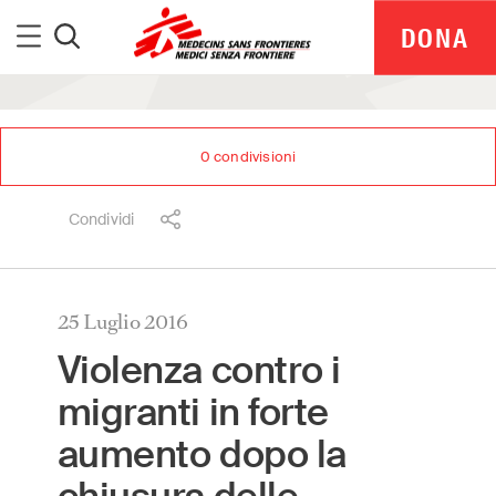
Medici Senza Frontiere
Menu
DONA
Cerca
0
condivisioni
Condividi
25 Luglio 2016
Violenza contro i
migranti in forte
aumento dopo la
MSF Italia is part of a global network delivering
medical aid where it is needed most.
Independent. Neutral. Impartial.