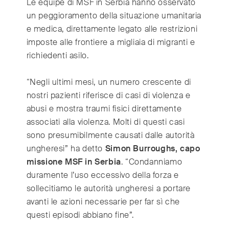
Le équipe di MSF in Serbia hanno osservato
Switzerland
(Deutsch/Français)
un peggioramento della situazione umanitaria
Turkey
(Türkiye)
e medica, direttamente legato alle restrizioni
United Kingdom
(English)
imposte alle frontiere a migliaia di migranti e
United Arab Emirates
(English/العربية)
richiedenti asilo.
United States
(English)
“Negli ultimi mesi, un numero crescente di
nostri pazienti riferisce di casi di violenza e
abusi e mostra traumi fisici direttamente
associati alla violenza. Molti di questi casi
sono presumibilmente causati dalle autorità
ungheresi” ha detto
Simon Burroughs, capo
missione MSF in Serbia
. “Condanniamo
duramente l’uso eccessivo della forza e
sollecitiamo le autorità ungheresi a portare
avanti le azioni necessarie per far sì che
questi episodi abbiano fine”.