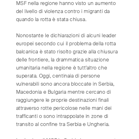
India
(English)
MSF nella regione hanno visto un aumento
Ireland
del livello di violenza contro i migranti da
(English)
quando la rotta è stata chiusa.
Italy
(Italiano)
Japan
(日本語)
Nonostante le dichiarazioni di alcuni leader
Luxembourg
(Français)
europei secondo cui il problema della rotta
Mexico
(Español)
balcanica è stato risolto grazie alla chiusura
Myanmar
(English/ မြန်မာစာ)
delle frontiere, la drammatica situazione
Netherlands
(Nederlands)
umanitaria nella regione è tutt’altro che
superata. Oggi, centinaia di persone
Norway
(Norsk)
vulnerabili sono ancora bloccate in Serbia,
Russia
(Русский)
Macedonia e Bulgaria mentre cercano di
South Africa
(English)
raggiungere le proprie destinazioni finali
South East Asia
(汉语/English)
attraverso rotte pericolose nelle mani dei
South Korea
(한국어)
trafficanti o sono intrappolate in zone di
Spain
(Español)
transito al confine tra Serbia e Ungheria.
Sweden
(Svenska)