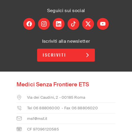
Seguici
sui social
facebook
instagram
linkedin
tiktok
X
youtube
Iscriviti alla newsletter
ISCRIVITI
Medici Senza Frontiere ETS
Via dei Caudini, 2 - 00185 Roma
Tel 06 88806000 - Fax 06 88806020
msf@msf.it
CF 97096120585