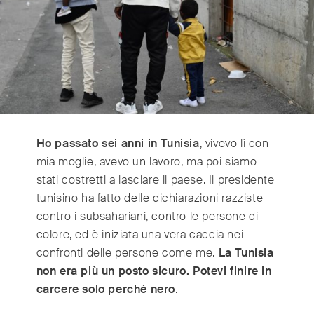
Switzerland
(Deutsch/Français)
Turkey
(Türkiye)
United Kingdom
(English)
United Arab Emirates
(English/العربية)
United States
(English)
Ho passato sei anni in Tunisia
, vivevo lì con
mia moglie, avevo un lavoro, ma poi siamo
stati costretti a lasciare il paese. Il presidente
tunisino ha fatto delle dichiarazioni razziste
contro i subsahariani, contro le persone di
colore, ed è iniziata una vera caccia nei
confronti delle persone come me.
La Tunisia
non era più un posto sicuro. Potevi finire in
carcere solo perché nero
.