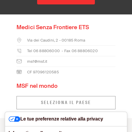
Medici Senza Frontiere ETS
Via dei Caudini, 2 - 00185 Roma
Tel 06 88806000 - Fax 06 88806020
msf@msf.it
CF 97096120585
MSF nel mondo
SELEZIONA IL PAESE
Le tue preferenze relative alla privacy
CONTATTI
MODELLO ORGANIZZATIVO E SEGNALAZIONI
VISUAL IDENTITY
PRIVACY POLICY
COOKIE POLICY