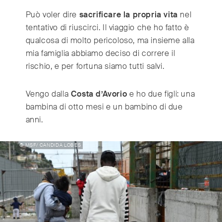
India
(English)
Può voler dire
sacrificare la propria vita
nel
Ireland
(English)
tentativo di riuscirci. Il viaggio che ho fatto è
Italy
(Italiano)
qualcosa di molto pericoloso, ma insieme alla
Japan
(日本語)
mia famiglia abbiamo deciso di correre il
Luxembourg
(Français)
rischio, e per fortuna siamo tutti salvi.
Mexico
(Español)
Myanmar
(English/ မြန်မာစာ)
Vengo dalla
Costa d’Avorio
e ho due figli: una
Netherlands
bambina di otto mesi e un bambino di due
(Nederlands)
anni.
Norway
(Norsk)
Russia
(Русский)
© MSF/ CANDIDA LOBES
South Africa
(English)
South East Asia
(汉语/English)
South Korea
(한국어)
Spain
(Español)
Sweden
(Svenska)