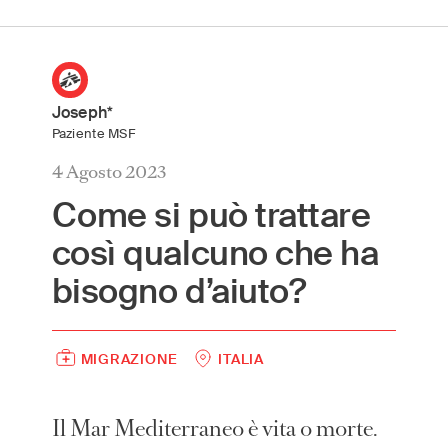
International
(English)
Argentina
(Español)
Joseph*
Australia
(English)
Paziente MSF
Austria
(Deutsch)
4 Agosto 2023
Belgium
(Nederlands/Français)
Come si può trattare
Brazil
(Português)
così qualcuno che ha
Canada
(English/Français)
Czech Republic
(Česky/English)
bisogno d’aiuto?
Denmark
(Dansk)
France
(Français)
MIGRAZIONE
ITALIA
Germany
(Deutsch)
Greece
(ελληνικά)
Hong Kong
Il Mar Mediterraneo è vita o morte.
(繁體中文)