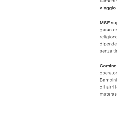
talmente
viaggio 
MSF sup
garanten
religion
dipenden
senza ti
Comincia
operator
Bambini 
gli altr
materass