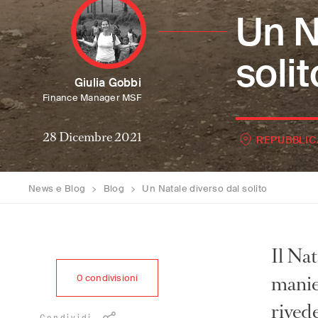
Un N
solit
Giulia Gobbi
Finance Manager MSF
28 Dicembre 2021
REPUBBLIC
News e Blog
>
Blog
>
Un Natale diverso dal solito
Il Nat
manier
0
condivisioni
rivede