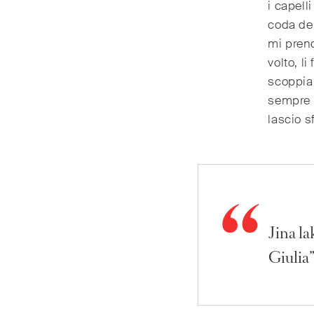
i capell
coda del
mi prend
volto, li
scoppian
sempre c
lascio sf
Jina la
Giulia