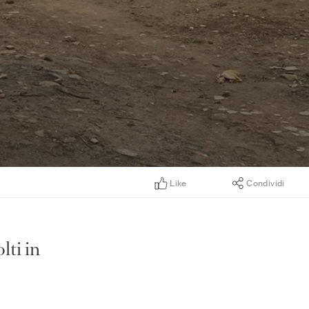
Like
Condividi
lti in