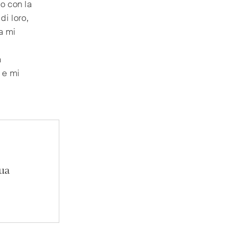
do con la
di loro,
ra mi
a
 e mi
tua