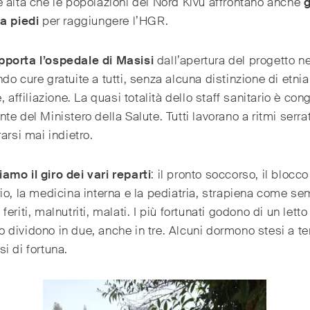
 alta che le popolazioni del Nord Kivu affrontano anche
g
a piedi
per raggiungere l’HGR.
porta l’ospedale di Masisi
dall’apertura del progetto n
do cure gratuite a tutti, senza alcuna distinzione di etnia
e, affiliazione. La quasi totalità dello staff sanitario è con
te del Ministero della Salute. Tutti lavorano a ritmi serra
rarsi mai indietro.
mo il giro dei vari reparti
: il pronto soccorso, il blocco
io, la medicina interna e la pediatria, strapiena come se
feriti, malnutriti, malati. I più fortunati godono di un letto
i lo dividono in due, anche in tre. Alcuni dormono stesi a te
i di fortuna.