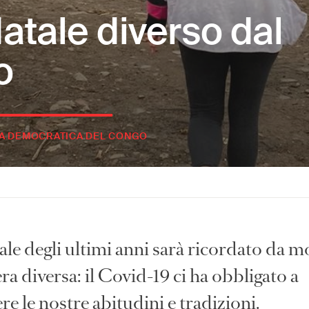
atale diverso dal
o
A DEMOCRATICA DEL CONGO
ale degli ultimi anni sarà ricordato da mo
a diversa: il Covid-19 ci ha obbligato a
re le nostre abitudini e tradizioni.