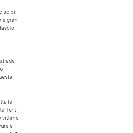
ciso di
o e gran
 lascio
i
 strade
so
questa
tta la
, feriti
 vittime
cure è