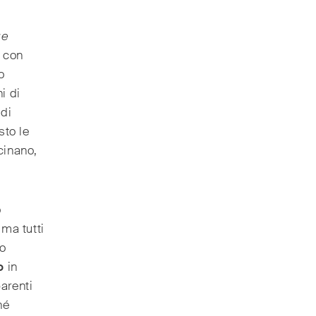
ge
con
o
i di
 di
sto le
cinano,
o
 ma tutti
mo
o
in
arenti
né