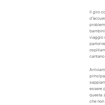
Il giro 
d’accuei
problema
bambini
viaggio 
partorir
ospitiam
cantano 
Arriviam
principa
sappiam
essere p
questa z
che non 