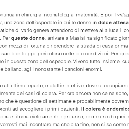
continua in chirurgia, neonatologia, maternità. E poi il
villa
l
, una zona dell’ospedale in cui le donne
in dolce attesa
tiche di vario genere attendono di mettere alla luce i lor
. Per
queste donne
, arrivare a Masisi ha significato giorn
con mezzi di fortuna e riprendere la strada di casa prima
e sarebbe troppo pericoloso nelle loro condizioni. Per que
o in questa zona dell’ospedale. Vivono tutte insieme, cu
e ballano, agili nonostante i pancioni enormi.
o all’ultimo reparto, malattie infettive, dove ci occupiam
lmente dei casi di colera. Per ora ancora non ce ne sono,
o che è questione di settimane e probabilmente dovre
ronti ad accogliere i primi pazienti.
Il colera è endemic
ona e ritorna ciclicamente ogni anno, come uno di quei p
vorresti mai incontrare ma che alla fine, non si sa come 