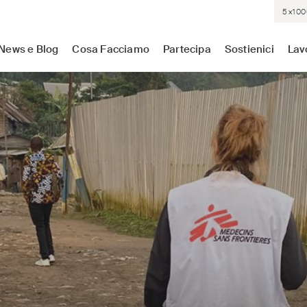
5×100
sistenza medica dove c'è più bisogno. Indipendenti. Neutrali.
News e Blog
Cosa Facciamo
Partecipa
Sostienici
Lav