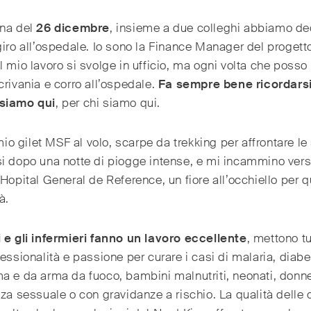
ina del
26 dicembre
, insieme a due colleghi abbiamo de
giro all’ospedale. Io sono la Finance Manager del progett
l mio lavoro si svolge in ufficio, ma ogni volta che posso
crivania e corro all’ospedale.
Fa sempre bene ricordars
siamo qui
, per chi siamo qui.
l mio gilet MSF al volo, scarpe da trekking per affrontare le
i dopo una notte di piogge intense, e mi incammino ver
’Hopital General de Reference, un fiore all’occhiello per 
à.
 e gli infermieri fanno un lavoro eccellente
, mettono tu
fessionalità e passione per curare i casi di malaria, diabete
a e da arma da fuoco, bambini malnutriti, neonati, donne
nza sessuale o con gravidanze a rischio. La qualità delle 