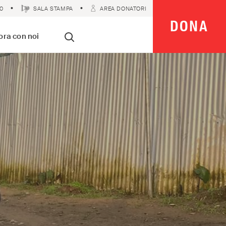
0
SALA STAMPA
AREA DONATORI
DONA
 Imparziali
ora con noi
Cerca