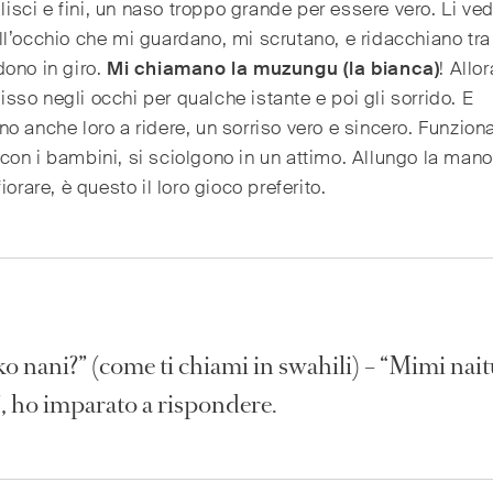
i lisci e fini, un naso troppo grande per essere vero. Li ve
l’occhio che mi guardano, mi scrutano, e ridacchiano tra 
ono in giro.
Mi chiamano la muzungu (la bianca)
! Allo
 fisso negli occhi per qualche istante e poi gli sorrido. E
o anche loro a ridere, un sorriso vero e sincero. Funzion
on i bambini, si sciolgono in un attimo. Allungo la mano
iorare, è questo il loro gioco preferito.
ko nani?” (come ti chiami in swahili) – “Mimi nai
”, ho imparato a rispondere.