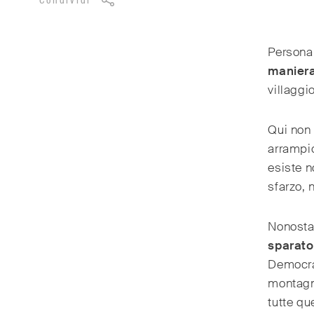
Condividi
Personal
maniera
villaggi
Qui non 
arrampic
esiste n
sfarzo, n
Nonostan
sparato
Democrat
montagne
tutte qu