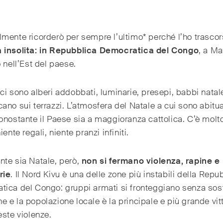
mente ricorderò per sempre l’ultimo* perché l’ho trasco
 insolita: in Repubblica Democratica del Congo
, a Ma
o nell’Est del paese.
ci sono alberi addobbati, luminarie, presepi, babbi natal
ano sui terrazzi. L’atmosfera del Natale a cui sono abitu
onostante il Paese sia a maggioranza cattolica. C’è mol
iente regali, niente pranzi infiniti.
te sia Natale, però,
non si fermano violenza, rapine e
rie
. Il Nord Kivu è una delle zone più instabili della Repu
ica del Congo: gruppi armati si fronteggiano senza sost
 e la popolazione locale è la principale e più grande vit
este violenze.