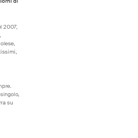
iorni di
el 2007,
,
golese,
tissimi,
mpre.
 singolo,
rra su