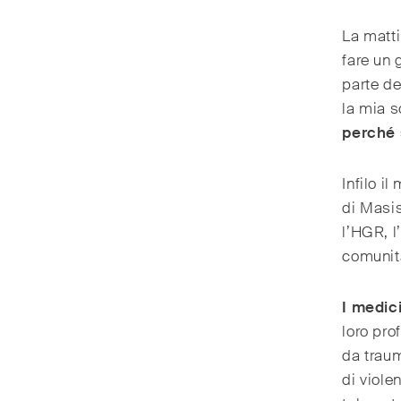
La matt
fare un 
parte de
la mia s
perché 
Infilo i
di Masis
l’HGR, l
comunit
I medici
loro pro
da traum
di viole