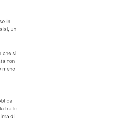
rso
in
sisi, un
e che si
ata non
to meno
bblica
a tra le
tima di