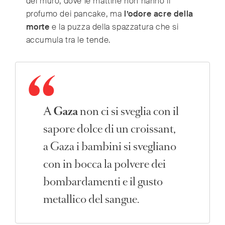
del muro, dove le mattine non hanno il
Switzerland
(Deutsch/Français)
profumo dei pancake, ma
l’odore acre della
Turkey
(Türkiye)
morte
e la puzza della spazzatura che si
United Kingdom
(English)
accumula tra le tende.
United Arab Emirates
(English/العربية)
United States
(English)
A
Gaza
non ci si sveglia con il
sapore dolce di un croissant,
a Gaza i bambini si svegliano
con in bocca la polvere dei
bombardamenti e il gusto
metallico del sangue.