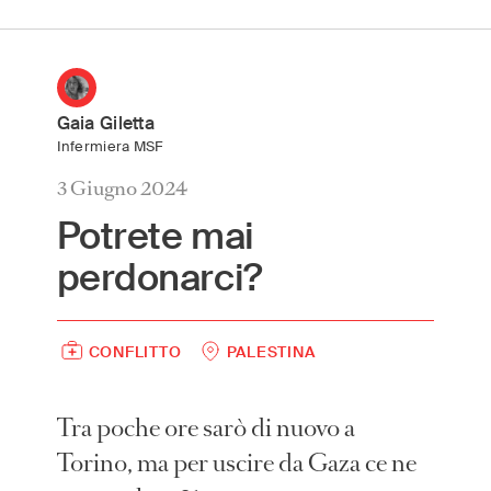
International
(English)
Argentina
(Español)
Gaia Giletta
Australia
(English)
Infermiera MSF
Austria
(Deutsch)
3 Giugno 2024
Belgium
(Nederlands/Français)
Potrete mai
Brazil
(Português)
perdonarci?
Canada
(English/Français)
Czech Republic
(Česky/English)
Denmark
(Dansk)
CONFLITTO
PALESTINA
France
(Français)
Germany
(Deutsch)
Tra poche ore sarò di nuovo a
Greece
(ελληνικά)
Torino, ma per uscire da Gaza ce ne
Hong Kong
(繁體中文)