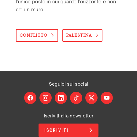
l’unico posto in cui guardo l’orizzonte e non
c’è un muro.
CONFLITTO
PALESTINA
Seguici
sui social
facebook
instagram
linkedin
tiktok
X
youtube
Iscriviti alla newsletter
ISCRIVITI