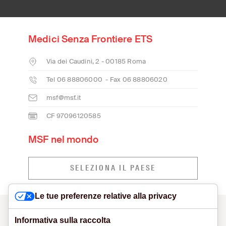
Medici Senza Frontiere ETS
Via dei Caudini, 2 - 00185 Roma
Tel 06 88806000 - Fax 06 88806020
msf@msf.it
CF 97096120585
MSF nel mondo
SELEZIONA IL PAESE
Le tue preferenze relative alla privacy
CONTATTI
MODELLO ORGANIZZATIVO E SEGNALAZIONI
VISUAL IDENTITY
PRIVACY POLICY
COOKIE POLICY
Informativa sulla raccolta