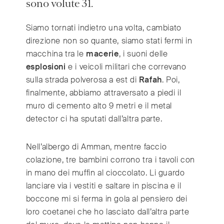
sono volute 31.
India
(English)
Ireland
(English)
Siamo tornati indietro una volta, cambiato
Italy
(Italiano)
direzione non so quante, siamo stati fermi in
Japan
(日本語)
macchina tra le
macerie
, i suoni delle
Luxembourg
(Français)
esplosioni
e i veicoli militari che correvano
Mexico
(Español)
sulla strada polverosa a est di
Rafah
. Poi,
Myanmar
finalmente, abbiamo attraversato a piedi il
(English/ မြန်မာစာ)
muro di cemento alto 9 metri e il metal
Netherlands
(Nederlands)
detector ci ha sputati dall’altra parte.
Norway
(Norsk)
Russia
(Русский)
Nell’albergo di Amman, mentre faccio
South Africa
(English)
colazione, tre bambini corrono tra i tavoli con
South East Asia
(汉语/English)
in mano dei muffin al cioccolato. Li guardo
South Korea
(한국어)
lanciare via i vestiti e saltare in piscina e il
Spain
(Español)
boccone mi si ferma in gola al pensiero dei
loro coetanei che ho lasciato dall’altra parte
Sweden
(Svenska)