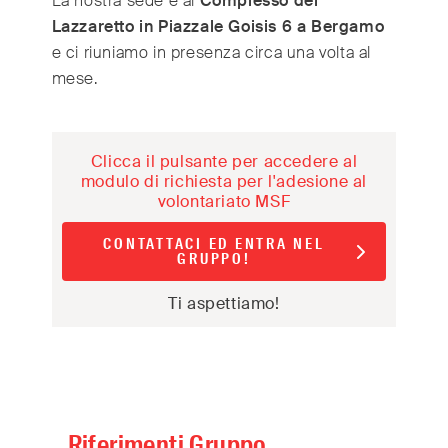
La nostra sede è al
Complesso del
Switzerland
(Deutsch/Français)
Lazzaretto in Piazzale Goisis 6 a Bergamo
Turkey
(Türkiye)
e ci riuniamo in presenza circa una volta al
United Kingdom
(English)
mese.
United Arab Emirates
(English/العربية)
United States
(English)
Clicca il pulsante per accedere al
modulo di richiesta per l'adesione al
volontariato MSF
CONTATTACI ED ENTRA NEL
GRUPPO!
Ti aspettiamo!
Riferimenti Gruppo