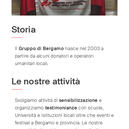
International
(English)
Argentina
Storia
(Español)
Australia
(English)
Austria
(Deutsch)
Il
Gruppo di Bergamo
nasce nel 2003 a
Belgium
(Nederlands/Français)
partire da alcuni donatori e operatori
Brazil
(Português)
umanitari locali.
Canada
(English/Français)
Czech Republic
Le nostre attività
(Česky/English)
Denmark
(Dansk)
France
(Français)
Svolgiamo attività di
sensibilizzazione
e
Germany
(Deutsch)
organizziamo
testimonianze
con scuole,
Greece
(ελληνικά)
Università e istituzioni locali oltre che eventi e
Hong Kong
(繁體中文)
festival a Bergamo e provincia. Le nostre