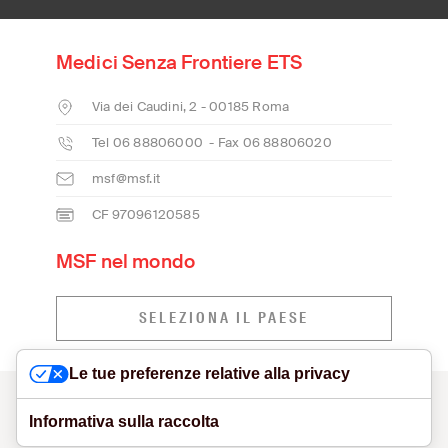
Medici Senza Frontiere ETS
Via dei Caudini, 2 - 00185 Roma
Tel 06 88806000 - Fax 06 88806020
msf@msf.it
CF 97096120585
MSF nel mondo
SELEZIONA IL PAESE
Le tue preferenze relative alla privacy
CONTATTI
MODELLO ORGANIZZATIVO E SEGNALAZIONI
VISUAL IDENTITY
PRIVACY POLICY
COOKIE POLICY
Informativa sulla raccolta
DICHIARAZIONE DI ACCESSIBILITÀ
NETIQUETTE
SITE CREDITS