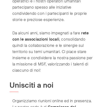
operatrici e i nostri operatori umanitari
India
(English)
partecipano spesso alle iniziative
Ireland
(English)
condividendo con i partecipanti le proprie
Italy
(Italiano)
storie e preziose esperienze.
Japan
(日本語)
Luxembourg
(Français)
Da alcuni anni, siamo impegnati a fare
rete
Mexico
(Español)
con le associazioni locali
, consolidando
Myanmar
(English/ မြန်မာစာ)
quindi la collaborazione e le sinergie sul
Netherlands
territorio su temi umanitari. Ci piace stare
(Nederlands)
insieme e condividere la nostra passione per
Norway
(Norsk)
la missione di MSF, valorizzando i talenti di
Russia
(Русский)
ciascuno di noi!
South Africa
(English)
South East Asia
(汉语/English)
Unisciti a noi
South Korea
(한국어)
Spain
(Español)
Organizziamo riunioni online ed in presenza.
Sweden
(Svenska)