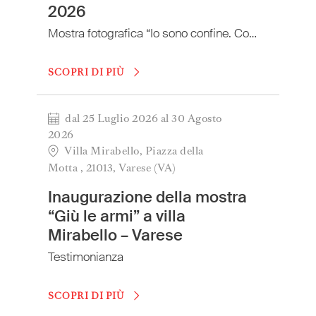
Switzerland
(Deutsch/Français)
2026
Turkey
(Türkiye)
Mostra fotografica “Io sono confine. Con Medici Senza Frontiere tra viaggio, attesa e cura”
United Kingdom
(English)
United Arab Emirates
(English/العربية)
SCOPRI DI PIÙ
United States
(English)
dal 25 Luglio 2026 al 30 Agosto
2026
Villa Mirabello, Piazza della
Motta , 21013, Varese (VA)
Inaugurazione della mostra
“Giù le armi” a villa
Mirabello – Varese
Testimonianza
SCOPRI DI PIÙ