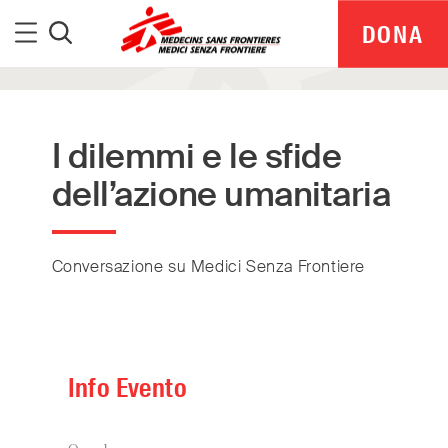
Medici Senza Frontiere
Menu
DONA
Cerca
I dilemmi e le sfide
dell’azione umanitaria
Conversazione su Medici Senza Frontiere
Info Evento
MSF Italia is part of a global network delivering
medical aid where it is needed most.
Independent. Neutral. Impartial.