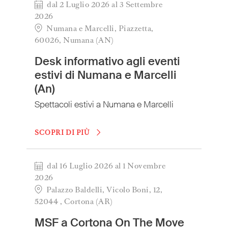
India
(English)
dal 2 Luglio 2026 al 3 Settembre
2026
Ireland
(English)
Numana e Marcelli, Piazzetta,
Italy
(Italiano)
60026, Numana (AN)
Japan
(日本語)
Desk informativo agli eventi
Luxembourg
(Français)
estivi di Numana e Marcelli
Mexico
(Español)
(An)
Myanmar
(English/ မြန်မာစာ)
Spettacoli estivi a Numana e Marcelli
Netherlands
(Nederlands)
Norway
(Norsk)
SCOPRI DI PIÙ
Russia
(Русский)
South Africa
(English)
dal 16 Luglio 2026 al 1 Novembre
South East Asia
(汉语/English)
2026
South Korea
(한국어)
Palazzo Baldelli, Vicolo Boni, 12,
52044 , Cortona (AR)
Spain
(Español)
Sweden
(Svenska)
MSF a Cortona On The Move