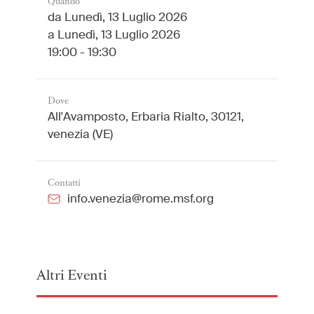
Quando
da
Lunedì, 13 Luglio 2026
a
Lunedì, 13 Luglio 2026
International
(English)
19:00 - 19:30
Argentina
(Español)
Australia
(English)
Dove
Austria
(Deutsch)
All'Avamposto, Erbaria Rialto, 30121,
Belgium
(Nederlands/Français)
venezia (VE)
Brazil
(Português)
Canada
(English/Français)
Contatti
Czech Republic
(Česky/English)
info.venezia@rome.msf.org
Denmark
(Dansk)
France
(Français)
Germany
(Deutsch)
Altri Eventi
Greece
(ελληνικά)
Hong Kong
(繁體中文)