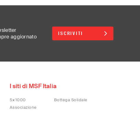
wsletter
ISCRIVITI
mpre aggiornato
d
I siti di MSF Italia
5×1000
Bottega Solidale
lish)
Associazione
(汉语/English)
어)