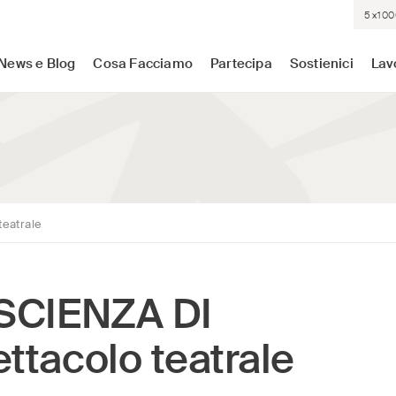
5×100
sistenza medica dove c'è più bisogno. Indipendenti. Neutrali.
News e Blog
Cosa Facciamo
Partecipa
Sostienici
Lav
eatrale
OSCIENZA DI
ttacolo teatrale