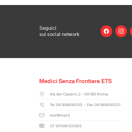
Seguici
facebook
instag
l
sui social
network
MSF Italia is pa
where it is need
Medici Senza Frontiere ETS
International
(English)
Via dei Caudini, 2 - 00185 Roma
Argentina
(Español)
Tel 06 88806000 - Fax 06 88806020
Australia
(English)
msf@msf.it
Austria
(Deutsch)
CF 97096120585
Belgium
(Nederlands/F