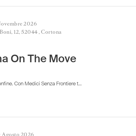
1 Novembre 2026
 Boni, 12, 52044 , Cortona
na On The Move
Mostra fotografica “Io sono confine. Con Medici Senza Frontiere tra viaggio, attesa e cura”
30 Agosto 2026