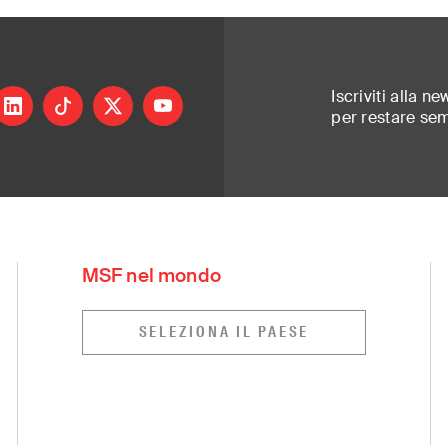
Iscriviti alla ne
ram
inkedin
tiktok
X
youtube
per restare se
rt of a global network delivering medical ai
ed most. Independent. Neutral. Impartial.
MSF nel mondo
Greece
Russia
(ελληνικά)
(Русский)
SELEZIONA IL PAESE
Hong Kong
South Africa
(繁體中文)
(Eng
India
South East Asia
(English)
Ireland
South Korea
(English)
(한국
Italy
Spain
rançais)
(Italiano)
(Español)