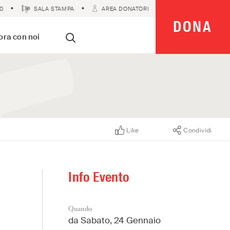
0
SALA STAMPA
AREA DONATORI
DONA
 Imparziali
ora con noi
Cerca
Like
Condividi
Info Evento
Quando
da
Sabato, 24 Gennaio