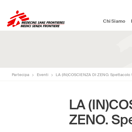
Medici Senza Frontiere ETS - As
Chi Siamo
Partecipa
>
Eventi
>
LA (IN)COSCIENZA DI ZENO. Spettacolo t
LA (IN)C
ZENO. Spe