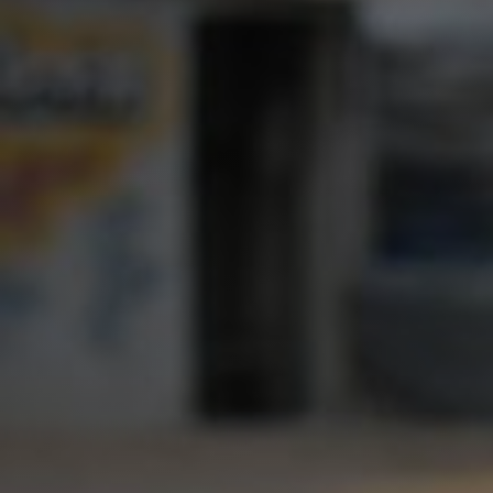
International
(English)
Argentina
(Español)
Australia
(English)
Austria
(Deutsch)
Belgium
(Nederlands/Français)
Brazil
(Português)
Canada
(English/Français)
Czech Republic
(Česky/English)
Denmark
(Dansk)
France
(Français)
Germany
(Deutsch)
Greece
(ελληνικά)
Hong Kong
(繁體中文)