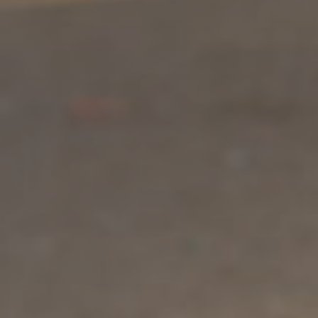
Switzerland
(Deutsch/Français)
Turkey
(Türkiye)
United Kingdom
(English)
United Arab Emirates
(English/العربية)
United States
(English)