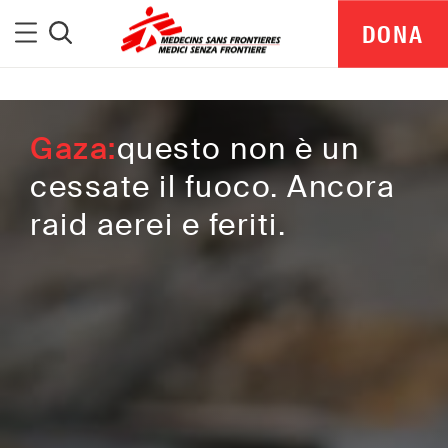
Medici Senza Frontiere
Menu
DONA
Cerca
Gaza:
questo non è un
cessate il fuoco. Ancora
raid aerei e feriti.
MSF Italia is part of a global network delivering
medical aid where it is needed most.
Independent. Neutral. Impartial.