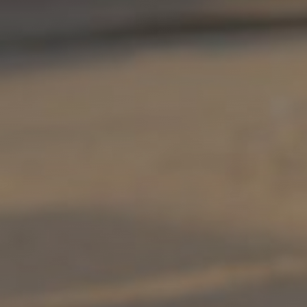
India
(English)
Ireland
(English)
Italy
(Italiano)
Japan
(日本語)
Luxembourg
(Français)
Mexico
(Español)
Myanmar
(English/ မြန်မာစာ)
Netherlands
(Nederlands)
Norway
(Norsk)
Russia
(Русский)
South Africa
(English)
South East Asia
(汉语/English)
South Korea
(한국어)
Spain
(Español)
Sweden
(Svenska)