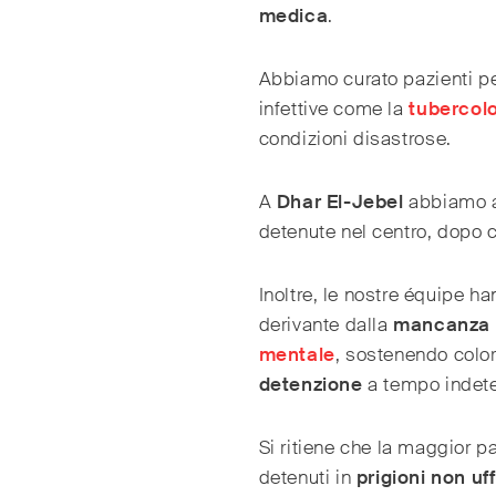
medica
.
Abbiamo curato pazienti p
infettive come la
tubercolo
condizioni disastrose.
A
Dhar El-Jebel
abbiamo a
detenute nel centro, dopo 
Inoltre, le nostre équipe h
derivante dalla
mancanza d
mentale
, sostenendo color
detenzione
a tempo indete
Si ritiene che la maggior p
detenuti in
prigioni non uff