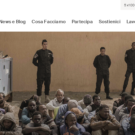
5×100
sistenza medica dove c'è più bisogno. Indipendenti. Neutrali.
News e Blog
Cosa Facciamo
Partecipa
Sostienici
Lav