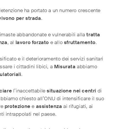
detenzione ha portato a un numero crescente
 vivono per strada
.
imaste abbandonate e vulnerabili alla
tratta
nza
, al
lavoro forzato
e allo
sfruttamento
.
nsificato e il deterioramento dei servizi sanitari
ssare i cittadini libici, a
Misurata
abbiamo
ulatoriali
.
ciare
l’inaccettabile
situazione nei centri
di
 abbiamo chiesto all’ONU di intensificare il suo
ire
protezione
e
assistenza
ai rifugiati, ai
nti intrappolati nel paese.