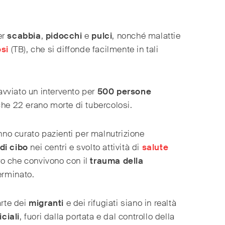
er
scabbia
,
pidocchi
e
pulci
, nonché malattie
si
(TB), che si diffonde facilmente in tali
vviato un intervento per
500 persone
che 22 erano morte di tubercolosi.
anno curato pazienti per malnutrizione
i cibo
nei centri e svolto attività di
salute
o che convivono con il
trauma della
rminato.
arte dei
migranti
e dei rifugiati siano in realtà
iciali
, fuori dalla portata e dal controllo della