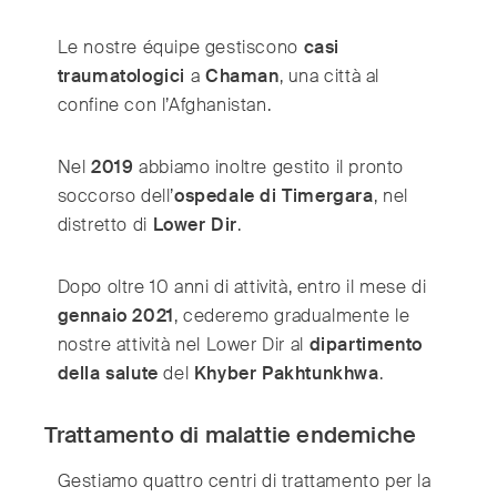
Switzerland
(Deutsch/Français)
Turkey
(Türkiye)
Le nostre équipe gestiscono
casi
United Kingdom
traumatologici
a
Chaman
, una città al
(English)
confine con l’Afghanistan.
United Arab Emirates
(English/العربية)
United States
(English)
Nel
2019
abbiamo inoltre gestito il pronto
soccorso dell’
ospedale di Timergara
, nel
distretto di
Lower Dir
.
Dopo oltre 10 anni di attività, entro il mese di
gennaio 2021
, cederemo gradualmente le
nostre attività nel Lower Dir al
dipartimento
della salute
del
Khyber Pakhtunkhwa
.
Trattamento di malattie endemiche
Gestiamo quattro centri di trattamento per la