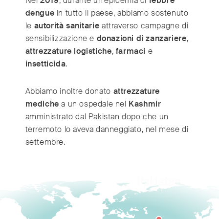
Nel
2019
, durante un’epidemia di
febbre
dengue
in tutto il paese, abbiamo sostenuto
le
autorità sanitarie
attraverso campagne di
sensibilizzazione e
donazioni di zanzariere
,
attrezzature logistiche
,
farmaci
e
insetticida
.
Abbiamo inoltre donato
attrezzature
mediche
a un ospedale nel
Kashmir
amministrato dal Pakistan dopo che un
terremoto lo aveva danneggiato, nel mese di
settembre.
Pakistan