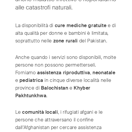
alle catastrofi naturali.
International
(English)
La disponibilità di
cure mediche gratuite
e di
Argentina
(Español)
alta qualità per donne e bambini è limitata,
Australia
(English)
soprattutto nelle
zone rurali
del Pakistan.
Austria
(Deutsch)
Belgium
(Nederlands/Français)
Anche quando i servizi sono disponibili, molte
Brazil
(Português)
persone non possono permetterseli.
Canada
(English/Français)
Forniamo
assistenza riproduttiva
,
neonatale
e
pediatrica
in cinque diverse località nelle
Czech Republic
(Česky/English)
province di
Balochistan
e
Khyber
Denmark
(Dansk)
Pakhtunkhwa
.
France
(Français)
Germany
(Deutsch)
Le
comunità locali
, i rifugiati afgani e le
Greece
(ελληνικά)
persone che attraversano il confine
Hong Kong
(繁體中文)
dall’Afghanistan per cercare assistenza