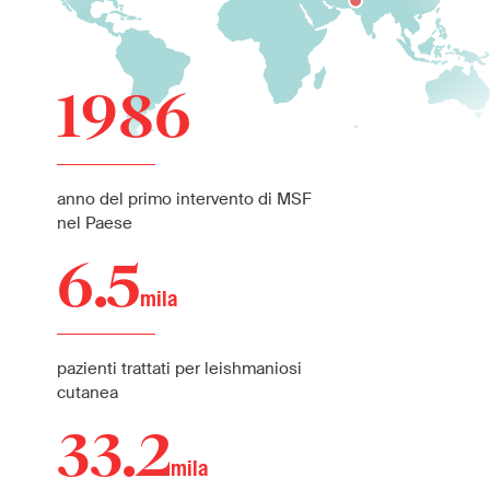
1986
anno del primo intervento di MSF
nel Paese
6.5
mila
pazienti trattati per leishmaniosi
cutanea
33.2
mila