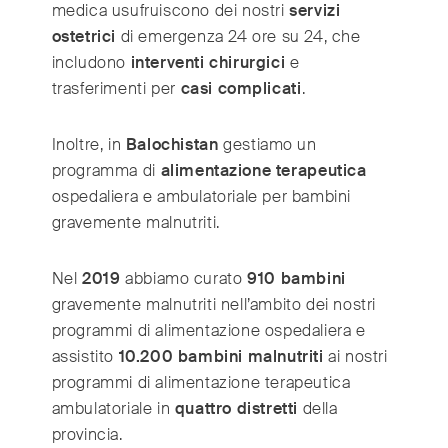
India
(English)
medica usufruiscono dei nostri
servizi
Ireland
ostetrici
di emergenza 24 ore su 24, che
(English)
includono
interventi chirurgici
e
Italy
(Italiano)
trasferimenti per
casi complicati
.
Japan
(日本語)
Luxembourg
(Français)
Inoltre, in
Balochistan
gestiamo un
Mexico
(Español)
programma di
alimentazione terapeutica
Myanmar
(English/ မြန်မာစာ)
ospedaliera e ambulatoriale per bambini
Netherlands
(Nederlands)
gravemente malnutriti.
Norway
(Norsk)
Russia
(Русский)
Nel
2019
abbiamo curato
910 bambini
gravemente malnutriti nell’ambito dei nostri
South Africa
(English)
programmi di alimentazione ospedaliera e
South East Asia
(汉语/English)
assistito
10.200 bambini malnutriti
ai nostri
South Korea
(한국어)
programmi di alimentazione terapeutica
Spain
(Español)
ambulatoriale in
quattro distretti
della
Sweden
(Svenska)
provincia.