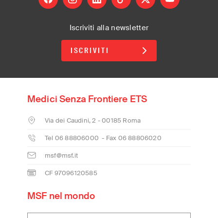
Iscriviti alla newsletter
ISCRIVITI
Medici Senza Frontiere ETS
Via dei Caudini, 2 - 00185 Roma
Tel 06 88806000 - Fax 06 88806020
msf@msf.it
CF 97096120585
MSF nel mondo