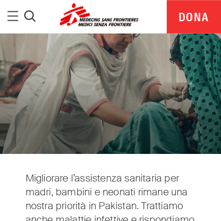
Medici Senza Frontiere
Menu
DONA
Cerca
Migliorare l’assistenza sanitaria per
madri, bambini e neonati rimane una
MSF Italia is part of a global network delivering
nostra priorità in Pakistan. Trattiamo
medical aid where it is needed most.
anche malattie infettive e rispondiamo
Independent. Neutral. Impartial.