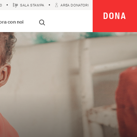
0
SALA STAMPA
AREA DONATORI
DONA
 Imparziali
ora con noi
Cerca