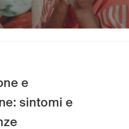
one e
ne: sintomi e
nze