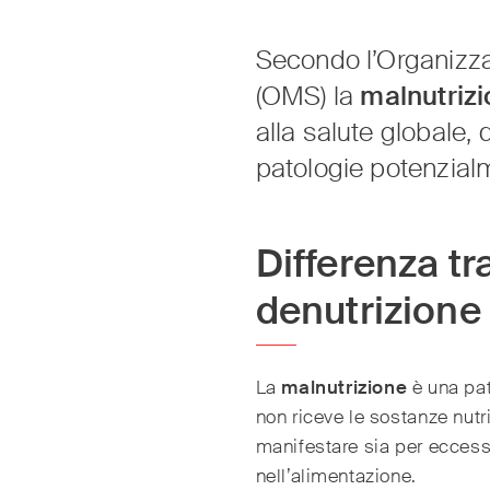
Secondo l’Organizza
(OMS) la
malnutriz
alla salute globale,
patologie potenzialm
Differenza tr
denutrizione
La
malnutrizione
è una pat
non riceve le sostanze nutr
manifestare sia per eccesso
nell’alimentazione.