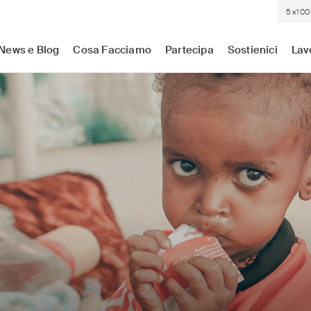
5×100
sistenza medica dove c'è più bisogno. Indipendenti. Neutrali.
News e Blog
Cosa Facciamo
Partecipa
Sostienici
Lav