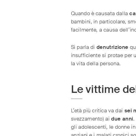
Quando è causata dalla
ca
bambini, in particolare, s
facilmente, a causa dell’i
Si parla di
denutrizione
qua
insufficiente si protae per
la vita della persona.
Le vittime de
L’età più critica va dai
sei 
svezzamento) ai
due anni
.
gli adolescenti, le donne in
anziani e i malati cronici s