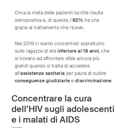
Switzerland
(Deutsch/Français)
Turkey
(Türkiye)
Circa la metà delle pazienti iscritte risulta
United Kingdom
(English)
sieropositiva e, di queste, l’
82%
ha una
grazie al trattamento che riceve.
United Arab Emirates
(English/العربية)
United States
(English)
Nel 2019 ci siamo concentrati soprattutto
sulle ragazze di età
inferiore ai 18 anni
, che
si trovano ad affrontare sfide ancora più
grandi quando si tratta di accedere
all’
assistenza sanitaria
per paura di subire
conseguenze giudiziarie
e
discriminazione
.
Concentrare la cura
dell’HIV sugli adolescenti
e i malati di AIDS