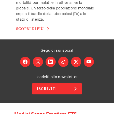
mortalità per malattie infettive a livello
globale. Un terzo della popolazione mondiale
ospita il bacillo della tubercolosi (Tb) allo
stato di latenza.
SCOPRI DI PIÙ
Seguici
sui social
facebook
instagram
linkedin
tiktok
X
youtube
Iscriviti alla newsletter
ISCRIVITI