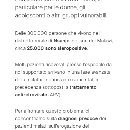
particolare per le donne, gli
adolescenti e altri gruppi vulnerabili.
International
(English)
Argentina
(Español)
Delle 300.000 persone che vivono nel
Australia
(English)
distretto rurale di
Nsanje
, nel sud del Malawi,
Austria
(Deutsch)
circa
25.000 sono sieropositive
.
Belgium
(Nederlands/Français)
Brazil
(Português)
Molti pazienti ricoverati presso l’ospedale da
Canada
(English/Français)
noi supportato arrivano in una fase avanzata
Czech Republic
della malattia, nonostante siano stati in
(Česky/English)
precedenza sottoposti a
trattamento
Denmark
(Dansk)
antiretrovirale
(ARV).
France
(Français)
Germany
(Deutsch)
Per affrontare questo problema, ci
Greece
(ελληνικά)
concentriamo sulla
diagnosi precoce
dei
Hong Kong
(繁體中文)
pazienti malati, sull’erogazione del