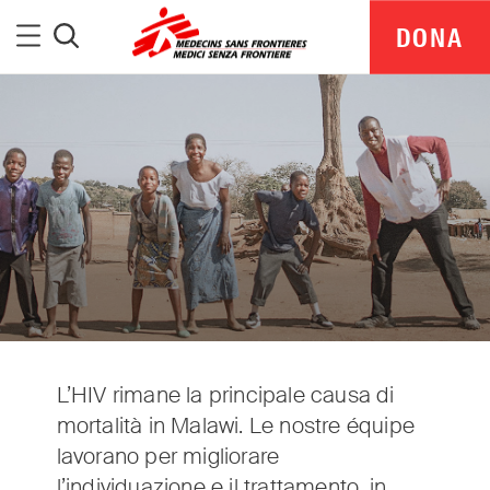
Medici Senza Frontiere
Menu
DONA
Cerca
L’HIV rimane la principale causa di
mortalità in Malawi. Le nostre équipe
MSF Italia is part of a global network delivering
lavorano per migliorare
medical aid where it is needed most.
l’individuazione e il trattamento, in
Independent. Neutral. Impartial.