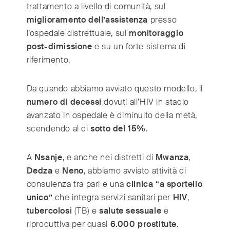
India
(English)
trattamento a livello di comunità, sul
Ireland
(English)
miglioramento dell’assistenza
presso
l’ospedale distrettuale, sul
monitoraggio
Italy
(Italiano)
post-dimissione
e su un forte sistema di
Japan
(日本語)
riferimento.
Luxembourg
(Français)
Mexico
(Español)
Da quando abbiamo avviato questo modello, il
Myanmar
(English/ မြန်မာစာ)
numero di decessi
dovuti all’HIV in stadio
Netherlands
(Nederlands)
avanzato in ospedale è diminuito della metà,
Norway
(Norsk)
scendendo al di
sotto del 15%
.
Russia
(Русский)
South Africa
A
Nsanje
, e anche nei distretti di
Mwanza
,
(English)
Dedza
e
Neno
, abbiamo avviato attività di
South East Asia
(汉语/English)
consulenza tra pari e una
clinica “a sportello
South Korea
(한국어)
unico”
che integra servizi sanitari per
HIV
,
Spain
(Español)
tubercolosi
(TB) e
salute sessuale
e
Sweden
(Svenska)
riproduttiva per quasi
6.000 prostitute
.