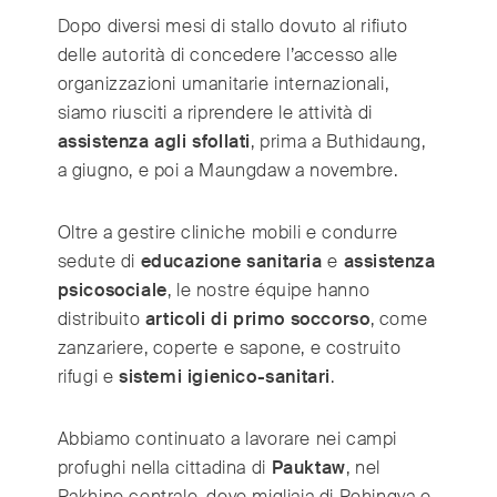
India
(English)
Dopo diversi mesi di stallo dovuto al rifiuto
Ireland
(English)
delle autorità di concedere l’accesso alle
Italy
(Italiano)
organizzazioni umanitarie internazionali,
Japan
(日本語)
siamo riusciti a riprendere le attività di
Luxembourg
assistenza agli sfollati
(Français)
, prima a Buthidaung,
a giugno, e poi a Maungdaw a novembre.
Mexico
(Español)
Myanmar
(English/ မြန်မာစာ)
Oltre a gestire cliniche mobili e condurre
Netherlands
(Nederlands)
sedute di
educazione sanitaria
e
assistenza
Norway
(Norsk)
psicosociale
, le nostre équipe hanno
Russia
(Русский)
distribuito
articoli di primo soccorso
, come
South Africa
(English)
zanzariere, coperte e sapone, e costruito
South East Asia
(汉语/English)
rifugi e
sistemi igienico-sanitari
.
South Korea
(한국어)
Abbiamo continuato a lavorare nei campi
Spain
(Español)
profughi nella cittadina di
Pauktaw
, nel
Sweden
(Svenska)
Rakhine centrale, dove migliaia di Rohingya e