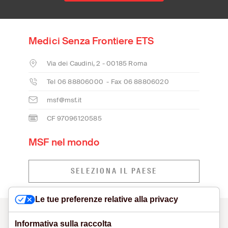
Medici Senza Frontiere ETS
Via dei Caudini, 2 - 00185 Roma
Tel 06 88806000 - Fax 06 88806020
msf@msf.it
CF 97096120585
MSF nel mondo
SELEZIONA IL PAESE
Le tue preferenze relative alla privacy
CONTATTI
MODELLO ORGANIZZATIVO E SEGNALAZIONI
VISUAL IDENTITY
PRIVACY POLICY
COOKIE POLICY
Informativa sulla raccolta