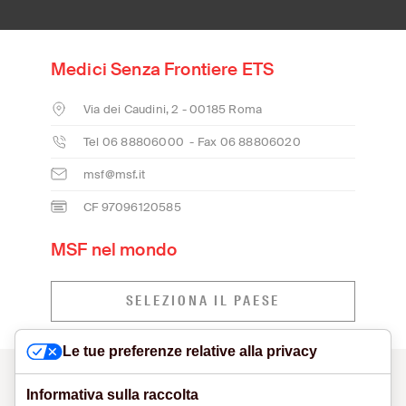
Medici Senza Frontiere ETS
Via dei Caudini, 2 - 00185 Roma
Tel 06 88806000 - Fax 06 88806020
msf@msf.it
CF 97096120585
MSF nel mondo
SELEZIONA IL PAESE
Le tue preferenze relative alla privacy
CONTATTI
MODELLO ORGANIZZATIVO E SEGNALAZIONI
VISUAL IDENTITY
PRIVACY POLICY
COOKIE POLICY
Informativa sulla raccolta
DICHIARAZIONE DI ACCESSIBILITÀ
NETIQUETTE
SITE CREDITS