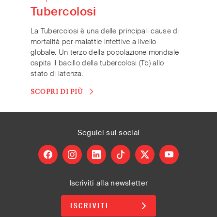
Tubercolosi
La Tubercolosi è una delle principali cause di
mortalità per malattie infettive a livello
globale. Un terzo della popolazione mondiale
ospita il bacillo della tubercolosi (Tb) allo
stato di latenza.
SCOPRI DI PIÙ
Seguici
sui social
facebook
instagram
linkedin
tiktok
X
youtube
Iscriviti alla newsletter
ISCRIVITI