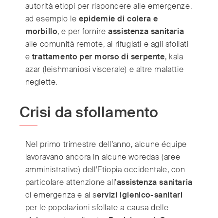
India
(English)
autorità etiopi per rispondere alle emergenze,
Ireland
(English)
ad esempio le
epidemie di colera e
morbillo
, e per fornire
assistenza sanitaria
Italy
(Italiano)
alle comunità remote, ai rifugiati e agli sfollati
Japan
(日本語)
e
trattamento per morso di serpente
, kala
Luxembourg
(Français)
azar (leishmaniosi viscerale) e altre malattie
Mexico
(Español)
neglette.
Myanmar
(English/ မြန်မာစာ)
Netherlands
(Nederlands)
Crisi da sfollamento
Norway
(Norsk)
Russia
(Русский)
Nel primo trimestre dell’anno, alcune équipe
South Africa
(English)
lavoravano ancora in alcune woredas (aree
South East Asia
(汉语/English)
amministrative) dell’Etiopia occidentale, con
South Korea
(한국어)
particolare attenzione all’
assistenza sanitaria
Spain
(Español)
di emergenza e ai s
ervizi igienico-sanitari
Sweden
per le popolazioni sfollate a causa delle
(Svenska)