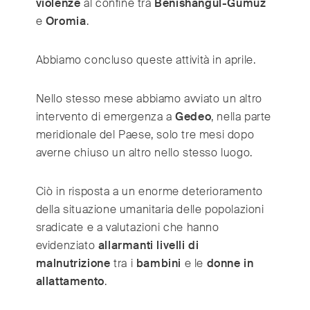
violenze
al confine tra
Benishangul-Gumuz
Switzerland
(Deutsch/Français)
e
Oromia
.
Turkey
(Türkiye)
United Kingdom
(English)
Abbiamo concluso queste attività in aprile.
United Arab Emirates
(English/العربية)
United States
(English)
Nello stesso mese abbiamo avviato un altro
intervento di emergenza a
Gedeo
, nella parte
meridionale del Paese, solo tre mesi dopo
averne chiuso un altro nello stesso luogo.
Ciò in risposta a un enorme deterioramento
della situazione umanitaria delle popolazioni
sradicate e a valutazioni che hanno
evidenziato
allarmanti livelli di
malnutrizione
tra i
bambini
e le
donne in
allattamento
.