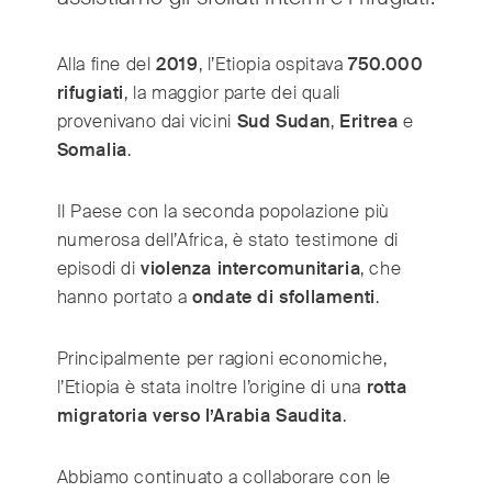
Alla fine del
2019
, l’Etiopia ospitava
750.000
International
(English)
rifugiati
, la maggior parte dei quali
Argentina
(Español)
provenivano dai vicini
Sud Sudan
,
Eritrea
e
Australia
(English)
Somalia
.
Austria
(Deutsch)
Belgium
(Nederlands/Français)
Il Paese con la seconda popolazione più
Brazil
(Português)
numerosa dell’Africa, è stato testimone di
Canada
episodi di
violenza intercomunitaria
, che
(English/Français)
hanno portato a
ondate di sfollamenti
.
Czech Republic
(Česky/English)
Denmark
(Dansk)
Principalmente per ragioni economiche,
France
(Français)
l’Etiopia è stata inoltre l’origine di una
rotta
Germany
(Deutsch)
migratoria verso l’Arabia Saudita
.
Greece
(ελληνικά)
Hong Kong
(繁體中文)
Abbiamo continuato a collaborare con le