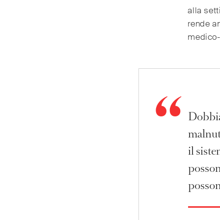
alla set
rende an
medico-n
Dobbia
malnut
il sist
posson
possono