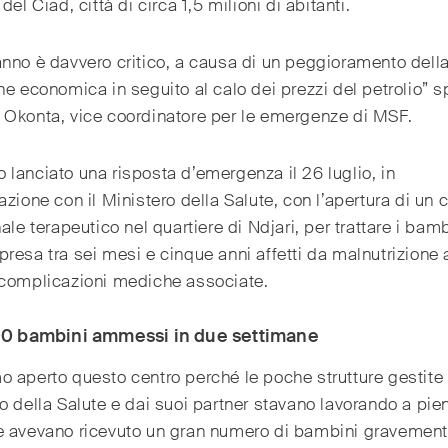
del Ciad, città di circa 1,5 milioni di abitanti.
nno è davvero critico, a causa di un peggioramento dell
ne economica in seguito al calo dei prezzi del petrolio” 
 Okonta, vice coordinatore per le emergenze di MSF.
lanciato una risposta d’emergenza il 26 luglio, in
azione con il Ministero della Salute, con l’apertura di un 
nale terapeutico nel quartiere di Ndjari, per trattare i bamb
resa tra sei mesi e cinque anni affetti da malnutrizione 
 complicazioni mediche associate.
00 bambini ammessi in due settimane
 aperto questo centro perché le poche strutture gestite
o della Salute e dai suoi partner stavano lavorando a pie
e avevano ricevuto un gran numero di bambini gravemen