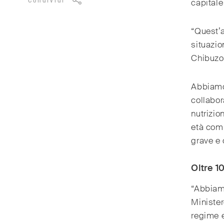
Condividi
capitale 
“Quest’a
situazio
Chibuzo
Abbiamo 
collabor
nutrizio
età comp
grave e
Oltre 1
“Abbiamo
Minister
regime 