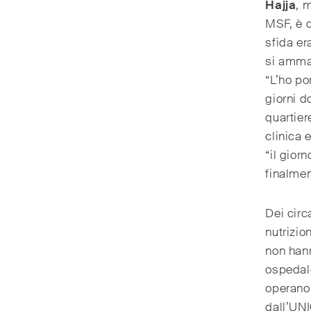
Hajja
, 
MSF, è d
sfida er
si ammal
“L’ho po
giorni d
quartier
clinica 
“il giorn
finalmen
Dei circ
nutrizio
non hann
ospedale
operano 
dall’UNI