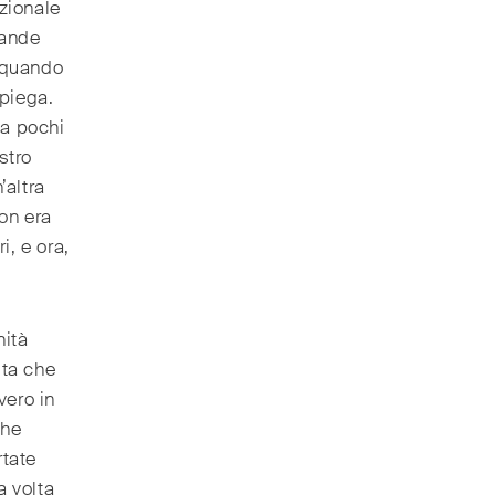
izionale
rande
o quando
spiega.
ma pochi
stro
’altra
on era
i, e ora,
nità
uta che
vero in
che
rtate
a volta