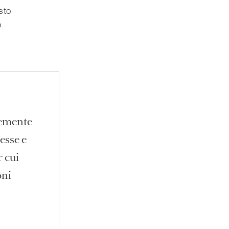
sto
o
vemente
esse e
r cui
oni