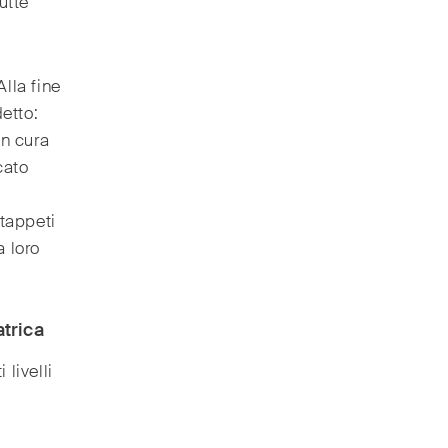
utte
lla fine
etto:
in cura
cato
tappeti
a loro
atrica
livelli