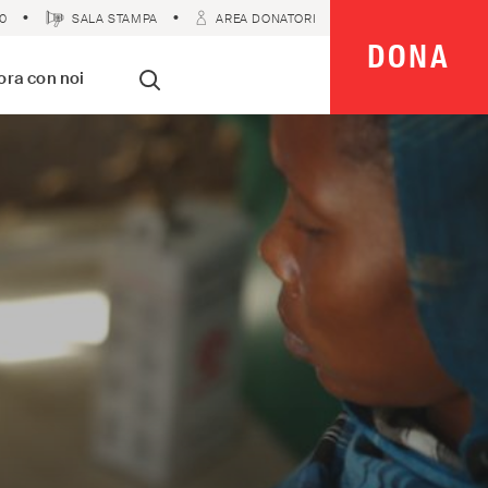
0
SALA STAMPA
AREA DONATORI
DONA
 Imparziali
ora con noi
Cerca