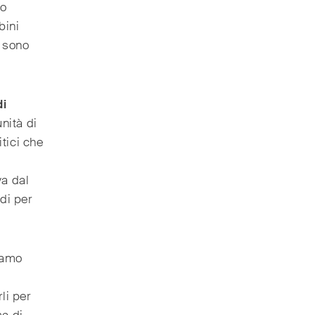
ro
bini
o sono
di
unità di
itici che
va dal
di per
diamo
rli per