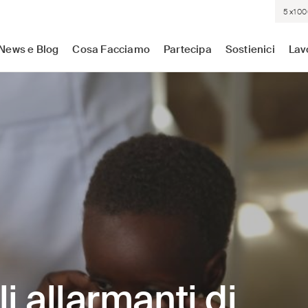
5×100
sistenza medica dove c'è più bisogno. Indipendenti. Neutrali.
News e Blog
Cosa Facciamo
Partecipa
Sostienici
Lav
li allarmanti di