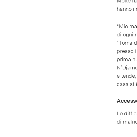
Molte fa
hanno i 
“Mio mar
di ogni 
“Torna 
presso i
prima nu
N’Djame
e tende, 
casa si 
Accesso
Le diffi
di malnu