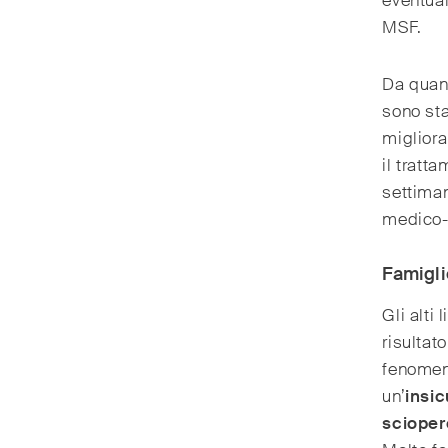
eventual
MSF.
Da quand
sono sta
miglior
il tratt
settiman
medico-n
Famigli
Gli alti
risultat
fenomen
un’
insi
sciopero