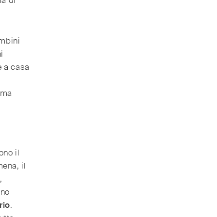
ma di
ambini
i
e a casa
amma
ono il
mena, il
o
,
uno
rio
.