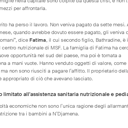
miglie nella capitale sono colpite da questa crisi, e non t
mezzi per affrontarla.
ito ha perso il lavoro. Non veniva pagato da sette mesi. A
mese, quando avrebbe dovuto essere pagato, gli veniva d
domani”, dice
Fatima
, il cui secondo figlio, Bathradine, è 
l centro nutrizionale di MSF. La famiglia di Fatima ha cer
ove opportunità nel sud del paese, ma poi è tornata a
na a mani vuote. Hanno venduto oggetti di valore, come 
ma non sono riusciti a pagare l’affitto. Il proprietario dell
è appropriato di ciò che avevano lasciato.
 limitato all’assistenza sanitaria nutrizionale e pedi
coltà economiche non sono l’unica ragione degli allarmanti 
trizione tra i bambini a N’Djamena.