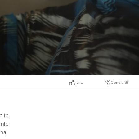
Like
Condividi
o le
unto
ena,