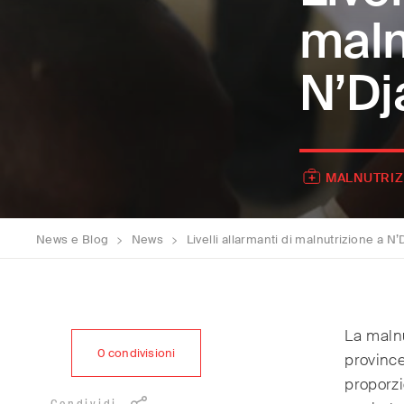
maln
N’D
MALNUTRIZ
News e Blog
>
News
>
Livelli allarmanti di malnutrizione a 
La malnu
0
condivisioni
province
proporzi