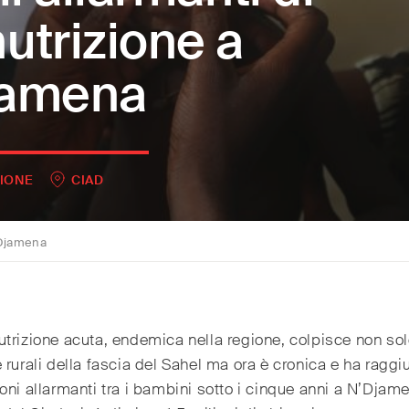
utrizione a
jamena
IONE
CIAD
N’Djamena
trizione acuta, endemica nella regione, colpisce non sol
 rurali della fascia del Sahel ma ora è cronica e ha raggi
oni allarmanti tra i bambini sotto i cinque anni a N’Djam