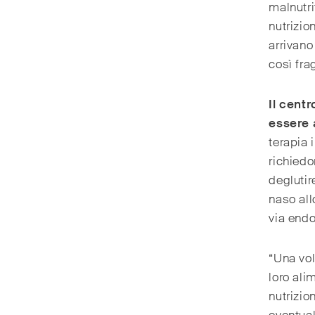
malnutri
nutrizio
arrivano
così fra
Il cent
essere a
terapia 
richiedo
deglutir
naso all
via end
“Una vol
loro ali
nutrizion