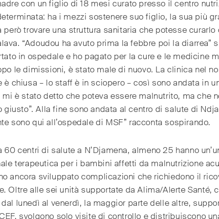
madre con un figlio di 18 mesi curato presso il centro nutr
eterminata: ha i mezzi sostenere suo figlio, la sua più g
a però trovare una struttura sanitaria che potesse curarl
ava. “Adoudou ha avuto prima la febbre poi la diarrea” 
rtato in ospedale e ho pagato per la cure e le medicine 
opo le dimissioni, è stato male di nuovo. La clinica nel no
e è chiusa – lo staff è in sciopero – così sono andata in un
e mi è stato detto che poteva essere malnutrito, ma che n
o giusto”. Alla fine sono andata al centro di salute di Ndjar
te sono qui all’ospedale di MSF” racconta sospirando.
a 60 centri di salute a N’Djamena, almeno 25 hanno un’u
nale terapeutica per i bambini affetti da malnutrizione ac
o ancora sviluppato complicazioni che richiedono il rico
. Oltre alle sei unità supportate da Alima/Alerte Santé, 
dal lunedì al venerdì, la maggior parte delle altre, suppo
CEF, svolgono solo visite di controllo e distribuiscono un