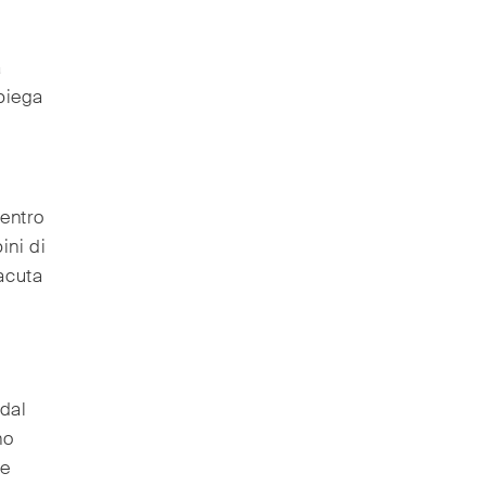
a
spiega
centro
ini di
acuta
 dal
no
te