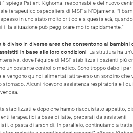
ti” spiega Patient Kighoma, responsabile del nuovo cent
nale terapeutico ospedaliera di MSF a N’Djamena. “I bam
 spesso in uno stato molto critico e a questa età, quand
gili, la situazione può peggiorare molto rapidamente.”
ro è diviso in diverse aree che consentono ai bambini 
ssistiti in base alle loro condizioni
. La struttura ha un’
intensiva, dove l’équipe di MSF stabilizza i pazienti più cr
no un costante controllo medico. Sono troppo deboli per
e e vengono quindi alimentati attraverso un sondino che 
o stomaco. Alcuni ricevono assistenza respiratoria e liqui
ovenosa.
ta stabilizzati e dopo che hanno riacquistato appetito, 
menti terapeutici a base di latte, preparati da assistenti
isti, o pasta di arachidi. In parallelo, continuiamo a tratta