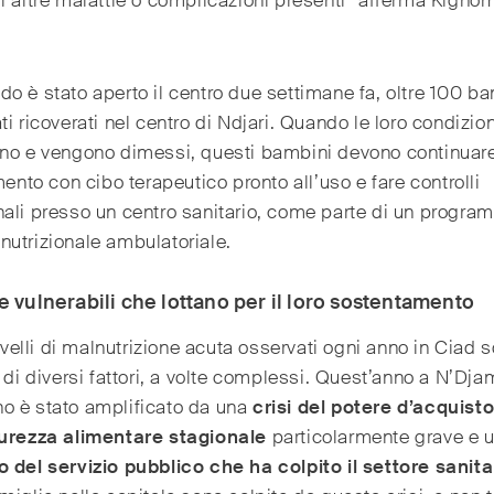
i altre malattie o complicazioni presenti” afferma Kigho
o è stato aperto il centro due settimane fa, oltre 100 b
ti ricoverati nel centro di Ndjari. Quando le loro condizion
ano e vengono dimessi, questi bambini devono continuar
amento con cibo terapeutico pronto all’uso e fare controlli
ali presso un centro sanitario, come parte di un progr
utrizionale ambulatoriale.
e vulnerabili che lottano per il loro sostentamento
 livelli di malnutrizione acuta osservati ogni anno in Ciad s
o di diversi fattori, a volte complessi. Quest’anno a N’Dja
o è stato amplificato da una
crisi del potere d’acquist
curezza alimentare stagionale
particolarmente grave e 
 del servizio pubblico che ha colpito il settore sanita