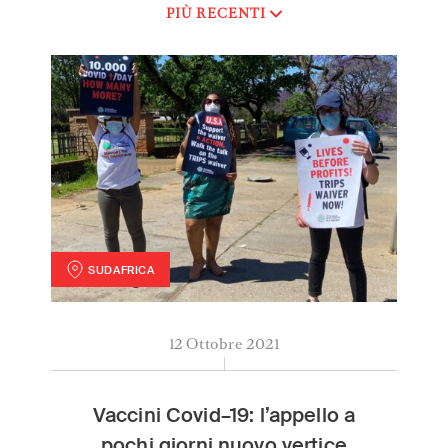
PIÙ RECENTI
International
(English)
Argentina
(Español)
Australia
(English)
Austria
(Deutsch)
Belgium
(Nederlands/Français)
Brazil
(Português)
Canada
(English/Français)
SUDAFRICA
Czech Republic
(Česky/English)
Denmark
(Dansk)
Vaccini Covid–19: l’appello a pochi giorni nuovo vert
France
(Français)
12 Ottobre 2021
Germany
(Deutsch)
Greece
(ελληνικά)
Vaccini Covid–19: l’appello a
Hong Kong
(繁體中文)
pochi giorni nuovo vertice