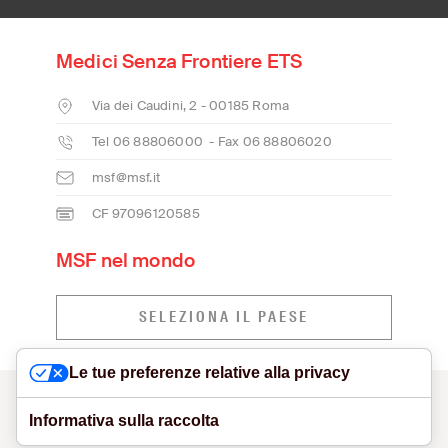
Medici Senza Frontiere ETS
Via dei Caudini, 2 - 00185 Roma
Tel 06 88806000 - Fax 06 88806020
msf@msf.it
CF 97096120585
MSF nel mondo
SELEZIONA IL PAESE
Le tue preferenze relative alla privacy
CONTATTI
MODELLO ORGANIZZATIVO E SEGNALAZIONI
VISUAL IDENTITY
PRIVACY POLICY
COOKIE POLICY
Informativa sulla raccolta
DICHIARAZIONE DI ACCESSIBILITÀ
NETIQUETTE
SITE CREDITS