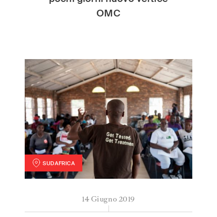
India
(English)
OMC
Ireland
(English)
Italy
(Italiano)
Japan
(日本語)
Luxembourg
(Français)
Mexico
(Español)
Myanmar
(English/ မြန်မာစာ)
Netherlands
(Nederlands)
Norway
(Norsk)
Russia
(Русский)
South Africa
(English)
South East Asia
(汉语/English)
SUDAFRICA
South Korea
(한국어)
HIV: risultato storico in uno dei nostri progetti
Spain
(Español)
14 Giugno 2019
Sweden
(Svenska)